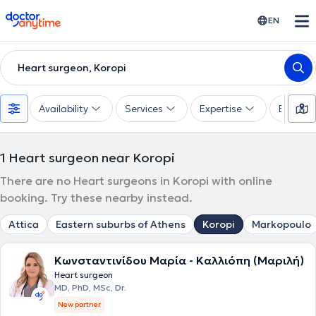
doctoranytime
EN
Heart surgeon, Koropi
Availability
Services
Expertise
Experie
1
Heart surgeon near Koropi
There are no Heart surgeons in Koropi with online
booking. Try these nearby instead.
Attica
Eastern suburbs of Athens
Koropi
Markopoulo
Κωνσταντινίδου Μαρία - Καλλιόπη (Μαριλή)
Heart surgeon
MD, PhD, MSc, Dr.
New partner