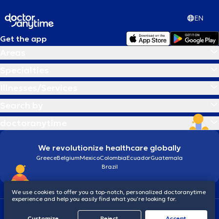
EN
Get the app
Areas
Specialties
Illnesses/Services
Search by
doctoranytime
We revolutionize healthcare globally
Greece
Belgium
Mexico
Colombia
Ecuador
Guatemala
Brazil
We use cookies to offer you a top-notch, personalized doctoranytime
experience and help you easily find what you’re looking for.
Terms and conditions
Cookies
doctoranytime: Data Protection Policy
Customize
Reject
Accept
© 2026 doctoranytime