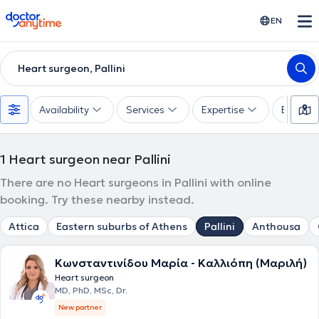
doctoranytime
EN
Heart surgeon, Pallini
Availability
Services
Expertise
Experie
1
Heart surgeon near Pallini
There are no Heart surgeons in Pallini with online
booking. Try these nearby instead.
Attica
Eastern suburbs of Athens
Pallini
Anthousa
Κωνσταντινίδου Μαρία - Καλλιόπη (Μαριλή)
Heart surgeon
MD, PhD, MSc, Dr.
New partner