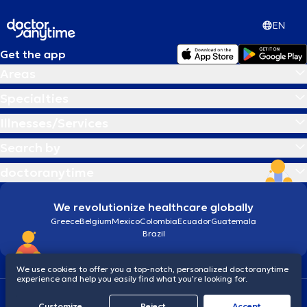
EN
Get the app
Areas
Specialties
Illnesses/Services
Search by
doctoranytime
We revolutionize healthcare globally
Greece
Belgium
Mexico
Colombia
Ecuador
Guatemala
Brazil
We use cookies to offer you a top-notch, personalized doctoranytime
experience and help you easily find what you’re looking for.
Terms and conditions
Cookies
doctoranytime: Data Protection Policy
Customize
Reject
Accept
© 2026 doctoranytime