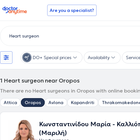
doctoranytime
Are you a specialist?
DO+ Special prices
Availability
Servic
1
Heart surgeon near Oropos
There are no Heart surgeons in Oropos with online bookin
Attica
Oropos
Avlona
Kapandriti
Thrakomakedon
Κωνσταντινίδου Μαρία - Καλλιό
(Μαριλή)