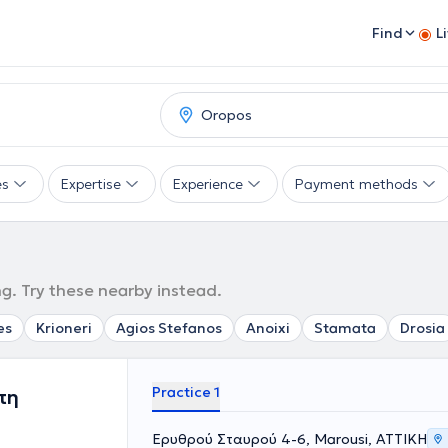
Find
L
es
Expertise
Experience
Payment methods
g. Try these nearby instead.
es
Krioneri
Agios Stefanos
Anoixi
Stamata
Drosia
Practice 1
πη
Ερυθρού Σταυρού 4-6, Marousi, ΑΤΤΙΚΗ