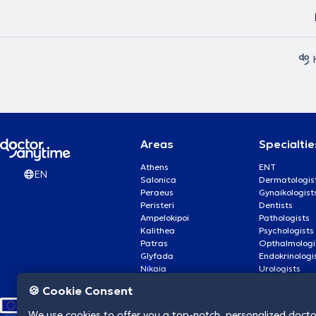
Areas
Specialtie
Athens
ENT
EN
Salonica
Dermatologis
Peraeus
Gynaikologist
Peristeri
Dentists
Ampelokipoi
Pathologists
Kalithea
Psychologists
Patras
Opthalmologi
Glyfada
Endokrinologi
Nikaia
Urologists
Nea Smyrni
Cardiologists
🍪 Cookie Consent
We use cookies to offer you a top-notch, personalized doct