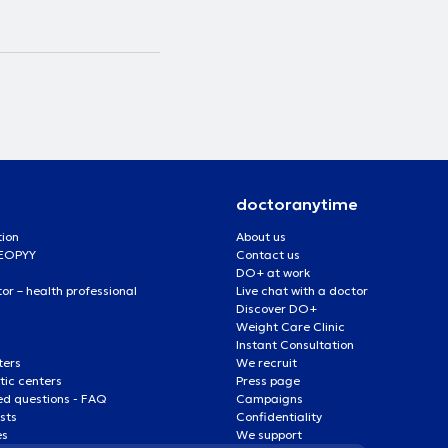
doctoranytime
tion
About us
 EOPYY
Contact us
DO+ at work
r – health professional
Live chat with a doctor
Discover DO+
Weight Care Clinic
Instant Consultation
ters
We recruit
ic centers
Press page
ed questions - FAQ
Campaigns
ists
Confidentiality
es
We support