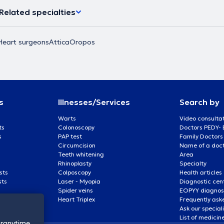
Related specialties
Heart surgeons
Attica
Oropos
s
Illnesses/Services
Search by
Warts
Video consulta
ts
Colonoscopy
Doctors PEDY-
s
PAP test
Family Doctors
Circumcision
Name of a docto
Teeth whitening
Area
Rhinoplasty
Specialty
sts
Colposcopy
Health articles
sts
Laser - Myopia
Diagnostic cen
Spider veins
EOPYY diagnost
Heart Triplex
Frequently ask
Ask our special
List of medicin
oranytime