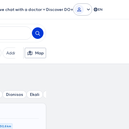
ive chat with a doctor
Discover DO+
EN
Additional filters
Map
Languages
Gender
Dionisos
Ekali
Nea Erythraia
Acharnes
Kifisia
M
30,6 km