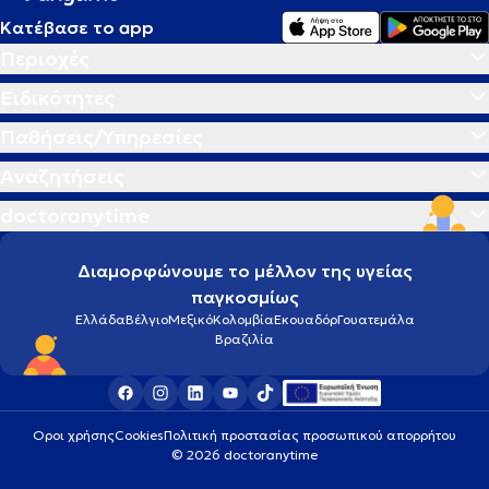
Κατέβασε το app
Περιοχές
Ειδικότητες
Παθήσεις/Υπηρεσίες
Αναζητήσεις
doctoranytime
Διαμορφώνουμε το μέλλον της υγείας
παγκοσμίως
Ελλάδα
Βέλγιο
Μεξικό
Κολομβία
Εκουαδόρ
Γουατεμάλα
Βραζιλία
Οροι χρήσης
Cookies
Πολιτική προστασίας προσωπικού απορρήτου
© 2026 doctoranytime