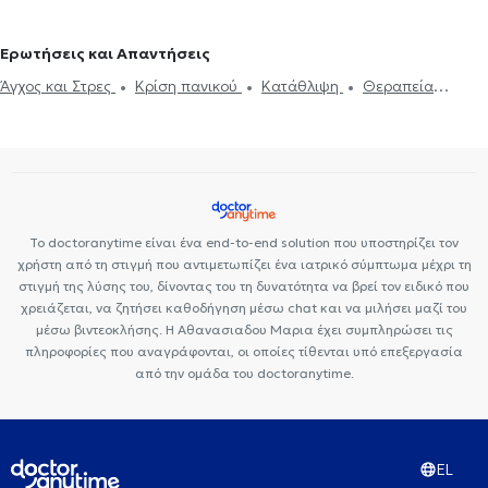
Premedicare Health Clinic
Bioclab Ιδιωτικά Πολυιατρεία
Ερωτήσεις και Απαντήσεις
Άγχος και Στρες
Κρίση πανικού
Κατάθλιψη
Θεραπεία
ζεύγους
Διπολική διαταραχή
Ιδεοψυχαναγκαστική διαταραχή
Ευερέθιστο έντερο
Αυτογνωσία
Διαχείριση πένθους
Θέματα
σχέσεων
Ψυχοσωματικά Συμπτώματα
Το doctoranytime είναι ένα end-to-end solution που υποστηρίζει τον
χρήστη από τη στιγμή που αντιμετωπίζει ένα ιατρικό σύμπτωμα μέχρι τη
στιγμή της λύσης του, δίνοντας του τη δυνατότητα να βρεί τον ειδικό που
χρειάζεται, να ζητήσει καθοδήγηση μέσω chat και να μιλήσει μαζί του
μέσω βιντεοκλήσης. Η Αθανασιαδου Μαρια έχει συμπληρώσει τις
πληροφορίες που αναγράφονται, οι οποίες τίθενται υπό επεξεργασία
από την ομάδα του doctoranytime.
EL