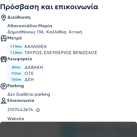
Πρόσβαση και επικοινωνία
Διεύθυνση
Αθανασιάδου Μαρία
Δημοσθένους 136, Καλλιθέα, Αττική
Μετρό
ΚΑΛΛΙΘΈΑ
1,11km
ΤΑΎΡΟΣ-ΕΛΕΥΘΈΡΙΟΣ ΒΕΝΙΖΈΛΟΣ
1,12km
Λεωφορείο
ΔΑΒΑΚΗ
90m
ΟΤΕ
110m
ΔΕΗ
130m
Parking
Δεν διαθέτει parking
Επικοινωνία
2107442674
Website