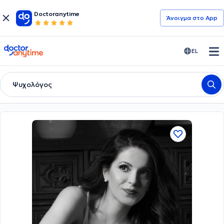
Doctoranytime
Άνοιγμα στο App
doctoranytime
EL
Ψυχολόγος