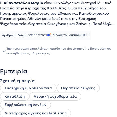
Η
Αθανασιάδου Μαρία
είναι Ψυχολόγος και διατηρεί Ιδιωτικό
Γραφείο στην περιοχή της Καλλιθέας. Είναι πτυχιούχος του
Προγράμματος Ψυχολογίας του Εθνικού και Καποδιστριακού
Πανεπιστημίου Αθηνών και ειδικεύτηκε στην Συστημική
Ψυχοθεραπεία-Θεραπεία Οικογένειας και Ζεύγους. Παράλληλα,
από το 2002 εργάζεται και στον χώρο της Κοινοτικής
Ψυχιατρικής ως Ψυχολόγος-Επιστημονικά Υπεύθυνη σε Ανοιχτές
Μέλος του δικτύου DO+
Αριθμός αδείας: 30188/2001
Μονάδες Ψυχοκοινωνικής Επανένταξης Ενηλίκων, που πάσχουν
από ψυχικές διαταραχές. Είναι μέλος του Συλλόγου Ελλήνων
Την περιγραφή επιμελείται η ομάδα του doctoranytime βασισμένη σε
Ψυχολόγων και συνεχώς παρακολουθεί τις επιστημονικές
επαληθευμένες πληροφορίες.
εξελίξεις στον χώρο της Ψυχικής Υγείας με την συμμετοχή της σε
συνέδρια και επιμορφωτικά σεμινάρια. Στο ιδιωτικό της γραφείο
βρίσκεται σε συνεχή συνεργασία με Επαγγελματίες Υγείας
Εμπειρία
διαφόρων ειδικοτήτων, όπως Ψυχιάτρους, Κοινωνικούς
Λειτουργούς, Νοσηλευτές, Παθολόγους, Παιδιάτρους,
Σχετική εμπειρία
Νευρολόγους.
Συστημική ψυχοθεραπεία
Θεραπεία ζεύγους
Κατάθλιψη
Ατομική ψυχοθεραπεία
Συμβουλευτική γονέων
Διαταραχές άγχους και διάθεσης