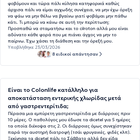
φοβόμουν και τώρα πάλι κύλησα κατηφορικά καθώς
άρχισα πάλι να είμαι αγχωδής συνέχεια, να μην έχω όρεξη
να φάω να μην θέλω να βγαίνω γιατί φοβάμαι μην πάθω
κάτι. Τι μπορώ να κάνω σε αυτή την περίπτωση;
Προσπαθώ να σταματήσω και το cilroton αλλά μου είναι
αδύνατο κάθε φορά που με πιάνει άγχος να μην το
παίρνω. Έχω χάσει τη διάθεση και την όρεξή μου.
Υποβλήθηκε 23/03/2026
8 ειδικοί απάντησαν
Είναι το Colonlife κατάλληλο για
αποκατάσταση εντερικής χλωρίδας μετά
από γαστρεντερίτιδα;
Πέρασα μια εμπύρετη γαστρεντερίτιδα με διάρροιες πριν
10 μέρες. Ο παθολόγος μου έδωσε τα dicetel για 5 ημέρες
τα οποία διέκοψα στις 2. Οι διάρροιες όμως συνεχίστηκαν
παρά την αυστηρή διατροφή (τσάι φρυγανιές, φιδές κλπ).
Ξεκίνησα τα dicetel πάλι το Σάββατο αλλά δεν είδα