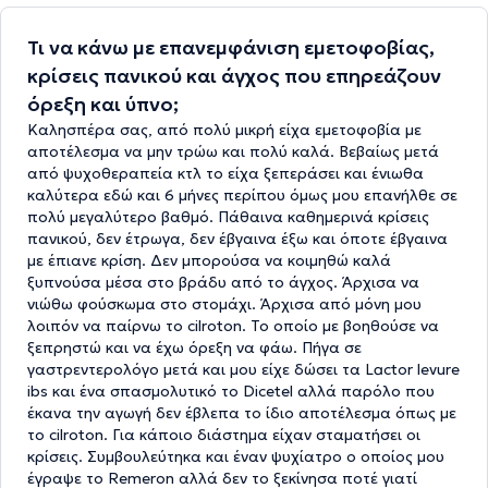
Τι να κάνω με επανεμφάνιση εμετοφοβίας,
κρίσεις πανικού και άγχος που επηρεάζουν
όρεξη και ύπνο;
Καλησπέρα σας, από πολύ μικρή είχα εμετοφοβία με
αποτέλεσμα να μην τρώω και πολύ καλά. Βεβαίως μετά
από ψυχοθεραπεία κτλ το είχα ξεπεράσει και ένιωθα
καλύτερα εδώ και 6 μήνες περίπου όμως μου επανήλθε σε
πολύ μεγαλύτερο βαθμό. Πάθαινα καθημερινά κρίσεις
πανικού, δεν έτρωγα, δεν έβγαινα έξω και όποτε έβγαινα
με έπιανε κρίση. Δεν μπορούσα να κοιμηθώ καλά
ξυπνούσα μέσα στο βράδυ από το άγχος. Άρχισα να
νιώθω φούσκωμα στο στομάχι. Άρχισα από μόνη μου
λοιπόν να παίρνω το cilroton. Το οποίο με βοηθούσε να
ξεπρηστώ και να έχω όρεξη να φάω. Πήγα σε
γαστρεντερολόγο μετά και μου είχε δώσει τα Lactor levure
ibs και ένα σπασμολυτικό το Dicetel αλλά παρόλο που
έκανα την αγωγή δεν έβλεπα το ίδιο αποτέλεσμα όπως με
το cilroton. Για κάποιο διάστημα είχαν σταματήσει οι
κρίσεις. Συμβουλεύτηκα και έναν ψυχίατρο ο οποίος μου
έγραψε το Remeron αλλά δεν το ξεκίνησα ποτέ γιατί