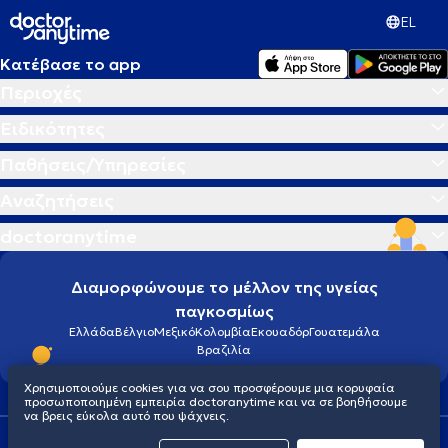
EL
Κατέβασε το app
Περιοχές
Ειδικότητες
Παθήσεις/Υπηρεσίες
Αναζητήσεις
doctoranytime
Διαμορφώνουμε το μέλλον της υγείας
παγκοσμίως
Ελλάδα
Βέλγιο
Μεξικό
Κολομβία
Εκουαδόρ
Γουατεμάλα
Βραζιλία
Χρησιμοποιούμε cookies για να σου προσφέρουμε μια κορυφαία
προσωποποιημένη εμπειρία doctoranytime και να σε βοηθήσουμε
να βρεις εύκολα αυτό που ψάχνεις.
Οροι χρήσης
Cookies
Πολιτική προστασίας προσωπικού απορρήτου