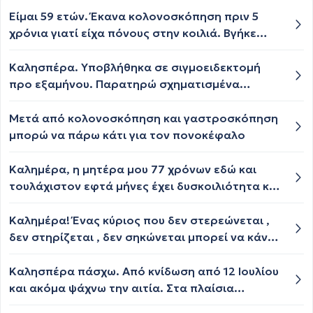
Είμαι 59 ετών. Έκανα κολονοσκόπηση πριν 5
χρόνια γιατί είχα πόνους στην κοιλιά. Βγήκε
τελείως καθαρή. Έχω ευερέθιστο έντερο. Τώρα
έχω συχνά υδαρή κόπρανα το πρωί και αέρια.
Καλησπέρα. Υποβλήθηκα σε σιγμοειδεκτομή
Πρέπει να ξανακάνω κολονοσκόπηση?
προ εξαμήνου. Παρατηρώ σχηματισμένα
κόπρανα με άσπρα μπιλάκια όχι πολλά, με
εναλλαγή κενώσεων. Μπορεί να υπάρχει
Μετά από κολονοσκόπηση και γαστροσκόπηση
πρόβλημα σοβαρό;
μπορώ να πάρω κάτι για τον πονοκέφαλο
Καλημέρα, η μητέρα μου 77 χρόνων εδώ και
τουλάχιστον εφτά μήνες έχει δυσκοιλιότητα και
αίμα στα κόπρανα. Πήγαμε σε
γαστρεντερολόγο πήραμε δύο διαφορετικές
Καλημέρα! Ένας κύριος που δεν στερεώνεται ,
αγωγές αλλά δεν είχε καμία βελτίωση. Μας
δεν στηρίζεται , δεν σηκώνεται μπορεί να κάνει
είπαν δεν είναι ούτε αιμορροΐδες ούτε ραγάδα
κολονοσκόπηση;
και της είπαν να κάνει κολονοσκόπηση αλλά
Καλησπέρα πάσχω. Από κνίδωση από 12 Ιουλίου
αρνείται πεισματικά. Εμείς φοβόμαστε μήπως
και ακόμα ψάχνω την αιτία. Στα πλαίσια
είναι καρκίνος μπορεί να είναι κάτι σοβαρό;
γενικότερου ελέγχου γιατί έχω και υψηλή