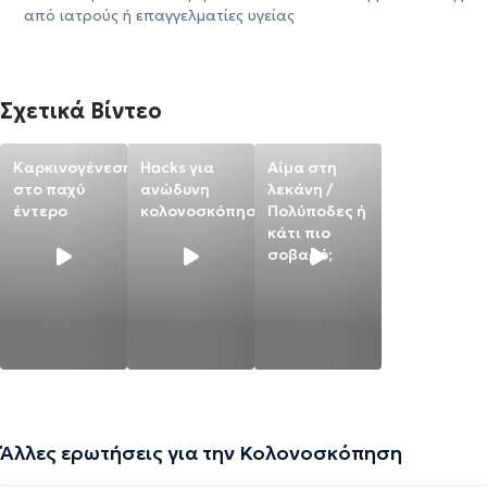
από ιατρούς ή επαγγελματίες υγείας
Σχετικά Βίντεο
Καρκινογένεση
Hacks για
Αίμα στη
στο παχύ
ανώδυνη
λεκάνη /
έντερο
κολονοσκόπηση
Πολύποδες ή
κάτι πιο
σοβαρό;
Άλλες ερωτήσεις για την Κολονοσκόπηση