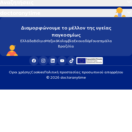
Αναζητήσεις
doctoranytime
Διαμορφώνουμε το μέλλον της υγείας
παγκοσμίως
Ελλάδα
Βέλγιο
Μεξικό
Κολομβία
Εκουαδόρ
Γουατεμάλα
Βραζιλία
Οροι χρήσης
Cookies
Πολιτική προστασίας προσωπικού απορρήτου
© 2026 doctoranytime