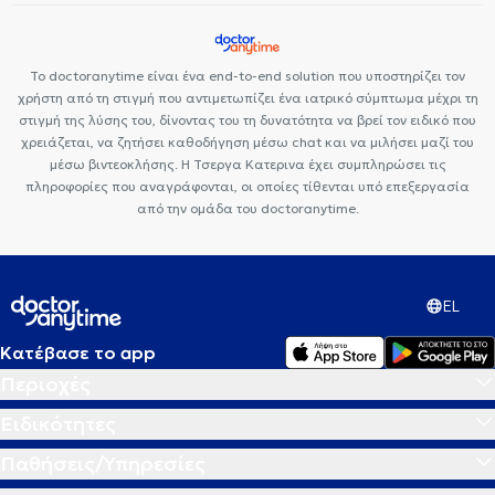
Το doctoranytime είναι ένα end-to-end solution που υποστηρίζει τον
χρήστη από τη στιγμή που αντιμετωπίζει ένα ιατρικό σύμπτωμα μέχρι τη
στιγμή της λύσης του, δίνοντας του τη δυνατότητα να βρεί τον ειδικό που
χρειάζεται, να ζητήσει καθοδήγηση μέσω chat και να μιλήσει μαζί του
μέσω βιντεοκλήσης. Η Τσεργα Κατερινα έχει συμπληρώσει τις
πληροφορίες που αναγράφονται, οι οποίες τίθενται υπό επεξεργασία
από την ομάδα του doctoranytime.
EL
Κατέβασε το app
Περιοχές
Ειδικότητες
Παθήσεις/Υπηρεσίες