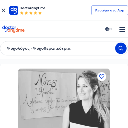
Doctoranytime
Άνοιγμα στο App
doctoranytime
EL
Ψυχολόγος - Ψυχοθεραπεύτρια