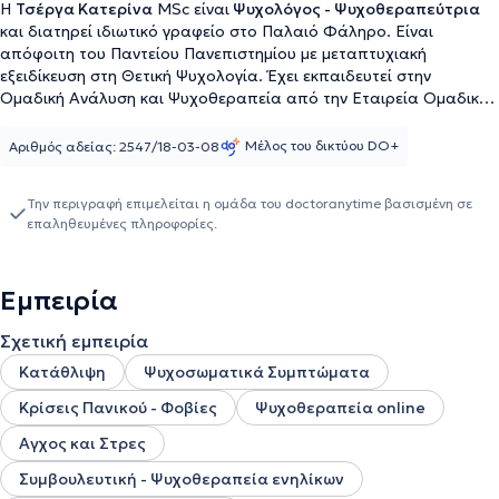
Η
Τσέργα Κατερίνα
MSc είναι
Ψυχολόγος - Ψυχοθεραπεύτρια
και διατηρεί ιδιωτικό γραφείο στο Παλαιό Φάληρο. Είναι
απόφοιτη του Παντείου Πανεπιστημίου με μεταπτυχιακή
εξειδίκευση στη Θετική Ψυχολογία. Έχει εκπαιδευτεί στην
Ομαδική Ανάλυση και Ψυχοθεραπεία από την Εταιρεία Ομαδικής
Ανάλυσης, καθώς και στην Κλινική Ψυχοπαθολογία του
Αιγινήτειου Νοσοκομείου. Έχει εργαστεί ως υπεύθυνη ψυχολόγος
Μέλος του δικτύου DO+
Αριθμός αδείας: 2547/18-03-08
στην Κοινωνική Υπηρεσία του Δήμου Αγίου Δημητρίου και ως
ψυχολόγος στην Ελληνική Αστυνομία, ενώ από το 2016
Την περιγραφή επιμελείται η ομάδα του doctoranytime βασισμένη σε
δραστηριοποιείται στο «Σπίτι Συναισθημάτων», παρέχοντας
επαληθευμένες πληροφορίες.
ψυχολογική υποστήριξη και ψυχοθεραπεία σε ενήλικες και
ομάδες. Συνεργάζεται με μεγάλες εταιρίες στην εκπαίδευση
ανθρώπινου δυναμικού με θέματα όπως Συναισθηματική
Εμπειρία
Νοημοσύνη και Στρες. Τέλος, η ειδικός είναι μέλος του
Πανελλήνιου Ψυχολογικού Συνδέσμου και έχει συμμετάσχει σε
Σχετική εμπειρία
επιστημονικά συνέδρια με θεματολογία που αφορά την ψυχική
υγεία.
Κατάθλιψη
Ψυχοσωματικά Συμπτώματα
Κρίσεις Πανικού - Φοβίες
Ψυχοθεραπεία online
Αγχος και Στρες
Συμβουλευτική - Ψυχοθεραπεία ενηλίκων