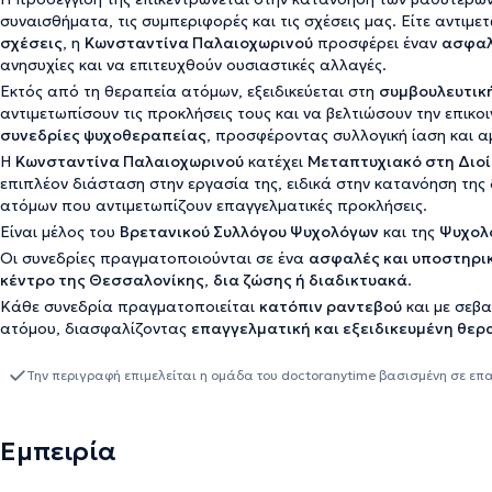
συναισθήματα, τις συμπεριφορές και τις σχέσεις μας. Είτε αντιμε
σχέσεις
, η
Κωνσταντίνα Παλαιοχωρινού
προσφέρει έναν
ασφαλ
ανησυχίες και να επιτευχθούν ουσιαστικές αλλαγές.
Εκτός από τη θεραπεία ατόμων, εξειδικεύεται στη
συμβουλευτική
αντιμετωπίσουν τις προκλήσεις τους και να βελτιώσουν την επικοι
συνεδρίες ψυχοθεραπείας
, προσφέροντας συλλογική ίαση και α
Η
Κωνσταντίνα Παλαιοχωρινού
κατέχει
Μεταπτυχιακό στη Διοί
επιπλέον διάσταση στην εργασία της, ειδικά στην κατανόηση της
ατόμων που αντιμετωπίζουν επαγγελματικές προκλήσεις.
Είναι μέλος του
Βρετανικού Συλλόγου Ψυχολόγων
και της
Ψυχολο
Οι συνεδρίες πραγματοποιούνται σε ένα
ασφαλές και υποστηρι
κέντρο της Θεσσαλονίκης
,
δια ζώσης ή διαδικτυακά
.
Κάθε συνεδρία πραγματοποιείται
κατόπιν ραντεβού
και με σεβ
ατόμου, διασφαλίζοντας
επαγγελματική και εξειδικευμένη θερ
Την περιγραφή επιμελείται η ομάδα του doctoranytime βασισμένη σε επ
Εμπειρία