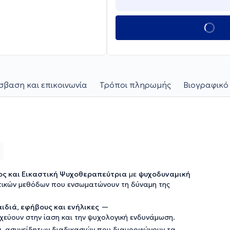
βαση και επικοινωνία
Τρόποι πληρωμής
Βιογραφικό
ς και Εικαστική Ψυχοθεραπεύτρια
με
ψυχοδυναμική
ικών μεθόδων που ενσωματώνουν τη δύναμη της
ιδιά, εφήβους και ενήλικες
—
εύουν στην ίαση και την ψυχολογική ενδυνάμωση.
ν, ασυνείδητων διαδικασιών που διαμορφώνουν τα