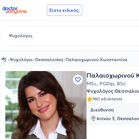
doctoranytime
Είστε ειδικός;
Ψυχολόγοι
Θεσσαλονίκη
Παλαιοχωρινού Κωνσταντίνα
Παλαιοχωρινού 
MSc, PGDip, BSc
Ψυχολόγος Θεσσαλον
|
10
1 αξιολόγηση
Διεύθυνση
Ικτίνου 3, Θεσσαλο