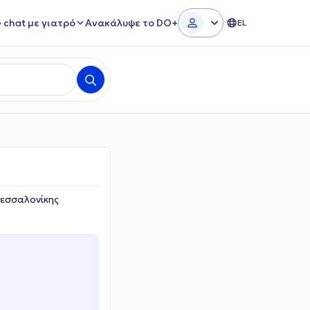
e chat με γιατρό
Ανακάλυψε το DO+
EL
Θεσσαλονίκης