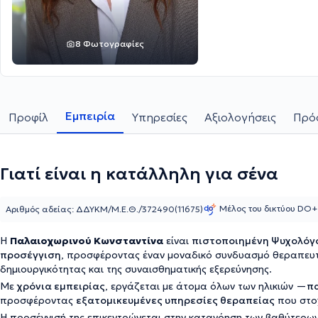
8 Φωτογραφίες
Εμπειρία
Προφίλ
Υπηρεσίες
Αξιολογήσεις
Πρόσ
Γιατί είναι η κατάλληλη για σένα
Μέλος του δικτύου DO+
Αριθμός αδείας: ΔΔΥΚΜ/Μ.Ε.Θ./372490(11675)
Η
Παλαιοχωρινού Κωνσταντίνα
είναι
πιστοποιημένη Ψυχολόγο
προσέγγιση
, προσφέροντας έναν μοναδικό συνδυασμό θεραπευτ
δημιουργικότητας και της συναισθηματικής εξερεύνησης.
Με
χρόνια εμπειρίας
, εργάζεται με άτομα όλων των ηλικιών —
πα
προσφέροντας
εξατομικευμένες υπηρεσίες θεραπείας
που στοχ
Η προσέγγισή της επικεντρώνεται στην κατανόηση των βαθύτερω