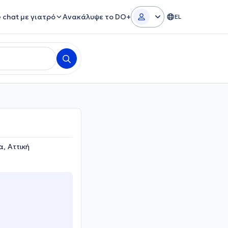
e chat με γιατρό
Ανακάλυψε το DO+
EL
, Αττική