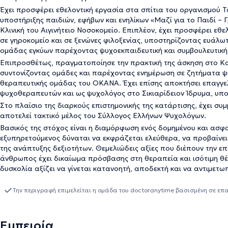
Έχει προσφέρει εθελοντική εργασία στα σπίτια του οργανισμού Τ
υποστήριξης παιδιών, εφήβων και ενηλίκων «Μαζί για το Παιδί – Γ
Κλινική του Αιγινήτειο Νοσοκομείο. Επιπλέον, έχει προσφέρει ε
σε γηροκομείο και σε ξενώνες φιλοξενίας, υποστηρίζοντας ευάλωτ
ομάδας εγκύων παρέχοντας ψυχοεκπαιδευτική και συμβουλευτική
Επιπροσθέτως, πραγματοποίησε την πρακτική της άσκηση στο Κ
συντονίζοντας ομάδες και παρέχοντας ενημέρωση σε ζητήματα ψ
θεραπευτικής ομάδας του ΟΚΑΝΑ. Έχει επίσης αποκτήσει επαγγελ
ψυχοθεραπευτών και ως ψυχολόγος στο Σικιαρίδειον Ίδρυμα, υπο
Στο πλαίσιο της διαρκούς επιστημονικής της κατάρτισης, έχει συ
αποτελεί τακτικό μέλος του Σύλλογος Ελλήνων Ψυχολόγων.
Βασικός της στόχος είναι η διαμόρφωση ενός δομημένου και ασφ
εξυπηρετούμενος δύναται να εκφράζεται ελεύθερα, να προβαίνει
της ανάπτυξης δεξιοτήτων. Θεμελιώδεις αξίες που διέπουν την ε
άνθρωπος έχει δικαίωμα πρόσβασης στη θεραπεία και ισότιμη θέ
δυσκολία αξίζει να γίνεται κατανοητή, αποδεκτή και να αντιμετω
Την περιγραφή επιμελείται η ομάδα του doctoranytime βασισμένη σε επ
Εμπειρία