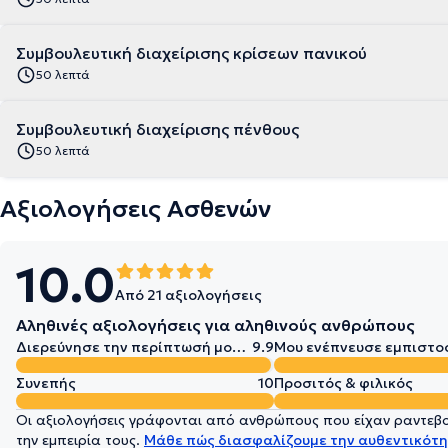
Συμβουλευτική διαχείρισης κρίσεων πανικού
50 λεπτά
Συμβουλευτική διαχείρισης πένθους
50 λεπτά
Αξιολογήσεις Ασθενών
10.0
Από 21 αξιολογήσεις
Αληθινές αξιολογήσεις για αληθινούς ανθρώπους
Διερεύνησε την περίπτωσή μου σε βάθος
9.9
Μου ενέπνευσε εμπιστο
Συνεπής
10
Προσιτός & φιλικός
Οι αξιολογήσεις γράφονται από ανθρώπους που είχαν ραντεβού
την εμπειρία τους.
Μάθε πώς διασφαλίζουμε την αυθεντικότη