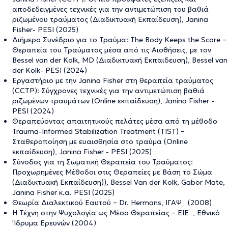
αποδεδειγμένες τεχνικές για την αντιμετώπιση του βαθιά
ριζωμένου τραύματος (Διαδικτυακή Εκπαίδευση), Janina
Fisher- PESI (2025)
Διήμερο Συνέδριο για το Τραύμα: The Body Keeps the Score –
Θεραπεία του Τραύματος μέσα από τις Αισθήσεις, με τον
Bessel van der Kolk, MD (Διαδικτυακή Εκπαιδευση), Bessel van
der Kolk- PESI (2024)
Εργαστήριο με την Janina Fisher στη θεραπεία τραύματος
(CCTP): Σύγχρονες τεχνικές για την αντιμετώπιση βαθιά
ριζωμένων τραυμάτων (Online εκπαίδευση), Janina Fisher -
PESI (2024)
Θεραπεύοντας απαιτητικούς πελάτες μέσα από τη μέθοδο
Trauma-Informed Stabilization Treatment (TIST) –
Σταθεροποίηση με ευαισθησία στο τραύμα (Online
εκπαίδευση), Janina Fisher - PESI (2025)
Σύνοδος για τη Σωματική Θεραπεία του Τραύματος:
Προχωρημένες Μέθοδοι στις Θεραπείες με Βάση το Σώμα
(Διαδικτυακή Εκπαίδευση)), Bessel Van der Kolk, Gabor Mate,
Janina Fisher κ.α. PESI (2025)
Θεωρία Διαλεκτικού Εαυτού – Dr. Hermans, ΙΓΑΨ (2008)
Η Τέχνη στην Ψυχολογία ως Μέσο Θεραπείας – ΕΙΕ , Εθνικό
'Ιδρυμα Ερευνών (2004)