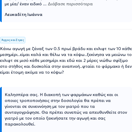
με μία/ έναν ειδικό
...
Διάβασε περισσότερα
Λευκαδίτη Ιωάννα
Άγχος και Στρες
Κάνω αγωγή με ζάναξ των 0.5 πρωί βράδυ και ενλιφτ των 10 κάθε
μεσημέρι..είμαι καλά και θέλω να τα κόψω..ξεκίνησα να μειώνω το
ενλιφτ σε μισό κάθε μεσημέρι και εδώ και 2 μέρες νιώθω σφίξιμο
στο στήθος και δυσκολία στην αναπνοή..φταίει το φάρμακο ή δεν
είμαι έτοιμη ακόμα να το κόψω?
Καλησπέρα σας. Η διακοπή των φαρμάκων καθώς και οι
οποιες τροποποιήσεις στην δοσολογία θα πρέπει να
γίνονται σε συνεννόηση με τον γιατρό που τα
συνταγογράφησε. Θα πρέπει συνεπώς να απευθυνθείτε στον
γιατρό με τον οποίο ξεκινήσατε την αγωγή και σας
παρακολουθεί.