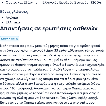
Ουσίες και Εξάρτηση , Ελληνικός Ερυθρός Σταυρός (2004)
Ξένες γλώσσες
Αγγλικά
Ελληνικά
Απαντήσεις σε ερωτήσεις ασθενών
Κρίση πανικού
Καλησπέρα σας πριν μερικούς μήνες πέρασα για πρώτη φορά
στη ζωή μου κρίση πανικού (είμαι 33 ετών αθλητικός τύπος χωρίς
κάποια πάθηση εν γένει) ο καρδιολόγος συνταγογράφησε το
Xanax σε περίπτωση που μου συμβεί εκ νέου. Σήμερα καθώς
ήμουν σε θερινό κινηματογράφο ένιωθα ξαφνικά μια ταχυπαλμία
και το σώμα μου να πάλλεται, δηλαδή λόγω της ταχυπαλμίας
ένιωθα σαν να με βαράει κάποιος ελαφρά. Πήγα στη τουαλέτα
να χαλαρώσω λίγο καθώς ακόμα και τα πόδια μου ήταν λίγο
αδύναμα αλλά όταν ξαναγύρισα η ταχυπαλμία επέμενε (γύρω
στους 110 παλμούς). Αναγκάστηκα να πάρω Xanax μιας και
φοβήθηκα μήπως καταρρεύσω ενώ παράλληλα για μια στιγμή
ένιωσα τη πλάτη μου να ζεσταίνεται (ίσως λόγω εφίδρωσης).
Ευτυχώς με το Xanax χαλάρωσα και έφτασα στο σπίτι μου