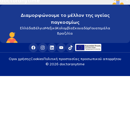
doctoranytime
Διαμορφώνουμε το μέλλον της υγείας
παγκοσμίως
Ελλάδα
Βέλγιο
Μεξικό
Κολομβία
Εκουαδόρ
Γουατεμάλα
Βραζιλία
Οροι χρήσης
Cookies
Πολιτική προστασίας προσωπικού απορρήτου
© 2026 doctoranytime