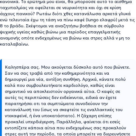
κανονικά. Το ερώτημά μου είναι, θα μπορούσε αυτό το αίσθημα
ταχυπαλμίας να οφείλεται σε νευρικότητα και όχι σε κρίση
άγχους πανικού? Ρωτάω διότι χθες κατανάλωσα αρκετά γλυκά
ενώ τελευταία έχω τη τάση να πίνω καφέ (lungo ελαφρύ) μετά τις
8 το βράδυ. Σκέφτομαι να αναζητήσω βοήθεια σε σύμβουλο
ψυχικής υγείας καθώς βιώνω μια περίοδος επαγγελματικής
αναμονής οπότε ενδεχομένως να βιώνω και στρες αλλά ν μη το
καταλαβαίνω.
Καλησπέρα σας. Μου ακούγεται δύσκολο αυτό που βιώνετε.
Σαν να σας τραβά από την καθημερινότητα και να
δημιουργεί μια νέα, αντίξοη συνθήκη. Αρχικά, κάνατε πολύ
καλά που συμβουλευτήκατε καρδιολόγο, καθώς είναι
σημαντικό να αποκλειστούν οργανικά αίτια. Ο καφές σε
αυτές τις περιπτώσεις δεν ενδείκνυται, ειδικά αν έχετε
παρατηρήσει οτι τα συμπτώματα συνοδεύουν την
κατανάλωσή του (ίσως να σκεφτείτε τις εναλλακτικές του
ντεκαφεϊνέ, ή ένα υποκατάστατο). Η ζάχαρη επίσης
προκαλεί υπερδιέγερση. Παράλληλα, φαίνεται ότι εσείς
εντοπίζετε κάποια αίτια που ενδεχομένως σας προκαλούν
στρες αυτή την περίοδο, τα οποία μπορείτε να διερευνήσετε