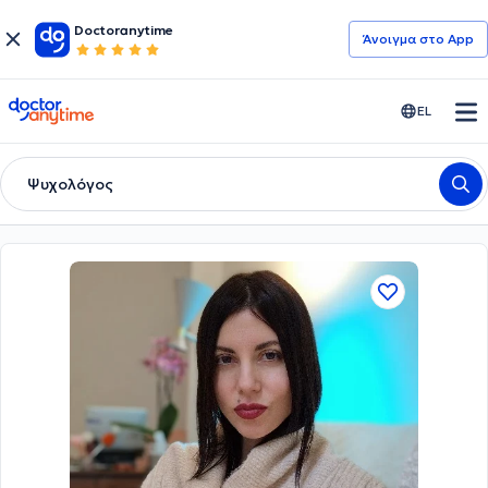
Doctoranytime
Άνοιγμα στο App
doctoranytime
EL
Ψυχολόγος