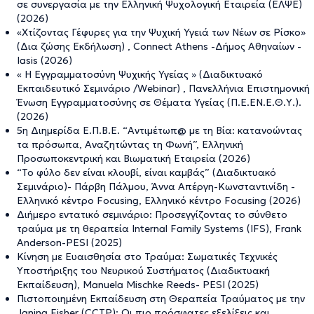
σε συνεργασία με την Ελληνική Ψυχολογική Εταιρεία (ΕΛΨΕ)
(2026)
«Χτίζοντας Γέφυρες για την Ψυχική Υγειά των Νέων σε Ρίσκο»
(Δια ζώσης Εκδήλωση) , Connect Athens -Δήμος Αθηναίων -
Iasis (2026)
« Η Εγγραμματοσύνη Ψυχικής Υγείας » (Διαδικτυακό
Εκπαιδευτικό Σεμινάριο /Webinar) , Πανελλήνια Επιστημονική
Ένωση Εγγραμματοσύνης σε Θέματα Υγείας (Π.Ε.ΕΝ.Ε.Θ.Υ.).
(2026)
5η Διημερίδα Ε.Π.Β.Ε. “Αντιμέτωπ@ με τη Βία: κατανοώντας
τα πρόσωπα, Αναζητώντας τη Φωνή”, Ελληνική
Προσωποκεντρική και Βιωματική Εταιρεία (2026)
“Το φύλο δεν είναι κλουβί, είναι καμβάς” (Διαδικτυακό
Σεμινάριο)- Πάρβη Πάλμου, Άννα Απέργη-Κωνσταντινίδη -
Ελληνικό κέντρο Focusing, Ελληνικό κέντρο Focusing (2026)
Διήμερο εντατικό σεμινάριο: Προσεγγίζοντας το σύνθετο
τραύμα με τη θεραπεία Internal Family Systems (IFS), Frank
Anderson-PESI (2025)
Κίνηση με Ευαισθησία στο Τραύμα: Σωματικές Τεχνικές
Υποστήριξης του Νευρικού Συστήματος (Διαδικτυακή
Εκπαίδευση), Manuela Mischke Reeds- PESI (2025)
Πιστοποιημένη Εκπαίδευση στη Θεραπεία Τραύματος με την
Janina Fisher (CCTP): Οι πιο πρόσφατες εξελίξεις και