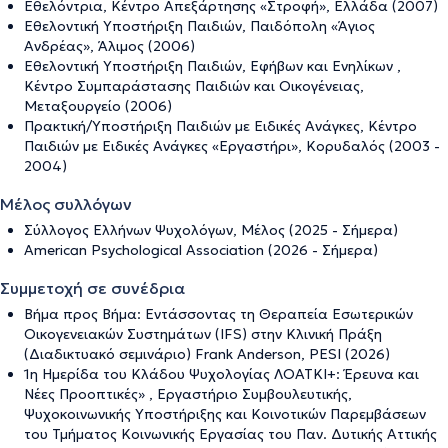
Εθελόντρια, Κέντρο Απεξάρτησης «Στροφή», Ελλάδα (2007)
Εθελοντική Υποστήριξη Παιδιών, Παιδόπολη «Άγιος
Ανδρέας», Άλιμος (2006)
Εθελοντική Υποστήριξη Παιδιών, Εφήβων και Ενηλίκων ,
Κέντρο Συμπαράστασης Παιδιών και Οικογένειας,
Μεταξουργείο (2006)
Πρακτική/Υποστήριξη Παιδιών με Ειδικές Ανάγκες, Κέντρο
Παιδιών με Ειδικές Ανάγκες «Εργαστήρι», Κορυδαλός (2003 -
2004)
Μέλος συλλόγων
Σύλλογος Ελλήνων Ψυχολόγων, Μέλος (2025 - Σήμερα)
American Psychological Association (2026 - Σήμερα)
Συμμετοχή σε συνέδρια
Βήμα προς Βήμα: Εντάσσοντας τη Θεραπεία Εσωτερικών
Οικογενειακών Συστημάτων (IFS) στην Κλινική Πράξη
(Διαδικτυακό σεμινάριο) Frank Anderson, PESI (2026)
1η Ημερίδα του Κλάδου Ψυχολογίας ΛΟΑΤΚΙ+: Έρευνα και
Νέες Προοπτικές» , Εργαστήριο Συμβουλευτικής,
Ψυχοκοινωνικής Υποστήριξης και Κοινοτικών Παρεμβάσεων
του Τμήματος Κοινωνικής Εργασίας του Παν. Δυτικής Αττικής