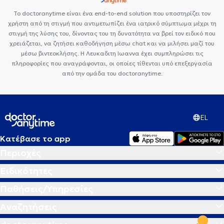
Το doctoranytime είναι ένα end-to-end solution που υποστηρίζει τον
χρήστη από τη στιγμή που αντιμετωπίζει ένα ιατρικό σύμπτωμα μέχρι τη
στιγμή της λύσης του, δίνοντας του τη δυνατότητα να βρεί τον ειδικό που
χρειάζεται, να ζητήσει καθοδήγηση μέσω chat και να μιλήσει μαζί του
μέσω βιντεοκλήσης. Η Λευκαδιτη Ιωαννα έχει συμπληρώσει τις
πληροφορίες που αναγράφονται, οι οποίες τίθενται υπό επεξεργασία
από την ομάδα του doctoranytime.
EL
Κατέβασε το app
Περιοχές
Ειδικότητες
Παθήσεις/Υπηρεσίες
Αναζητήσεις