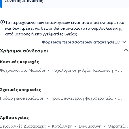
Συνετός Διονύσιος
Το περιεχόμενο των απαντήσεων είναι αυστηρά ενημερωτικό
και δεν πρέπει να θεωρηθεί υποκατάστατο συμβουλευτικής
από ιατρούς ή επαγγελματίες υγείας
Φόρτωση περισσότερων απαντήσεων
Χρήσιμοι σύνδεσμοι
Κοντινές περιοχές
Ψυχολόγοι στο Μαρούσι
Ψυχολόγοι στην Αγία Παρασκευή
Ψυχολόγοι στον Χολαργό
Ψυχολόγοι στην Αθήνα
Ψυχολόγοι
στη Φιλοθέη
Ψυχολόγοι στο Νέο Ψυχικό
Ψυχολόγοι στο Ψυχικό
Σχετικές υπηρεσίες
Ψυχολόγοι στα Βριλήσσια
Ψυχολόγοι στον Γέρακα
Ψυχολόγοι
Πρόωρη εκσπερμάτωση
Προσωποκεντρική ψυχοθεραπεία
στου Παπάγου
Ψυχολόγοι στο Νέο Ηράκλειο
Ψυχολόγοι στη
Συνθετική ψυχοθεραπεία
Τριχοτιλλομανία
Ψυχοδυναμική
Νέα Ιωνία
Ψυχολόγοι στην Πεύκη
Ψυχολόγοι στα Μελίσσια
ψυχοθεραπεία
Συμβουλευτική εφήβων
Συμβουλευτική γονέων
Ψυχολόγοι στο Γαλάτσι
Ψυχολόγοι στην Πανόρμου
Ψυχολόγοι
Άρθρα υγείας
και παιδιών
Ομαδική ψυχοθεραπεία
Κατάθλιψη
Νοητική
στον Ερυθρό Σταυρό
Ψυχολόγοι στους Αμπελόκηπους
Σεξουαλικές Διαταραχές
Κατάθλιψη
Εγκυμοσύνη
Θεραπεία
ενδυνάμωση
Συμβουλευτική φροντιστών ατόμων με άνοια
Life