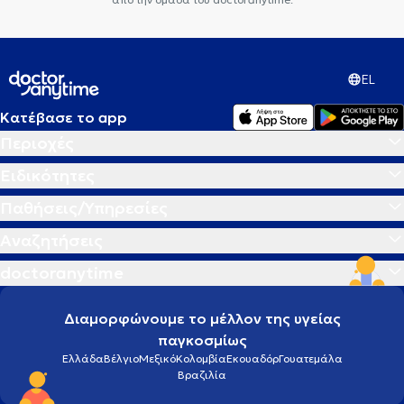
EL
Κατέβασε το app
Περιοχές
Ειδικότητες
Παθήσεις/Υπηρεσίες
Αναζητήσεις
doctoranytime
Διαμορφώνουμε το μέλλον της υγείας
παγκοσμίως
Ελλάδα
Βέλγιο
Μεξικό
Κολομβία
Εκουαδόρ
Γουατεμάλα
Βραζιλία