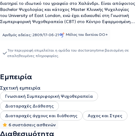
διατηρεί το ιδιωτικό του γραφείο στο Χαλάνδρι. Είναι απόφοιτος
Bachelor Ψυχολογίας και κάτοχος Master Κλινικής Ψυχολογίας
του University of East London, ενώ έχει ειδικευθεί στη Γνωστική
Συμπεριφορική Ψυχοθεραπεία (CBT) στο Κέντρο Εφαρμοσμένης
Ψυχοθεραπείας και Συμβουλευτικής στην Καλλιθέα. Έχει κάνει
πρακτική στο Κέντρο Ημέρας Alzheimer στο Μαρούσι και έχει
Μέλος του δικτύου DO+
Αριθμός αδείας: 2809/17-06-21
αναλάβει περιστατικά στην Ψυχογηριατρική Εταιρία “ο Νέστωρ”
στο πλαίσιο της πρακτικής (CBT) και εθελοντικά έως και το 2021.
Την περιγραφή επιμελείται η ομάδα του doctoranytime βασισμένη σε
Τέλος, έχει δουλέψει με άτομα με αυτισμό ιδιωτικά και εργάζεται
επαληθευμένες πληροφορίες.
στο Κέντρο Ημέρας του ΠΕΣΟΨΥ στο Βύρωνα για άτομα με
σχιζοφρένεια και διπολική διαταραχή και στο Κέντρο Ειδικών
Θεραπειών Κίνητρο για παιδιά και εφήβους στον Αλιμο.
Εμπειρία
Σχετική εμπειρία
Γνωσιακή Συμπεριφορική Ψυχοθεραπεία
Διαταραχές Διάθεσης
Διαταραχές άγχους και διάθεσης
Αγχος και Στρες
6 συστάσεις ασθενών
Διαθεσιμότητα