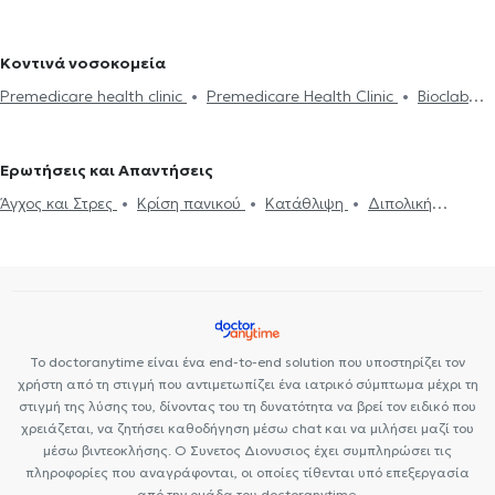
Ψυχολόγοι στη Νέα φιλοθέη
Ψυχολόγοι στο Ηράκλειο Κρήτης
ζεύγους
Life coaching
Ψυχοθεραπεία Online
Ψυχογενής
coaching
Υπνοθεραπεία
Σεξουαλικές Διαταραχές
Βουλιμία - Ψυχογενής Ανορεξία
Αυτισμός
Εθισμός στο
Ψυχογενής Βουλιμία - Ψυχογενής Ανορεξία
Διαχείριση πένθους
Κοντινά νοσοκομεία
διαδίκτυο
ΔΕΠΥ
Κρίση πανικού
Δίαιτα και διατροφή
Τεστ προσωπικότητας
Τόνωση αυτοεκτίμησης
Άγχος και Στρες
Premedicare health clinic
Premedicare Health Clinic
Bioclab
Εθισμός
Τεστ επαγγελματικού προσανατολισμού
Κρίση πανικού
Ιδιωτικά Πολυιατρεία
Ιάζω
Center NT-CardioMetabolics
Ερωτήσεις και Απαντήσεις
Άγχος και Στρες
Κρίση πανικού
Κατάθλιψη
Διπολική
διαταραχή
Δίαιτα και διατροφή
Σχιζοφρένεια
Το doctoranytime είναι ένα end-to-end solution που υποστηρίζει τον
χρήστη από τη στιγμή που αντιμετωπίζει ένα ιατρικό σύμπτωμα μέχρι τη
στιγμή της λύσης του, δίνοντας του τη δυνατότητα να βρεί τον ειδικό που
χρειάζεται, να ζητήσει καθοδήγηση μέσω chat και να μιλήσει μαζί του
μέσω βιντεοκλήσης. Ο Συνετος Διονυσιος έχει συμπληρώσει τις
πληροφορίες που αναγράφονται, οι οποίες τίθενται υπό επεξεργασία
από την ομάδα του doctoranytime.