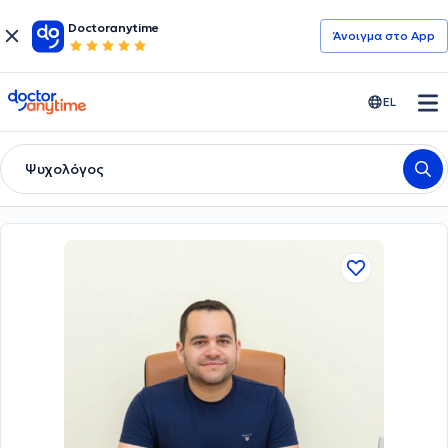
Doctoranytime
Άνοιγμα στο App
doctoranytime
EL
Ψυχολόγος