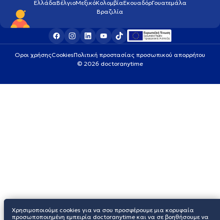
Ελλάδα
Βέλγιο
Μεξικό
Κολομβία
Εκουαδόρ
Γουατεμάλα
Βραζιλία
Οροι χρήσης
Cookies
Πολιτική προστασίας προσωπικού απορρήτου
© 2026 doctoranytime
Χρησιμοποιούμε cookies για να σου προσφέρουμε μια κορυφαία
προσωποποιημένη εμπειρία doctoranytime και να σε βοηθήσουμε να