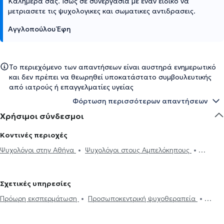
Καλημερα σας. Ισως σε συνεργασια με εναν ειδικο να
μετριασετε τις ψυχολογικες και σωματικες αντιδρασεις.
Αγγλοπούλου Έφη
Το περιεχόμενο των απαντήσεων είναι αυστηρά ενημερωτικό
και δεν πρέπει να θεωρηθεί υποκατάστατο συμβουλευτικής
από ιατρούς ή επαγγελματίες υγείας
Φόρτωση περισσότερων απαντήσεων
Χρήσιμοι σύνδεσμοι
Κοντινές περιοχές
Ψυχολόγοι στην Αθήνα
Ψυχολόγοι στους Αμπελόκηπους
Ψυχολόγοι στη Νέα φιλοθέη
Ψυχολόγοι στο Ψυχικό
Ψυχολόγοι
στου Γκύζη
Ψυχολόγοι στου Γουδή
Ψυχολόγοι στου Ζωγράφου
Σχετικές υπηρεσίες
Ψυχολόγοι στην Κω
Ψυχολόγοι στα Ιλίσια
Ψυχολόγοι στην
Πρόωρη εκσπερμάτωση
Προσωποκεντρική ψυχοθεραπεία
Πλατεία Μαβίλη
Ψυχολόγοι στο Νέο Ψυχικό
Ψυχολόγοι στο
Συνθετική ψυχοθεραπεία
Τριχοτιλλομανία
Ψυχοδυναμική
Πολύγωνο
Ψυχολόγοι στα Εξάρχεια
Ψυχολόγοι στον Ερυθρό
ψυχοθεραπεία
Συμβουλευτική εφήβων
Συμβουλευτική γονέων