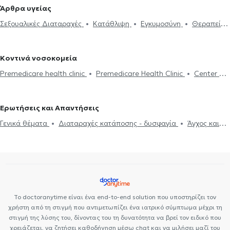
Σταυρό
Ψυχολόγοι στην Κυψέλη
Ψυχολόγοι στο Νέο Ηράκλειο
Άρθρα υγείας
και παιδιών
Ομαδική ψυχοθεραπεία
Κατάθλιψη
Νοητική
Ψυχολόγοι στο Γαλάτσι
Ψυχολόγοι στο Κολωνάκι
Ψυχολόγοι
Σεξουαλικές Διαταραχές
Κατάθλιψη
Εγκυμοσύνη
Θεραπεία
ενδυνάμωση
Συμβουλευτική φροντιστών ατόμων με άνοια
Life
στην Ηλιούπολη
Ψυχολόγοι στο Πεδίον του Άρεως
ζεύγους
Life coaching
Ψυχοθεραπεία Online
Ψυχογενής
coaching
Υπνοθεραπεία
Σεξουαλικές Διαταραχές
Βουλιμία - Ψυχογενής Ανορεξία
Αυτισμός
Εθισμός στο
Ψυχογενής Βουλιμία - Ψυχογενής Ανορεξία
Διαχείριση πένθους
Κοντινά νοσοκομεία
διαδίκτυο
ΔΕΠΥ
Κρίση πανικού
Δίαιτα και διατροφή
Τεστ προσωπικότητας
Τόνωση αυτοεκτίμησης
Άγχος και Στρες
Premedicare health clinic
Premedicare Health Clinic
Center NT-
Εθισμός
Τεστ επαγγελματικού προσανατολισμού
Κρίση πανικού
CardioMetabolics
Bioclab Ιδιωτικά Πολυιατρεία
Ιάζω
Ερωτήσεις και Απαντήσεις
Γενικά θέματα
Διαταραχές κατάποσης - δυσφαγία
Άγχος και
Στρες
Κρίση πανικού
Κατάθλιψη
Θεραπεία ζεύγους
Σεξουαλικές Διαταραχές
Ψυχοθεραπεία Online
Ιδεοψυχαναγκαστική διαταραχή
Ψυχογενής Βουλιμία - Ψυχογενής
Ανορεξία
Συμβουλευτική γονέων και παιδιών
Τόνωση
αυτοεκτίμησης
Εθισμός στο διαδίκτυο
Θέματα σχέσεων
Το doctoranytime είναι ένα end-to-end solution που υποστηρίζει τον
χρήστη από τη στιγμή που αντιμετωπίζει ένα ιατρικό σύμπτωμα μέχρι τη
στιγμή της λύσης του, δίνοντας του τη δυνατότητα να βρεί τον ειδικό που
χρειάζεται, να ζητήσει καθοδήγηση μέσω chat και να μιλήσει μαζί του