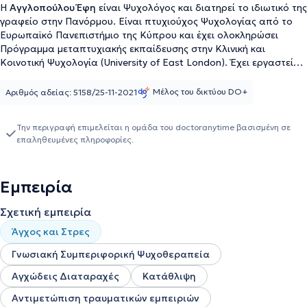
Η
Αγγλοπούλου Έφη
είναι Ψυχολόγος και διατηρεί το ιδιωτικό της
γραφείο στην Πανόρμου. Είναι πτυχιούχος Ψυχολογίας από το
Ευρωπαϊκό Πανεπιστήμιο της Κύπρου και έχει ολοκληρώσει
Πρόγραμμα μεταπτυχιακής εκπαίδευσης στην Κλινική και
Κοινοτική Ψυχολογία (University of East London). Έχει εργαστεί
ως Ψυχολόγος σε Δομές και Προστατευόμενα διαμερίσματα ενώ
έχει διατελέσει εθελόντρια στο Χαμόγελο του Παιδιού κι είναι
Μέλος του δικτύου DO+
Αριθμός αδείας: 5158/25-11-2021
τακτικό μέλος του Σώματος Ελλήνων Ψυχολόγων. Στο ιδιωτικό
της γραφείο, αναλαμβάνει πλήθος περιστατικών, έχοντας στο
Την περιγραφή επιμελείται η ομάδα του doctoranytime βασισμένη σε
επίκεντρο την αγάπη για την δουλειά και κυρίως την καλύτερη
επαληθευμένες πληροφορίες.
δυνατή εξυπηρέτηση των εξατομικευμένων αναγκών του κάθε
ανθρώπου που αναλαμβάνει.
Εμπειρία
Σχετική εμπειρία
Άγχος και Στρες
Γνωσιακή Συμπεριφορική Ψυχοθεραπεία
Αγχώδεις Διαταραχές
Κατάθλιψη
Αντιμετώπιση τραυματικών εμπειριών