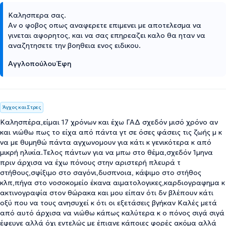
Καλησπερα σας.
Αν ο φοβος οπως αναφερετε επιμενει με αποτελεσμα να
γινεται αφορητος, και να σας επηρεαζει καλο θα ηταν να
αναζητησετε την βοηθεια ενος ειδικου.
Αγγλοπούλου Έφη
Άγχος και Στρες
Καλησπέρα,είμαι 17 χρόνων και έχω ΓΑΔ σχεδόν μισό χρόνο αν
και νιώθω πως το είχα από πάντα γτ σε όσες φάσεις τις ζωής μ κ
να με θυμηθώ πάντα αγχωνομουν για κάτι κ γενικότερα κ από
μικρή ηλικία.Τελος πάντων για να μπω στο θέμα,σχεδόν 1μηνα
πριν άρχισα να έχω πόνους στην αριστερή πλευρά τ
στήθους,σφίξιμο στο σαγόνι,δυσπνοια, κάψιμο στο στήθος
κλπ,πήγα στο νοσοκομείο έκανα αιματολογικες,καρδιογραφημα κ
ακτινογραφία στον θώρακα και μου είπαν ότι δν βλέπουν κάτι
οξύ που να τους ανησυχεί κ ότι οι εξετάσεις βγήκαν Καλές μετά
από αυτό άρχισα να νιώθω κάπως καλύτερα κ ο πόνος σιγά σιγά
έφευγε αλλά όχι εντελώς με έπιανε κάποιες φορές ακόμα αλλά