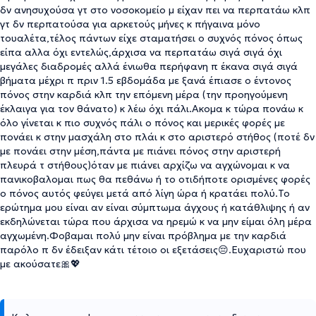
δν ανησυχούσα γτ στο νοσοκομείο μ είχαν πει να περπατάω κλπ
γτ δν περπατούσα για αρκετούς μήνες κ πήγαινα μόνο
τουαλέτα,τέλος πάντων είχε σταματήσει ο συχνός πόνος όπως
είπα αλλα όχι εντελώς,άρχισα να περπατάω σιγά σιγά όχι
μεγάλες διαδρομές αλλά ένιωθα περήφανη π έκανα σιγά σιγά
βήματα μέχρι π πριν 1.5 εβδομάδα με ξανά έπιασε ο έντονος
πόνος στην καρδιά κλπ την επόμενη μέρα (την προηγούμενη
έκλαιγα για τον θάνατο) κ λέω όχι πάλι.Ακομα κ τώρα πονάω κ
όλο γίνεται κ πιο συχνός πάλι ο πόνος και μερικές φορές με
πονάει κ στην μασχάλη στο πλάι κ στο αριστερό στήθος (ποτέ δν
με πονάει στην μέση,πάντα με πιάνει πόνος στην αριστερή
πλευρά τ στήθους)όταν με πιάνει αρχίζω να αγχώνομαι κ να
πανικοβαλομαι πως θα πεθάνω ή το οτιδήποτε ορισμένες φορές
ο πόνος αυτός φεύγει μετά από λίγη ώρα ή κρατάει πολύ.Το
ερώτημα μου είναι αν είναι σύμπτωμα άγχους ή κατάθλιψης ή αν
εκδηλώνεται τώρα που άρχισα να ηρεμώ κ να μην είμαι όλη μέρα
αγχωμένη.Φοβαμαι πολύ μην είναι πρόβλημα με την καρδιά
παρόλο π δν έδειξαν κάτι τέτοιο οι εξετάσεις😔.Ευχαριστώ που
με ακούσατε🎀💖