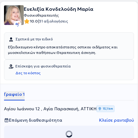
επίσης και πιστοποιημένο κέντρο δυναμικής θεραπείας K LASER.
Ευελιξία Κονδελούδη Μαρία
Φυσικοθεραπευτής
|
10.0
31 αξιολογήσεις
Σχετικά με την ειδικό
Εξειδικευμενο κέντρο αποκατάστασης οστικου οιδήματος και
μυοσκελετικών παθήσεων.Θεραπευτικη άσκηση.
Επίσκεψη για φυσικοθεραπεία
Δες το κόστος
Γραφείο 1
Αγίου Ιωάννου 12 , Αγία Παρασκευή, ΑΤΤΙΚΗ
15,1 km
Επόμενη διαθεσιμότητα
Κλείσε ραντεβού