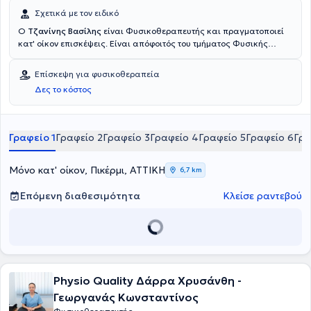
Σχετικά με τον ειδικό
Ο
Τζανίνης Βασίλης
είναι Φυσικοθεραπευτής και πραγματοποιεί
κατ' οίκον επισκέψεις. Είναι απόφοιτός του τμήματος Φυσικής
Αγωγής και του Αθλητισμού του Εθνικού και Καποδιστριακού
Πανεπιστημίου Αθηνών και του τμήματος Φυσικοθεραπείας του
Επίσκεψη για φυσικοθεραπεία
Πανεπιστημίου Δυτικής Αττικής. Διαθέτει αξιόλογη εμπειρία και
Δες το κόστος
είναι μέλος του Πανελλήνιου Συλλόγου Φυσικοθεραπευτών.
Ασχολείται με την αντιμετώπιση μυοσκελετικών παθήσεων,
νευρολογικών παθήσεων (Πάρκινσον, πολλαπλή σκλήρυνση κτλπ),
μετεγχειρητική αποκατάσταση, αναπνευστική φυσικοθεραπεία,
Γραφείο 1
Γραφείο 2
Γραφείο 3
Γραφείο 4
Γραφείο 5
Γραφείο 6
Γρα
αθλητικές κακώσεις, ημικρανίες.
Μόνο κατ' οίκον, Πικέρμι, ΑΤΤΙΚΗ
6,7 km
Επόμενη διαθεσιμότητα
Κλείσε ραντεβού
Physio Quality Δάρρα Χρυσάνθη -
Γεωργανάς Κωνσταντίνος