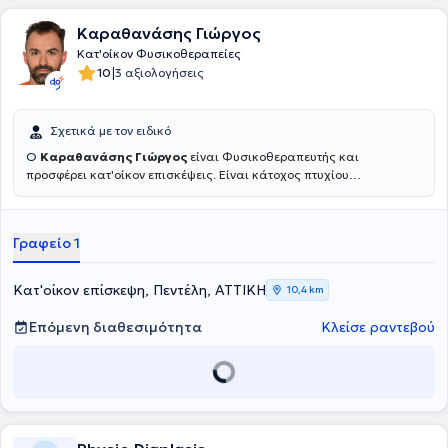
Καραθανάσης Γιώργος
Κατ'οίκον Φυσικοθεραπείες
|
10
3 αξιολογήσεις
Σχετικά με τον ειδικό
Ο
Καραθανάσης Γιώργος
είναι Φυσικοθεραπευτής και
προσφέρει κατ'οίκον επισκέψεις. Είναι κάτοχος πτυχίου
Φυσικοθεραπείας από το Ανώτατο Εκπαιδευτικό Ιδρυμα Πατρών
(ΑΤΕΙ) ενώ στη συνέχεια μετεκπαιδεύτηκε στη Νευρο- μυοσκελετική
Παθολογία και την μέθοδο "Clinical Pilates". Από το 2009 έως και
Γραφείο 1
σήμερα εργάζεται στον κλάδο της Φυσικοθεραπείας προσφέροντας
ιδιωτικές επισκέψεις κατ'οίκον αλλά και έχοντας εργαστεί ως
Φυσικοθεραπευτής σε νοσοκομεία και ιδιωτικά θεραπευτήρια,
Κατ'οίκον επίσκεψη, Πεντέλη, ΑΤΤΙΚΗ
10,4 km
αποκτώντας την ανάλογη εργασιακή εμπειρία. Τέλος, από το 2022
έως και σήμερα είναι Καθηγητής Φυσικοθεραπείας στο
Ινστιτούτο
Επόμενη διαθεσιμότητα
Κλείσε ραντεβού
Επαγγελματικής Κατάρτισης (
ΙΕΚ) "Ακμή".