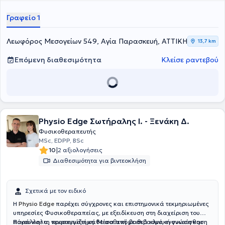
Γραφείο 1
Λεωφόρος Μεσογείων 549, Αγία Παρασκευή, ΑΤΤΙΚΗ
13,7 km
Επόμενη διαθεσιμότητα
Κλείσε ραντεβού
Physio Edge Σωτήραλης Ι. - Ξενάκη Δ.
Φυσικοθεραπευτής
MSc, EDPP, BSc
|
10
2 αξιολογήσεις
Διαθεσιμότητα για βιντεοκλήση
Σχετικά με τον ειδικό
Η
Physio Edge
παρέχει σύγχρονες και επιστημονικά τεκμηριωμένες
υπηρεσίες Φυσικοθεραπείας, με εξειδίκευση στη διαχείριση του
πόνου και τη νευροεπιστήμη. Μέσα από βαθιά κλινική γνώση και
Παράλληλα, προσεγγίζει κάθε ασθενή με σεβασμό, ενσυναίσθηση