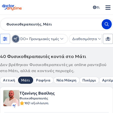
doctoranytime
EL
Φυσικοθεραπευτής, Μάτι
DO+ Προνομιακές τιμές
Διαθεσιμότητα
Υ
40
Φυσικοθεραπευτές κοντά στο Μάτι
Δεν βρέθηκαν Φυσικοθεραπευτές με online ραντεβού
στο Μάτι, αλλά σε κοντινές περιοχές.
Αττική
Μάτι
Ραφήνα
Νέα Μάκρη
Πικέρμι
Αρτέμ
Τζανίνης Βασίλης
Φυσικοθεραπευτής
|
10
1 αξιολόγηση