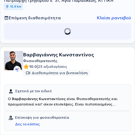
Πατριάρχη Γρηγορίου Ε' 31, Αγία Παρασκευή, ΑΤΤΙΚΗ
15,9 km
Επόμενη διαθεσιμότητα
Κλείσε ραντεβού
Βαρβαγιάννης Κωνσταντίνος
Φυσικοθεραπευτής
|
10.0
23 αξιολογήσεις
Διαθεσιμότητα για βιντεοκλήση
Σχετικά με τον ειδικό
Ο
Βαρβαγιάννης Κωνσταντίνος
είναι Φυσικοθεραπευτής και
πραγματοποιεί κατ' οίκον επισκέψεις. Είναι πιστοποιημένος
φυσικοθεραπευτής με εξειδίκευση στην αποκατάσταση
μυοσκελετικών παθήσεων και πολυετή εμπειρία στην παροχή
Επίσκεψη για φυσικοθεραπεία
εξατομικευμένων θεραπευτικών προγραμμάτων, προσαρμοσμένων
Δες το κόστος
στις ανάγκες και τους στόχους κάθε ασθενούς. Εστιάζει στη
συνολική βελτίωση της λειτουργικότητας, της κινητικότητας και της