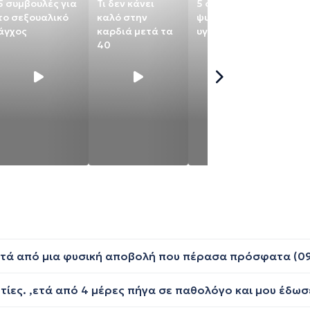
5 συμβουλές για
Τι δεν κάνει
5 σημάδια ότι η
Τι 
το σεξουαλικό
καλό στην
ψυχική σου
υπ
άγχος
καρδιά μετά τα
υγεία κινδυνεύει
40