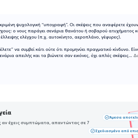
εκριμένη ψυχολογική “υπογραφή”. Οι σκέψεις που αναφέρετε έχου
χους: ο νους παράγει σενάρια θανάτου ή σοβαρού ατυχήματος κ
έλλειψης ελέγχου (π.χ. αυτοκίνητο, αεροπλάνο, γέφυρες).
θέλετε” να συμβεί κάτι ούτε ότι προμηνύει πραγματικό κίνδυνο. Εί
ρια απειλής και τα βιώνετε σαν εικόνες, όχι απλές σκέψεις
...
Δ
γεία
Άμεσα αποτελ
ς αν έχεις συμπτώματα, απαντώντας σε 7
Σχεδιασμένο από επι