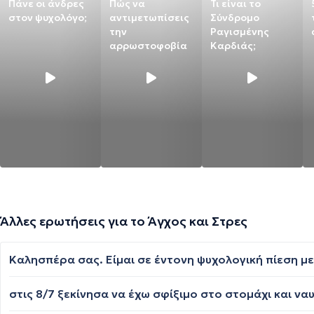
Πάνε οι άνδρες
Πώς να
Τι είναι το
στον ψυχολόγο;
αντιμετωπίσεις
Σύνδρομο
την
Ραγισμένης
αρρωστοφοβία
Καρδιάς;
Άλλες ερωτήσεις για το Άγχος και Στρες