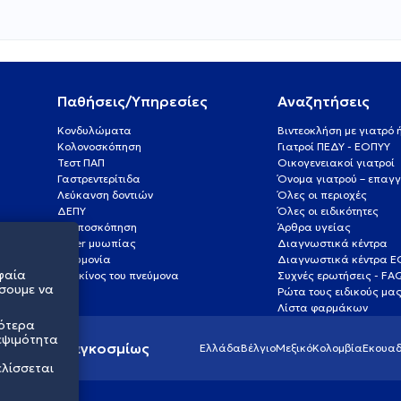
Παθήσεις/Υπηρεσίες
Αναζητήσεις
Κονδυλώματα
Βιντεοκλήση με γιατρό
Κολονοσκόπηση
Γιατροί ΠΕΔΥ - ΕΟΠΥΥ
Τεστ ΠΑΠ
Οικογενειακοί γιατροί
Γαστρεντερίτιδα
Όνομα γιατρού – επαγγ
Λεύκανση δοντιών
Όλες οι περιοχές
ΔΕΠΥ
Όλες οι ειδικότητες
Κολποσκόπηση
Άρθρα υγείας
Laser μυωπίας
Διαγνωστικά κέντρα
Πνευμονία
Διαγνωστικά κέντρα 
φαία
Καρκίνος του πνεύμονα
Συχνές ερωτήσεις - FA
σουμε να
Ρώτα τους ειδικούς μα
Λίστα φαρμάκων
σότερα
εψιμότητα
ς υγείας παγκοσμίως
Ελλάδα
Βέλγιο
Μεξικό
Κολομβία
Εκουαδ
ελίσσεται