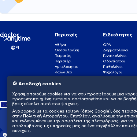
Περιοχές
Ειδικότητες
Αθήνα
ΩΡΛ
EL
Θεσσαλονίκη
Δερματολόγοι
Πειραιάς
Γυναικολόγοι
Περιστέρι
Οδοντίατροι
Αμπελόκηποι
Παθολόγοι
Καλλιθέα
Ψυχολόγοι
Πάτρα
Οφθαλμίατροι
🍪 Αποδοχή cookies
Γλυφάδα
Ενδοκρινολόγοι
Νίκαια
Ουρολόγοι
Χρησιμοποιούμε cookies για να σου προσφέρουμε μια κορυ
Νέα Σμύρνη
Καρδιολόγοι
προσωποποιημένη εμπειρία doctoranytime και να σε βοηθή
βρεις εύκολα αυτό που ψάχνεις.
Αναφορικά με τα cookies τρίτων (όπως Google), δες περισ
στην
Πολιτική Απορρήτου
. Επιπλέον, αναλύουμε την επισκ
Διαμορφώνουμε το μέλλον τη
και ενδυναμώνουμε την ασφάλεια της πλατφόρμας, για να
απολαμβάνεις τις υπηρεσίες μας σε ένα περιβάλλον που εξ
συνεχώς.