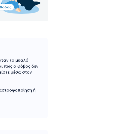
έθοδος
 όταν το μυαλό
αι πως ο φόβος δεν
είστε μέσα στον
αταστροφοποίηση ή