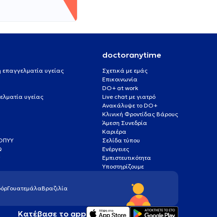
doctoranytime
 ή επαγγελματία υγείας
Σχετικά με εμάς
Επικοινωνία
DO+ at work
ελματία υγείας
Live chat με γιατρό
Ανακάλυψε το DO+
Κλινική Φροντίδας Βάρους
Άμεση Συνεδρία
Καριέρα
ΕΟΠΥΥ
Σελίδα τύπου
Q
Ενέργειες
ς
Εμπιστευτικότητα
Υποστηρίζουμε
όρ
Γουατεμάλα
Βραζιλία
Κατέβασε το app