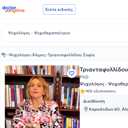
doctoranytime
Είστε ειδικός;
Ψυχολόγοι
Άλιμος
Τριανταφυλλίδου Σοφία
Τριανταφυλλίδου
PhD
Ψυχολόγος - Ψυχοθερ
|
10
5 αξιολογήσεις
Διεύθυνση
Καρυάτιδων 60, Άλι