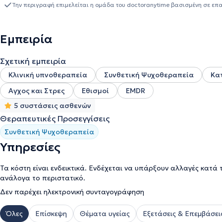
δομές ψυχοκοινωνικής υποστήριξης φοιτητών, σε πανεπιστημιακά 
Την περιγραφή επιμελείται η ομάδα του doctoranytime βασισμένη σε επ
πρώην ΤΕΙ Αθήνας. Δίδαξε επί σειρά ετών μαθήματα Ψυχολογίας σ
Συνεργαζόμενου Εκπαιδευτικού Προσωπικού στο Ελληνικό Ανοικτ
υποστήριξη σε ευάλωτες κοινωνικές ομάδες, όπως σε άτομα με 
Εμπειρία
Δεύτερης Ευκαιρίας Δικαστικής Φυλακής Κορυδαλλού, ενώ υπήρξε
επιστημονική και διδακτική της δραστηριότητα ενισχύεται από ε
Σχετική εμπειρία
Κλινική υπνοθεραπεία
Συνθετική Ψυχοθεραπεία
Κα
Αγχος και Στρες
Εθισμοί
EMDR
5 συστάσεις ασθενών
Θεραπευτικές Προσεγγίσεις
Συνθετική Ψυχοθεραπεία
Υπηρεσίες
Τα κόστη είναι ενδεικτικά. Ενδέχεται να υπάρξουν αλλαγές κατά 
ανάλογα το περιστατικό.
Δεν παρέχει ηλεκτρονική συνταγογράφηση
Όλες
Επίσκεψη
Θέματα υγείας
Εξετάσεις & Επεμβάσει