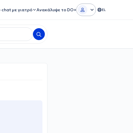
e chat με γιατρό
Ανακάλυψε το DO+
EL