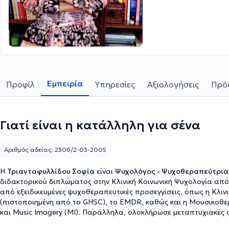
Εμπειρία
Προφίλ
Υπηρεσίες
Αξιολογήσεις
Πρόσ
Γιατί είναι η κατάλληλη για σένα
Αριθμός αδείας: 2306/2-03-2005
Η
Τριανταφυλλίδου Σοφία
είναι
Ψυχολόγος - Ψυχοθεραπεύτρια
διδακτορικού διπλώματος στην Κλινική Κοινωνική Ψυχολογία από 
από εξειδικευμένες ψυχοθεραπευτικές προσεγγίσεις, όπως η Κλι
(πιστοποιημένη από το GHSC), το EMDR, καθώς και η Μουσικοθερ
και Music Imagery (MI). Παράλληλα, ολοκλήρωσε μεταπτυχιακές 
Λευκωσίας. Η επαγγελματική της πορεία περιλαμβάνει εκτενή εμπ