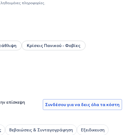
ιδρύματα όπως το Πανεπιστήμιο Δυτικής Αττικής και το
αληθευμένες πληροφορίες.
ε τριτοβάθμια ιδρύματα και ΙΕΚ, ενώ είναι μέλος του
ό Πανεπιστήμιο από το 2013. Έχει προσφέρει ψυχολογική
προβλήματα όρασης και κρατούμενους στο Σχολείο
 και Σύμβουλος Γονέων σε σχολεία της Αττικής. Η
ρευνητικό έργο στα Πανεπιστήμια Κρήτης και Αθηνών.
τάθλιψη
Κρίσεις Πανικού - Φοβίες
την επίσκεψη
Συνδέσου για να δεις όλα τα κόστη
ς
Βεβαιώσεις & Συνταγογράφηση
Εξειδικευση