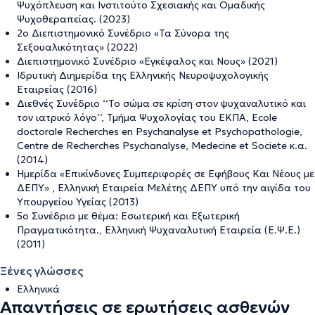
Ψυχόπλευση και Ινστιτούτο Σχεσιακής και Ομαδικής
Ψυχοθεραπείας. (2023)
2ο Διεπιστημονικό Συνέδριο «Τα Σύνορα της
Σεξουαλικότητας» (2022)
Διεπιστημονικό Συνέδριο «Εγκέφαλος και Νους» (2021)
Ιδρυτική Διημερίδα της Ελληνικής Νευροψυχολογικής
Εταιρείας (2016)
Διεθνές Συνέδριο ‘‘Το σώμα σε κρίση στον ψυχαναλυτικό και
τον ιατρικό λόγο’’, Τμήμα Ψυχολογίας του ΕΚΠΑ, Ecole
doctorale Recherches en Psychanalyse et Psychopathologie,
Centre de Recherches Psychanalyse, Medecine et Societe κ.α.
(2014)
Ημερίδα «Επικίνδυνες Συμπεριφορές σε Εφήβους Και Νέους με
ΔΕΠΥ» , Ελληνική Εταιρεία Μελέτης ΔΕΠΥ υπό την αιγίδα του
Υπουργείου Υγείας (2013)
5ο Συνέδριο με θέμα: Εσωτερική και Εξωτερική
Πραγματικότητα., Ελληνική Ψυχαναλυτική Εταιρεία (Ε.Ψ.Ε.)
(2011)
Ξένες γλώσσες
Ελληνικά
Απαντήσεις σε ερωτήσεις ασθενών