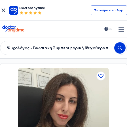
Doctoranytime
Άνοιγμα στο App
doctoranytime
EL
Ψυχολόγος - Γνωσιακή Συμπεριφορική Ψυχοθεραπεύτρια