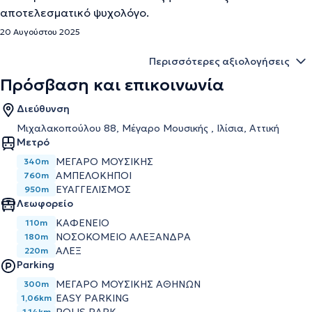
αποτελεσματικό ψυχολόγο.
20 Αυγούστου 2025
Περισσότερες αξιολογήσεις
Πρόσβαση και επικοινωνία
Διεύθυνση
Μιχαλακοπούλου 88, Μέγαρο Μουσικής , Ιλίσια, Αττική
Μετρό
ΜΈΓΑΡΟ ΜΟΥΣΙΚΉΣ
340m
ΑΜΠΕΛΌΚΗΠΟΙ
760m
ΕΥΑΓΓΕΛΙΣΜΌΣ
950m
Λεωφορείο
ΚΑΦΕΝΕΙΟ
110m
ΝΟΣΟΚΟΜΕΙΟ ΑΛΕΞΑΝΔΡΑ
180m
ΑΛΕΞ
220m
Parking
ΜΕΓΆΡΟ ΜΟΥΣΙΚΉΣ ΑΘΗΝΏΝ
300m
EASY PARKING
1,06km
1,14km