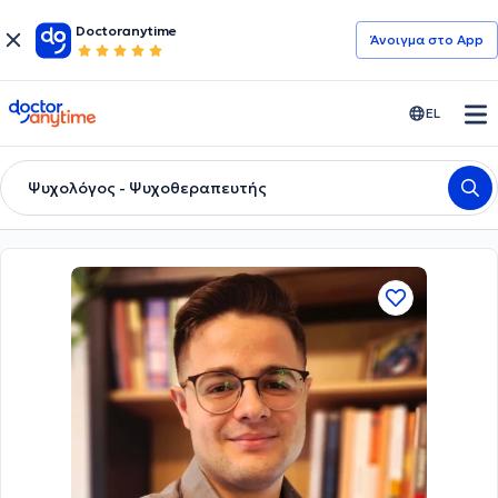
Doctoranytime
Άνοιγμα στο App
doctoranytime
EL
Ψυχολόγος - Ψυχοθεραπευτής