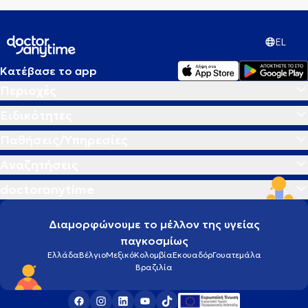
EL
Κατέβασε το app
Περιοχές
Ειδικότητες
Παθήσεις/Υπηρεσίες
Αναζητήσεις
doctoranytime
Διαμορφώνουμε το μέλλον της υγείας
παγκοσμίως
Ελλάδα
Βέλγιο
Μεξικό
Κολομβία
Εκουαδόρ
Γουατεμάλα
Βραζιλία