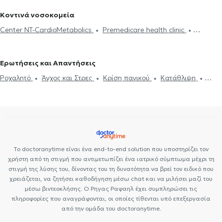
Βουλιμία - Ψυχογενής Ανορεξία
Αυτισμός
Εθισμός στο
Ψυχογενής Βουλιμία - Ψυχογενής Ανορεξία
Διαχείριση πένθους
Κοντινά νοσοκομεία
διαδίκτυο
ΔΕΠΥ
Κρίση πανικού
Δίαιτα και διατροφή
Τεστ προσωπικότητας
Τόνωση αυτοεκτίμησης
Άγχος και Στρες
Center NT-CardioMetabolics
Premedicare health clinic
Εθισμός
Τεστ επαγγελματικού προσανατολισμού
Κρίση πανικού
Premedicare Health Clinic
Ιάζω
Bioclab Ιδιωτικά Πολυιατρεία
Ερωτήσεις και Απαντήσεις
Ροχαλητό
Άγχος και Στρες
Κρίση πανικού
Κατάθλιψη
Ιδεοψυχαναγκαστική διαταραχή
Το doctoranytime είναι ένα end-to-end solution που υποστηρίζει τον
χρήστη από τη στιγμή που αντιμετωπίζει ένα ιατρικό σύμπτωμα μέχρι τη
στιγμή της λύσης του, δίνοντας του τη δυνατότητα να βρεί τον ειδικό που
χρειάζεται, να ζητήσει καθοδήγηση μέσω chat και να μιλήσει μαζί του
μέσω βιντεοκλήσης. Ο Ρηγας Ραφαηλ έχει συμπληρώσει τις
πληροφορίες που αναγράφονται, οι οποίες τίθενται υπό επεξεργασία
από την ομάδα του doctoranytime.