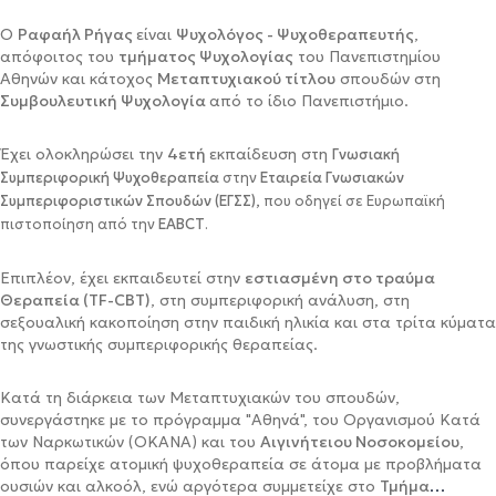
Ο
Ραφαήλ Ρήγας
είναι
Ψυχολόγος - Ψυχοθεραπευτής
,
απόφοιτος του
τμήματος Ψυχολογίας
του
Πανεπιστημίου
Αθηνών
και κάτοχος
Μεταπτυχιακού τίτλου
σπουδών στη
Συμβουλευτική Ψυχολογία
από το ίδιο Πανεπιστήμιο.
Έχει ολοκληρώσει την
4ετή
εκπαίδευση στη
Γνωσιακή
Συμπεριφορική Ψυχοθεραπεία
στην
Εταιρεία Γνωσιακών
Συμπεριφοριστικών Σπουδών (ΕΓΣΣ),
που οδηγεί σε Eυρωπαϊκή
πιστοποίηση από την
EABCT
.
Επιπλέον, έχει εκπαιδευτεί στην
εστιασμένη στο τραύμα
Θεραπεία (ΤF-CBT)
, στη συμπεριφορική ανάλυση, στη
σεξουαλική κακοποίηση στην παιδική ηλικία και στα τρίτα κύματα
της γνωστικής συμπεριφορικής θεραπείας.
Κατά τη διάρκεια των Μεταπτυχιακών του σπουδών,
συνεργάστηκε με το
πρόγραμμα "Αθηνά", του Οργανισμού Κατά
των Ναρκωτικών (ΟΚΑΝΑ)
και του
Αιγινήτειου Νοσοκομείου
,
όπου παρείχε ατομική ψυχοθεραπεία σε άτομα με προβλήματα
ουσιών και αλκοόλ, ενώ αργότερα συμμετείχε στο
Τμήμα