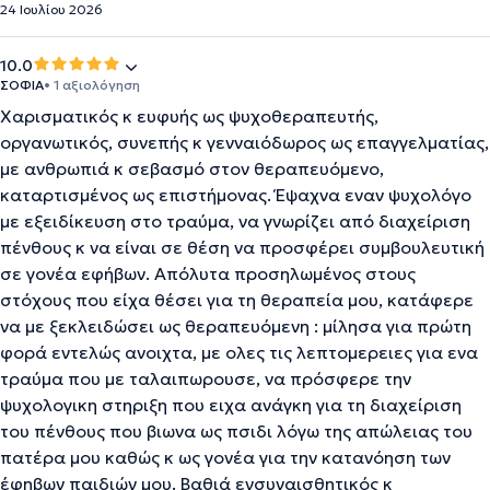
24 Ιουλίου 2026
10.0
ΣΟΦΙΑ
• 1 αξιολόγηση
Χαρισματικός κ ευφυής ως ψυχοθεραπευτής,
οργανωτικός, συνεπής κ γενναιόδωρος ως επαγγελματίας,
με ανθρωπιά κ σεβασμό στον θεραπευόμενο,
καταρτισμένος ως επιστήμονας. Έψαχνα εναν ψυχολόγο
με εξειδίκευση στο τραύμα, να γνωρίζει από διαχείριση
πένθους κ να είναι σε θέση να προσφέρει συμβουλευτική
σε γονέα εφήβων. Απόλυτα προσηλωμένος στους
στόχους που είχα θέσει για τη θεραπεία μου, κατάφερε
να με ξεκλειδώσει ως θεραπευόμενη : μίλησα για πρώτη
φορά εντελώς ανοιχτα, με ολες τις λεπτομερειες για ενα
τραύμα που με ταλαιπωρουσε, να πρόσφερε την
ψυχολογικη στηριξη που ειχα ανάγκη για τη διαχείριση
του πένθους που βιωνα ως πσιδι λόγω της απώλειας του
πατέρα μου καθώς κ ως γονέα για την κατανόηση των
έφηβων παιδιών μου. Βαθιά ενσυναισθητικός κ