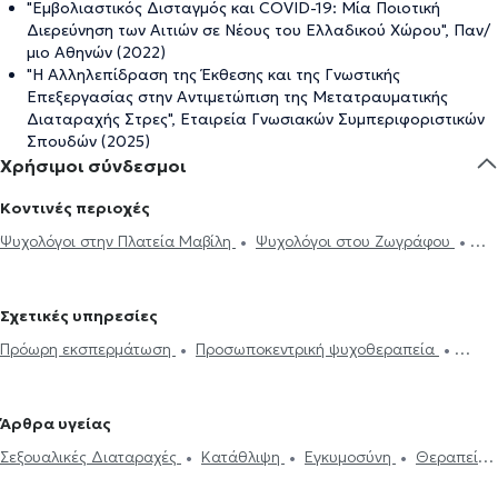
"Εμβολιαστικός Δισταγμός και COVID-19: Μία Ποιοτική
Διερεύνηση των Αιτιών σε Νέους του Ελλαδικού Χώρου", Παν/
μιο Αθηνών (2022)
"Η Αλληλεπίδραση της Έκθεσης και της Γνωστικής
Επεξεργασίας στην Αντιμετώπιση της Μετατραυματικής
Διαταραχής Στρες", Εταιρεία Γνωσιακών Συμπεριφοριστικών
Σπουδών (2025)
Χρήσιμοι σύνδεσμοι
Κοντινές περιοχές
Ψυχολόγοι στην Πλατεία Μαβίλη
Ψυχολόγοι στου Ζωγράφου
Ψυχολόγοι στους Αμπελόκηπους
Ψυχολόγοι στον Ευαγγελισμό
Ψυχολόγοι στο Κολωνάκι
Ψυχολόγοι στο Παγκράτι
Ψυχολόγοι
Σχετικές υπηρεσίες
στην Αθήνα
Ψυχολόγοι στου Γουδή
Ψυχολόγοι στην Καισαριανή
Πρόωρη εκσπερμάτωση
Προσωποκεντρική ψυχοθεραπεία
Ψυχολόγοι στην Κω
Ψυχολόγοι στου Γκύζη
Ψυχολόγοι στα
Συνθετική ψυχοθεραπεία
Τριχοτιλλομανία
Ψυχοδυναμική
Εξάρχεια
Ψυχολόγοι στην Πανόρμου
Ψυχολόγοι στη Νέα
ψυχοθεραπεία
Συμβουλευτική εφήβων
Συμβουλευτική γονέων
φιλοθέη
Ψυχολόγοι στον Βύρωνα
Ψυχολόγοι στο Ψυχικό
Άρθρα υγείας
και παιδιών
Ομαδική ψυχοθεραπεία
Κατάθλιψη
Νοητική
Ψυχολόγοι στο Πεδίον του Άρεως
Ψυχολόγοι στην Ακαδημία
Σεξουαλικές Διαταραχές
Κατάθλιψη
Εγκυμοσύνη
Θεραπεία
ενδυνάμωση
Συμβουλευτική φροντιστών ατόμων με άνοια
Life
Ψυχολόγοι στην Ομόνοια
Ψυχολόγοι στο Σύνταγμα
ζεύγους
Life coaching
Ψυχοθεραπεία Online
Ψυχογενής
coaching
Υπνοθεραπεία
Σεξουαλικές Διαταραχές