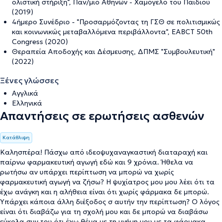
ολιστική στήριξη", Παν/μιο Αθηνών - Χαμόγελο του Παιδιού
(2019)
4ήμερο Συνέδριο - "Προσαρμόζοντας τη ΓΣΘ σε πολιτισμικώς
και κοινωνικώς μεταβαλλόμενα περιβάλλοντα", EABCT 50th
Congress (2020)
Θεραπεία Αποδοχής και Δέσμευσης, ΔΠΜΣ "Συμβουλευτική"
(2022)
Ξένες γλώσσες
Αγγλικά
Ελληνικά
Απαντήσεις σε ερωτήσεις ασθενών
Κατάθλιψη
Καλησπέρα! Πάσχω από ιδεοψυχαναγκαστική διαταραχή και
παίρνω φαρμακευτική αγωγή εδώ και 9 χρόνια. Ήθελα να
ρωτήσω αν υπάρχει περίπτωση να μπορώ να χωρίς
φαρμακευτική αγωγή να ζήσω? Η ψυχίατρος μου μου λέει ότι τα
έχω ανάγκη και η αλήθεια είναι ότι χωρίς φάρμακα δε μπορώ.
Υπάρχει κάποια άλλη διέξοδος σ αυτήν την περίπτωση? Ο λόγος
είναι ότι διαβάζω για τη σχολή μου και δε μπορώ να διαβάσω
εύκολα συν του ότι έχω θέμα με τη μνήμη μου με τα φάρμακα...