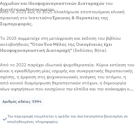
Αγχωδών και Ιδεοψυχαναγκαστικών Διαταραχών
του
Αιγινήτειου Νοσοκομείου.
Από το 2023 έως το 2025 ολοκλήρωσε
εποπτευόμενη κλινική
πρακτική
στο
Ινστιτούτο Έρευνας & Θεραπείας της
Συμπεριφοράς.
Το 2025 συμμετείχε στη μετάφραση και έκδοση του βιβλίου
αυτοβοήθειας
"Όταν Ένα Μέλος της Οικογένειας έχει
Ιδεοψυχαναγκαστική Διαταραχή"
(Εκδόσεις Βήτα).
Από το 2022 παρέχει ιδιωτικά ψυχοθεραπεία. Κύρια εστίαση του
είναι η εγκαθίδρυση μίας ισχυρής και συνεργατικής θεραπευτικής
σχέσης, η έμφαση στις ψυχοκοινωνικές ανάγκες του ατόμου, η
από κοινού διαμόρφωση θεραπευτικών στόχων, η δημιουργία
νέων αφηγήσεων που ενισχύουν την ελπίδα και την ανάκαμψη και
η αξιοποίηση των θεραπευτικών τεχνικών για την προώθηση της
ψυχικής ανθεκτικότητας και ευημερίας των ανθρώπων.
Αριθμός αδείας: 5994
Την περιγραφή επιμελείται η ομάδα του doctoranytime βασισμένη σε
επαληθευμένες πληροφορίες.