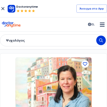
Doctoranytime
Άνοιγμα στο App
doctoranytime
EL
Ψυχολόγος