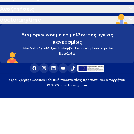
Αναζητήσεις
doctoranytime
Διαμορφώνουμε το μέλλον της υγείας
παγκοσμίως
Ελλάδα
Βέλγιο
Μεξικό
Κολομβία
Εκουαδόρ
Γουατεμάλα
Βραζιλία
Οροι χρήσης
Cookies
Πολιτική προστασίας προσωπικού απορρήτου
© 2026 doctoranytime