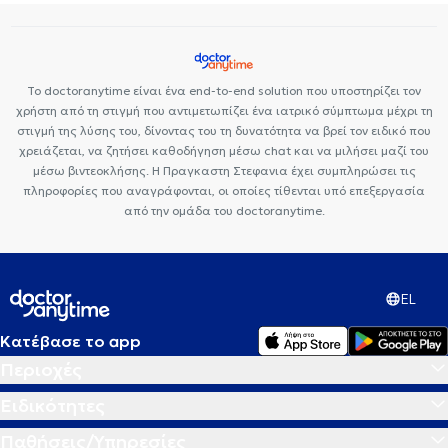
Το doctoranytime είναι ένα end-to-end solution που υποστηρίζει τον
χρήστη από τη στιγμή που αντιμετωπίζει ένα ιατρικό σύμπτωμα μέχρι τη
στιγμή της λύσης του, δίνοντας του τη δυνατότητα να βρεί τον ειδικό που
χρειάζεται, να ζητήσει καθοδήγηση μέσω chat και να μιλήσει μαζί του
μέσω βιντεοκλήσης. Η Πραγκαστη Στεφανια έχει συμπληρώσει τις
πληροφορίες που αναγράφονται, οι οποίες τίθενται υπό επεξεργασία
από την ομάδα του doctoranytime.
EL
Κατέβασε το app
Περιοχές
Ειδικότητες
Παθήσεις/Υπηρεσίες