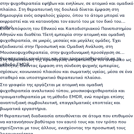
στην ψυχοθεραπεία εφήβων και ενηλίκων, σε ατομικό και ομαδικό
πλαίσιο. Στη θεραπευτική της δουλειά δίνεται έμφαση στη
δημιουργία ενός ασφαλούς χώρου, όπου το άτομο μπορεί να
εκφραστεί και να κατανοήσει τον εαυτό του με τον δικό του
ρυθμό.
Είναι απόφοιτη του Εθνικού και Καποδιστριακού Πανεπιστημίου
Αθηνών και διαθέτει 15ετή εμπειρία στην ατομική και ομαδική
ψυχοθεραπεία, σε μικρές, μεσαίες και μεγάλες ομάδες. Έχει
εξειδικευτεί στην Προσωπική και Ομαδική Ανάλυση, στη
Μουσικοψυχοθεραπεία, στην ψυχοδυναμική προσέγγιση σε
θεραπευτικές κοινότητες και στην τραυματοθεραπεία με τη
Στη θεραπευτική της προσέγγιση αντιμετωπίζει τον άνθρωπο ως
μέθοδο EMDR.
ολότητα, δίνοντας έμφαση στη σύνδεση ψυχικής εμπειρίας,
σχέσεων, κοινωνικού πλαισίου και σωματικής υγείας, μέσα σε ένα
σταθερό και υποστηρικτικό θεραπευτικό πλαίσιο.
Στο γραφείο της εργάζεται με ατομική και ομαδική
ψυχοθεραπεία αναλυτικού τύπου, μουσικοψυχοθεραπεία και
τραυματοθεραπεία με τη μέθοδο EMDR, ενώ παρέχει επίσης
αναπτυξιακή συμβουλευτική, επαγγελματικές εποπτείες και
βιωματικά εργαστήρια.
Η θεραπευτική διαδικασία απευθύνεται σε άτομα που επιθυμούν
να κατανοήσουν βαθύτερα τον εαυτό τους και τον τρόπο που
σχετίζονται με τους άλλους, ενισχύοντας την προσωπική τους
λειτουργικότητα.