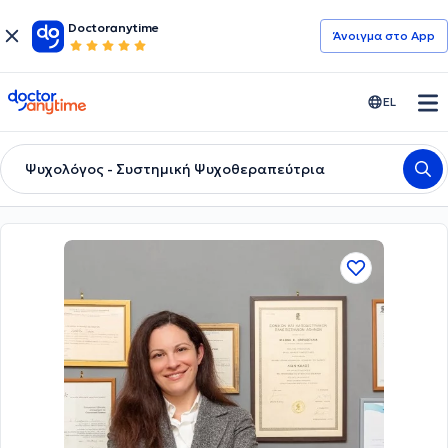
Doctoranytime
Άνοιγμα στο App
doctoranytime
EL
Ψυχολόγος - Συστημική Ψυχοθεραπεύτρια