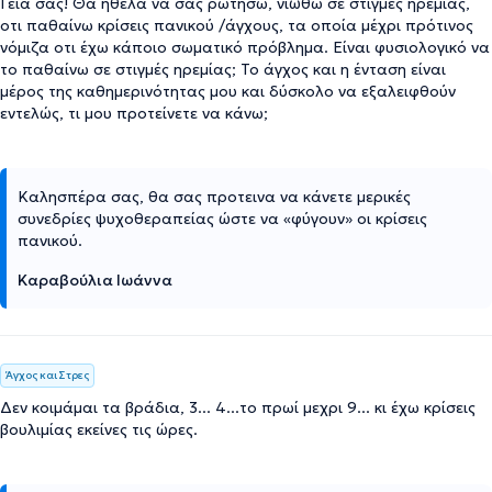
Γειά σας! Θα ήθελα να σας ρωτήσω, νιώθω σε στιγμές ηρεμίας,
οτι παθαίνω κρίσεις πανικού /άγχους, τα οποία μέχρι πρότινος
νόμιζα οτι έχω κάποιο σωματικό πρόβλημα. Είναι φυσιολογικό να
το παθαίνω σε στιγμές ηρεμίας; Το άγχος και η ένταση είναι
μέρος της καθημερινότητας μου και δύσκολο να εξαλειφθούν
εντελώς, τι μου προτείνετε να κάνω;
Καλησπέρα σας, θα σας προτεινα να κάνετε μερικές
συνεδρίες ψυχοθεραπείας ώστε να «φύγουν» οι κρίσεις
πανικού.
Καραβούλια Ιωάννα
Άγχος και Στρες
Δεν κοιμάμαι τα βράδια, 3... 4...το πρωί μεχρι 9... κι έχω κρίσεις
βουλιμίας εκείνες τις ώρες.