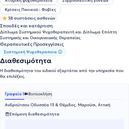
Ατομική ψυχοθεραπεία
Συμβουλευτική γονέων
και τις οικογένειές τους. Επίσης, εργάστηκε στην Ψυχιατρική
Κλινική του Σισμανογλείου Γ.Ν.Α και από το 2013 έως το 2024
Κρίσεις Πανικού - Φοβίες
εργάστηκε στο Οικοτροφείο ''ΕΠΑΚΜΟΣ'', που ανήκει στην
ΕΣΥΘΕΠΑΣ. Τέλος, στο πλαίσιο της επαγγελματικής της
38 συστάσεις ασθενών
επιμόρφωσης, έχει παρακολουθήσει σημαντικό αριθμό
Σπουδές και κατάρτιση
εκπαιδευτικών σεμιναρίων και συνεδρίων που άπτονται του
Δίπλωμα Συστημικού Ψυχοθεραπευτή και Δίπλωμα Επόπτη
τομέα της ψυχικής υγείας και της συστημικής θεραπείας.
Συστημικής και Οικογενειακής Θεραπείας
Θεραπευτικές Προσεγγίσεις
Συστημική Ψυχοθεραπεία
Διαθεσιμότητα
Η διαθεσιμότητα του ειδικού εξαρτάται από την υπηρεσία που
θα επιλέξεις.
Γραφείο 1
Βιντεοκλήση
Ανδρούτσου Οδυσσέα 13 & Θέμιδος, Μαρούσι, Αττική
Επόμενη διαθεσιμότητα