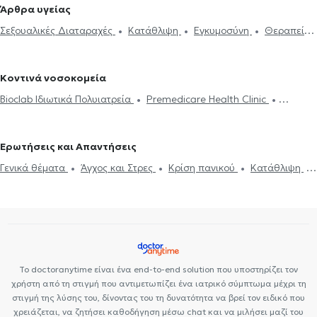
Ψυχολόγοι στη Νέα Ιωνία
Ψυχολόγοι στον Γέρακα
Ψυχολόγοι
Άρθρα υγείας
και παιδιών
Ομαδική ψυχοθεραπεία
Κατάθλιψη
Νοητική
στη Νέα Πεντέλη
Ψυχολόγοι στον Χολαργό
Ψυχολόγοι στον
Σεξουαλικές Διαταραχές
Κατάθλιψη
Εγκυμοσύνη
Θεραπεία
ενδυνάμωση
Συμβουλευτική φροντιστών ατόμων με άνοια
Life
Περισσό
Ψυχολόγοι στο Νέο Ψυχικό
Ψυχολόγοι στο Γαλάτσι
ζεύγους
Life coaching
Ψυχοθεραπεία Online
Ψυχογενής
coaching
Υπνοθεραπεία
Σεξουαλικές Διαταραχές
Βουλιμία - Ψυχογενής Ανορεξία
Αυτισμός
Εθισμός στο
Ψυχογενής Βουλιμία - Ψυχογενής Ανορεξία
Διαχείριση πένθους
Κοντινά νοσοκομεία
διαδίκτυο
ΔΕΠΥ
Κρίση πανικού
Δίαιτα και διατροφή
Τεστ προσωπικότητας
Τόνωση αυτοεκτίμησης
Άγχος και Στρες
Bioclab Ιδιωτικά Πολυιατρεία
Premedicare Health Clinic
Εθισμός
Τεστ επαγγελματικού προσανατολισμού
Κρίση πανικού
Premedicare health clinic
Ιάζω
Center NT-CardioMetabolics
Ερωτήσεις και Απαντήσεις
Γενικά θέματα
Άγχος και Στρες
Κρίση πανικού
Κατάθλιψη
Θεραπεία ζεύγους
Σεξουαλικές Διαταραχές
Ψυχοθεραπεία
Online
Διαχείριση πένθους
Θέματα σχέσεων
Το doctoranytime είναι ένα end-to-end solution που υποστηρίζει τον
χρήστη από τη στιγμή που αντιμετωπίζει ένα ιατρικό σύμπτωμα μέχρι τη
στιγμή της λύσης του, δίνοντας του τη δυνατότητα να βρεί τον ειδικό που
χρειάζεται, να ζητήσει καθοδήγηση μέσω chat και να μιλήσει μαζί του