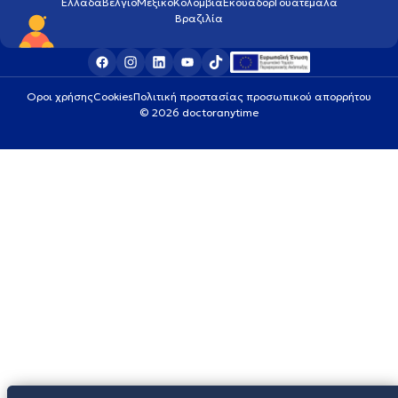
Ελλάδα
Βέλγιο
Μεξικό
Κολομβία
Εκουαδόρ
Γουατεμάλα
Βραζιλία
Οροι χρήσης
Cookies
Πολιτική προστασίας προσωπικού απορρήτου
© 2026 doctoranytime