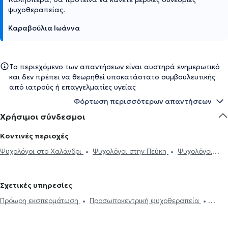
ψυχοθεραπείας.
Καραβούλια Ιωάννα
Το περιεχόμενο των απαντήσεων είναι αυστηρά ενημερωτικό
και δεν πρέπει να θεωρηθεί υποκατάστατο συμβουλευτικής
από ιατρούς ή επαγγελματίες υγείας
Φόρτωση περισσότερων απαντήσεων
Χρήσιμοι σύνδεσμοι
Κοντινές περιοχές
Ψυχολόγοι στο Χαλάνδρι
Ψυχολόγοι στην Πεύκη
Ψυχολόγοι
στην Κηφισιά
Ψυχολόγοι στα Μελίσσια
Ψυχολόγοι στη
Λυκόβρυση
Ψυχολόγοι στα Βριλήσσια
Ψυχολόγοι στο Νέο
Σχετικές υπηρεσίες
Ηράκλειο
Ψυχολόγοι στο Ηράκλειο Κρήτης
Ψυχολόγοι στην
Πρόωρη εκσπερμάτωση
Προσωποκεντρική ψυχοθεραπεία
Αθήνα
Ψυχολόγοι στη Φιλοθέη
Ψυχολόγοι στη Μεταμόρφωση
Συνθετική ψυχοθεραπεία
Τριχοτιλλομανία
Ψυχοδυναμική
Ψυχολόγοι στη Νέα Ερυθραία
Ψυχολόγοι στην Αγία Παρασκευή
ψυχοθεραπεία
Συμβουλευτική εφήβων
Συμβουλευτική γονέων