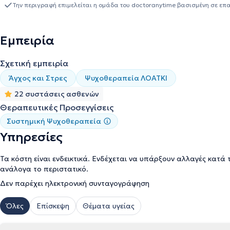
γνωρίσουν βαθύτερα τον εαυτό τους. Τέλος έχει συμμετάσχει σε σ
Την περιγραφή επιμελείται η ομάδα του doctoranytime βασισμένη σε επ
συστηματική επιμόρφωση αποτελεί μέρος της επαγγελματικής της
Εμπειρία
Σχετική εμπειρία
Άγχος και Στρες
Ψυχοθεραπεία ΛΟΑΤΚΙ
22 συστάσεις ασθενών
Θεραπευτικές Προσεγγίσεις
Συστημική Ψυχοθεραπεία
Υπηρεσίες
Τα κόστη είναι ενδεικτικά. Ενδέχεται να υπάρξουν αλλαγές κατά 
ανάλογα το περιστατικό.
Δεν παρέχει ηλεκτρονική συνταγογράφηση
Όλες
Επίσκεψη
Θέματα υγείας