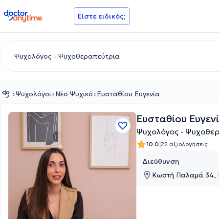
doctoranytime
Είστε ειδικός;
Ψυχολόγοι
Νέο Ψυχικό
Ευσταθίου Ευγενία
Ευσταθίου Ευγεν
Ψυχολόγος - Ψυχοθερ
|
10.0
22 αξιολογήσεις
Διεύθυνση
Κωστή Παλαμά 34, Ν