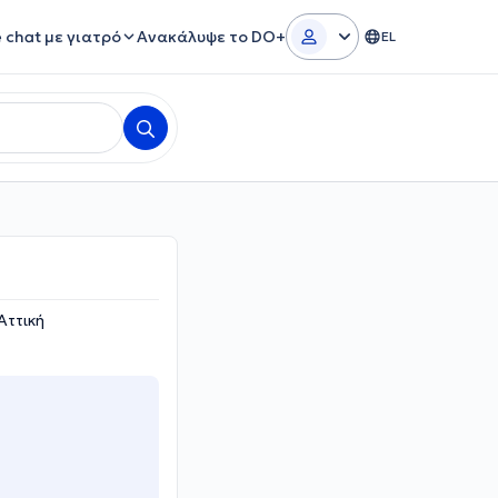
e chat με γιατρό
Ανακάλυψε το DO+
EL
Αττική