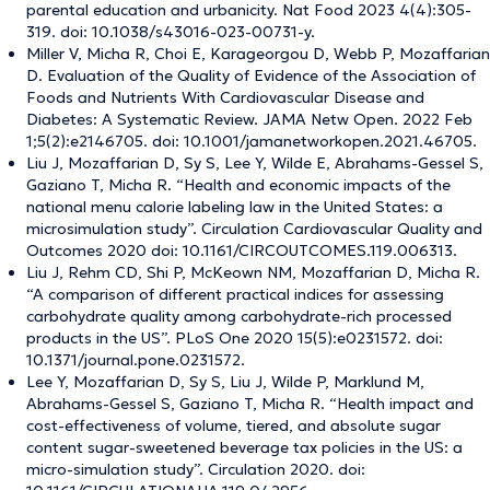
parental education and urbanicity. Nat Food 2023 4(4):305-
319. doi: 10.1038/s43016-023-00731-y.
Miller V, Micha R, Choi E, Karageorgou D, Webb P, Mozaffarian
D. Evaluation of the Quality of Evidence of the Association of
Foods and Nutrients With Cardiovascular Disease and
Diabetes: A Systematic Review. JAMA Netw Open. 2022 Feb
1;5(2):e2146705. doi: 10.1001/jamanetworkopen.2021.46705.
Liu J, Mozaffarian D, Sy S, Lee Y, Wilde E, Abrahams-Gessel S,
Gaziano T, Micha R. “Health and economic impacts of the
national menu calorie labeling law in the United States: a
microsimulation study”. Circulation Cardiovascular Quality and
Outcomes 2020 doi: 10.1161/CIRCOUTCOMES.119.006313.
Liu J, Rehm CD, Shi P, McKeown NM, Mozaffarian D, Micha R.
“A comparison of different practical indices for assessing
carbohydrate quality among carbohydrate-rich processed
products in the US”. PLoS One 2020 15(5):e0231572. doi:
10.1371/journal.pone.0231572.
Lee Y, Mozaffarian D, Sy S, Liu J, Wilde P, Marklund M,
Abrahams-Gessel S, Gaziano T, Micha R. “Health impact and
cost-effectiveness of volume, tiered, and absolute sugar
content sugar-sweetened beverage tax policies in the US: a
micro-simulation study”. Circulation 2020. doi: