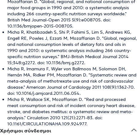
Mozaffarian D. "Global, regional, and national consumption of
major food groups in 1990 and 2010: a systematic analysis
including 266 country-specific nutrition surveys worldwide."
British Med Journal-Open 2015 5(9):e008705. doi:
10.1136/bmjopen-2015-008705.
Micha R, Khatibzadeh S, Shi P, Fahimi S, Lim S, Andrews KG,
Engell RE, Powles J, Ezzati M, Mozaffarian D. "Global, regional,
and national consumption levels of dietary fats and oils in
1990 and 2010: a systematic analysis including 266 country-
specific nutrition surveys." BMJ-British Medical Journal 2014
15;348:g2272. doi: 10.1136/bmj.g2272.
Micha R, Imamura F, Wyler von Ballmoos M, Solomon DH,
Hernán MA, Ridker PM, Mozaffarian D. "Systematic review and
meta-analysis of methotrexate use and risk of cardiovascular
disease." American Journal of Cardiology 2011 108(9):1362-70.
doi: 10.1016/j.amjcard.2011.06.054.
Micha R, Wallace SK, Mozaffarian D. "Red and processed
meat consumption and risk of incident coronary heart disease,
stroke, and diabetes mellitus: a systematic review and meta-
analysis." Circulation 2010 121(21):2271-83. doi:
10.1161/CIRCULATIONAHA.109.924977.
Χρήσιμοι σύνδεσμοι