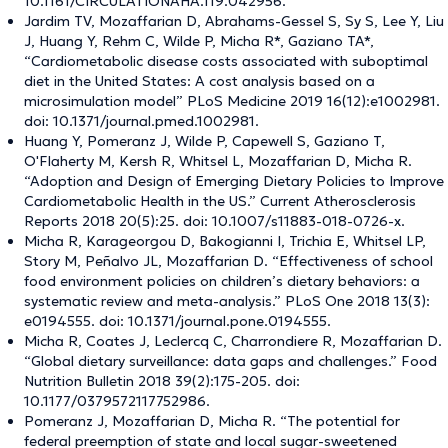
10.1161/CIRCULATIONAHA.119.042956.
Jardim TV, Mozaffarian D, Abrahams-Gessel S, Sy S, Lee Y, Liu
J, Huang Y, Rehm C, Wilde P, Micha R*, Gaziano TA*,
“Cardiometabolic disease costs associated with suboptimal
diet in the United States: A cost analysis based on a
microsimulation model” PLoS Medicine 2019 16(12):e1002981.
doi: 10.1371/journal.pmed.1002981.
Huang Y, Pomeranz J, Wilde P, Capewell S, Gaziano T,
O'Flaherty M, Kersh R, Whitsel L, Mozaffarian D, Micha R.
“Adoption and Design of Emerging Dietary Policies to Improve
Cardiometabolic Health in the US.” Current Atherosclerosis
Reports 2018 20(5):25. doi: 10.1007/s11883-018-0726-x.
Micha R, Karageorgou D, Bakogianni I, Trichia E, Whitsel LP,
Story M, Peñalvo JL, Mozaffarian D. “Effectiveness of school
food environment policies on children’s dietary behaviors: a
systematic review and meta-analysis.” PLoS One 2018 13(3):
e0194555. doi: 10.1371/journal.pone.0194555.
Micha R, Coates J, Leclercq C, Charrondiere R, Mozaffarian D.
“Global dietary surveillance: data gaps and challenges.” Food
Nutrition Bulletin 2018 39(2):175-205. doi:
10.1177/0379572117752986.
Pomeranz J, Mozaffarian D, Micha R. “The potential for
federal preemption of state and local sugar-sweetened