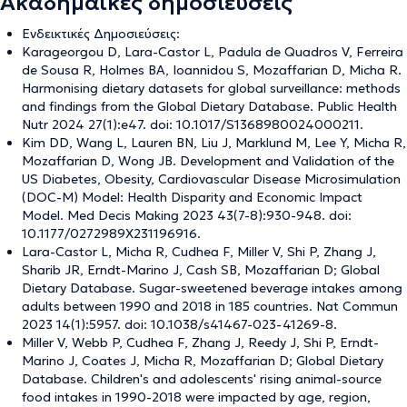
Ακαδημαϊκές δημοσιεύσεις
Ενδεικτικές Δημοσιεύσεις:
Karageorgou D, Lara-Castor L, Padula de Quadros V, Ferreira
de Sousa R, Holmes BA, Ioannidou S, Mozaffarian D, Micha R.
Harmonising dietary datasets for global surveillance: methods
and findings from the Global Dietary Database. Public Health
Nutr 2024 27(1):e47. doi: 10.1017/S1368980024000211.
Kim DD, Wang L, Lauren BN, Liu J, Marklund M, Lee Y, Micha R,
Mozaffarian D, Wong JB. Development and Validation of the
US Diabetes, Obesity, Cardiovascular Disease Microsimulation
(DOC-M) Model: Health Disparity and Economic Impact
Model. Med Decis Making 2023 43(7-8):930-948. doi:
10.1177/0272989X231196916.
Lara-Castor L, Micha R, Cudhea F, Miller V, Shi P, Zhang J,
Sharib JR, Erndt-Marino J, Cash SB, Mozaffarian D; Global
Dietary Database. Sugar-sweetened beverage intakes among
adults between 1990 and 2018 in 185 countries. Nat Commun
2023 14(1):5957. doi: 10.1038/s41467-023-41269-8.
Miller V, Webb P, Cudhea F, Zhang J, Reedy J, Shi P, Erndt-
Marino J, Coates J, Micha R, Mozaffarian D; Global Dietary
Database. Children's and adolescents' rising animal-source
food intakes in 1990-2018 were impacted by age, region,