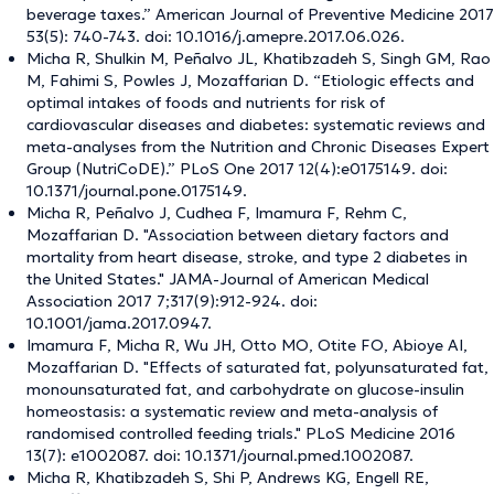
beverage taxes.” American Journal of Preventive Medicine 2017
53(5): 740-743. doi: 10.1016/j.amepre.2017.06.026.
Micha R, Shulkin M, Peñalvo JL, Khatibzadeh S, Singh GM, Rao
M, Fahimi S, Powles J, Mozaffarian D. “Etiologic effects and
optimal intakes of foods and nutrients for risk of
cardiovascular diseases and diabetes: systematic reviews and
meta-analyses from the Nutrition and Chronic Diseases Expert
Group (NutriCoDE).” PLoS One 2017 12(4):e0175149. doi:
10.1371/journal.pone.0175149.
Micha R, Peñalvo J, Cudhea F, Imamura F, Rehm C,
Mozaffarian D. "Association between dietary factors and
mortality from heart disease, stroke, and type 2 diabetes in
the United States." JAMA-Journal of American Medical
Association 2017 7;317(9):912-924. doi:
10.1001/jama.2017.0947.
Imamura F, Micha R, Wu JH, Otto MO, Otite FO, Abioye AI,
Mozaffarian D. "Effects of saturated fat, polyunsaturated fat,
monounsaturated fat, and carbohydrate on glucose-insulin
homeostasis: a systematic review and meta-analysis of
randomised controlled feeding trials." PLoS Medicine 2016
13(7): e1002087. doi: 10.1371/journal.pmed.1002087.
Micha R, Khatibzadeh S, Shi P, Andrews KG, Engell RE,