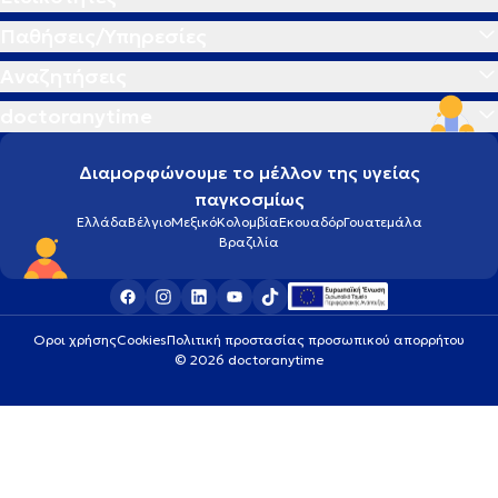
Παθήσεις/Υπηρεσίες
Αναζητήσεις
doctoranytime
Διαμορφώνουμε το μέλλον της υγείας
παγκοσμίως
Ελλάδα
Βέλγιο
Μεξικό
Κολομβία
Εκουαδόρ
Γουατεμάλα
Βραζιλία
Οροι χρήσης
Cookies
Πολιτική προστασίας προσωπικού απορρήτου
© 2026 doctoranytime