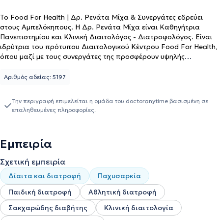
Το Food For Health | Δρ. Ρενάτα Μίχα & Συνεργάτες εδρεύει
στους Αμπελόκηπους. Η Δρ. Ρενάτα Μίχα είναι Καθηγήτρια
Πανεπιστημίου και Κλινική Διαιτολόγος - Διατροφολόγος. Είναι
ιδρύτρια του πρότυπου Διαιτολογικού Κέντρου Food For Health,
όπου μαζί με τους συνεργάτες της προσφέρουν υψηλής
ποιότητας διαιτολογικές υπηρεσίες. Είναι πτυχιούχος του
τμήματος Επιστήμης Διαιτολογίας - Διατροφής του Χαροκοπείου
Αριθμός αδείας: 5197
Πανεπιστημίου Αθηνών και Διδάκτωρ του τμήματος Διαιτολογίας
- Διατροφής του King's College London της Αγγλίας. Εν συνεχεία,
Την περιγραφή επιμελείται η ομάδα του doctoranytime βασισμένη σε
εκπόνησε το μεταδιδακτορικό της και ακολούθως έλαβε θέση
επαληθευμένες πληροφορίες.
Λέκτορα, στη Σχολή Δημόσιας Υγείας του Πανεπιστημίου Harvard,
όπου και παρέμεινε για 7 έτη, προτού μεταβεί στο Πανεπιστήμιο
Tufts. Υπήρξε Διευθύντρια Έργου στην Πανελλαδική Μελέτη
Εμπειρία
Διατροφής και Υγείας και Πρόεδρος του Global Nutrition Report
(GNR). Σήμερα, είναι Αναπληρώτρια Καθηγήτρια Διατροφής του
Σχετική εμπειρία
Ανθρώπου στο Πανεπιστήμιο Θεσσαλίας και Αναπληρώτρια
Καθηγήτρια Διατροφής και Επιδημιολογίας στο Πανεπιστήμιο
Δίαιτα και διατροφή
Παχυσαρκία
Tufts των ΗΠΑ. Το κλινικό και ερευνητικό της έργο επικεντρώνεται
Παιδική διατροφή
Αθλητική διατροφή
στη διερεύνηση της επίδρασης της διατροφής στην υγεία του
ανθρώπου, καθώς και στη διαμόρφωση εθνικής διατροφικής
Σακχαρώδης διαβήτης
Κλινική διαιτολογία
πολιτικής και στρατηγικών παρέμβασης. Έχει λάβει πολυάριθμες