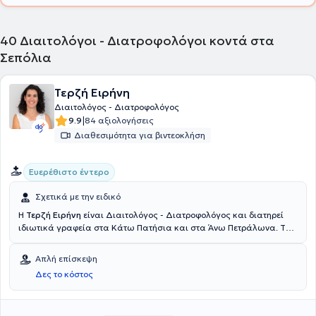
40
Διαιτολόγοι - Διατροφολόγοι κοντά στα
Σεπόλια
Τερζή Ειρήνη
Διαιτολόγος - Διατροφολόγος
|
9.9
84 αξιολογήσεις
Διαθεσιμότητα για βιντεοκλήση
Ευερέθιστο έντερο
Σχετικά με την ειδικό
Η
Τερζή Ειρήνη
είναι Διαιτολόγος - Διατροφολόγος και διατηρεί
ιδιωτικά γραφεία στα Κάτω Πατήσια και στα Άνω Πετράλωνα. Το
2010 αποφοίτησε από το τμήμα Χημείας του Πανεπιστημίου Κρήτης,
ενώ το 2015 συνέχισε τις σπουδές της στο Χαροκόπειο
Απλή επίσκεψη
Πανεπιστήμιο, στο τμήμα Διαιτολογίας - Διατροφής, από το οποίο
Δες το κόστος
αποφοίτησε το 2019. Η πρακτική της άσκηση πραγματοποιήθηκε
στο Γενικό Νοσοκομείο Αθηνών “Λαϊκό”, καθώς και στο
Αντικαρκινικό - Ογκολογικό Νοσοκομείο Αθηνών “Άγιος Σάββας”. Η