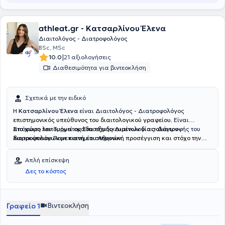
athleat.gr - Κατσαρλίνου Έλενα
Διαιτολόγος - Διατροφολόγος
BSc, MSc
|
10.0
21 αξιολογήσεις
Διαθεσιμότητα για βιντεοκλήση
Σχετικά με την ειδικό
Η
Κατσαρλίνου Έλενα
είναι Διαιτολόγος - Διατροφολόγος
επιστημονικός υπεύθυνος του διαιτολογικού γραφείου.
Είναι
απόφοιτη του Τμήματος Επιστήμης Διαιτολογίας-Διατροφής του
Στο χώρο λειτουργεί ομάδα εξειδικευμένων διαιτολόγων-
Χαροκόπειου Πανεπιστημίου Αθηνών.
διατροφολόγων με κοινή επιστημονική προσέγγιση και στόχο την
εξατομικευμένη διατροφική καθοδήγηση.
Η προσέγγιση της ομάδας
μας είναι βασισμένη σε επιστημονικά δεδομένα και τις ιδιαίτερες
Απλή επίσκεψη
ανάγκες κάθε ατόμου, με στόχο τη βέλτιστη απόδοση, την
Δες το κόστος
αποκατάσταση και την προαγωγή της συνολικής ευεξίας.
Βιντεοκλήση
Γραφείο 1