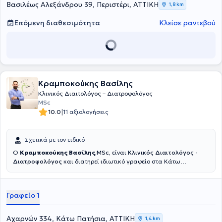
Βασιλέως Αλεξάνδρου 39, Περιστέρι, ΑΤΤΙΚΗ
1,8 km
Επόμενη διαθεσιμότητα
Κλείσε ραντεβού
Κραμποκούκης Βασίλης
Κλινικός Διαιτολόγος – Διατροφολόγος
MSc
|
10.0
11 αξιολογήσεις
Σχετικά με τον ειδικό
O
Κραμποκούκης Βασίλης
,MSc,
είναι
Κλινικός Διαιτολόγος -
Διατροφολόγος
και διατηρεί ιδιωτικό γραφείο στα Κάτω
Πατήσια.Στόχος του είναι η προαγωγή της υγείας και η επίτευξη
μιας ισορροπημένης διατροφής.Παρέχονται εξατομικευμένα
προγράμματα διατροφής, επιστημονικά τεκμηριωμένες συμβουλές
Γραφείο 1
και υποστήριξη για υγιεινή απώλεια βάρους, ειδικές παθήσεις και
βελτίωση της ποιότητας ζωής.
Αχαρνών 334, Κάτω Πατήσια, ΑΤΤΙΚΗ
1,4 km