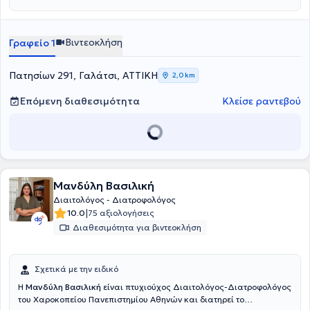
παχυσαρκία, διατροφικές διαταραχές, διατροφική συμβουλευτική,
κλινική διατροφή και άλλα.
Βιντεοκλήση
Γραφείο 1
Πατησίων 291, Γαλάτσι, ΑΤΤΙΚΗ
2,0 km
Επόμενη διαθεσιμότητα
Κλείσε ραντεβού
Μανδύλη Βασιλική
Διαιτολόγος - Διατροφολόγος
|
10.0
75 αξιολογήσεις
Διαθεσιμότητα για βιντεοκλήση
Σχετικά με την ειδικό
Η
Μανδύλη Βασιλική
είναι πτυχιούχος Διαιτολόγος-Διατροφολόγος
του Χαροκοπείου Πανεπιστημίου Αθηνών και διατηρεί το