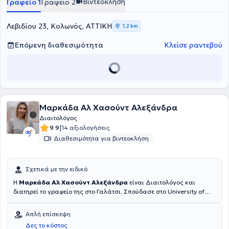
Βιντεοκλήση
Γραφείο 1
Γραφείο 2
Λεβιδίου 23, Κολωνός, ΑΤΤΙΚΗ
1,2 km
Επόμενη διαθεσιμότητα
Κλείσε ραντεβού
Μαρκάδα Αλ Χασούντ Αλεξάνδρα
Διαιτολόγος
|
9.9
14 αξιολογήσεις
Διαθεσιμότητα για βιντεοκλήση
Σχετικά με την ειδικό
Η
Μαρκάδα Αλ Χασούντ Αλεξάνδρα
είναι Διαιτολόγος και
διατηρεί το γραφείο της στο Γαλάτσι. Σπούδασε στο University of
Hertfordshire και έχει εργαστεί ως Διαιτολόγος στο Καρδιολογικό
ιατρείο του Πανεπιστημιακού Γενικού Νοσοκομείου "Αττικόν" και στο
Απλή επίσκεψη
Νοσοκομείο Μεταξά. Έχει πληθώρα εμπειρίας και αναλαμβάνει
Δες το κόστος
θέματα όπως η αντιμετώπιση του σακχαρώδη διαβήτη,