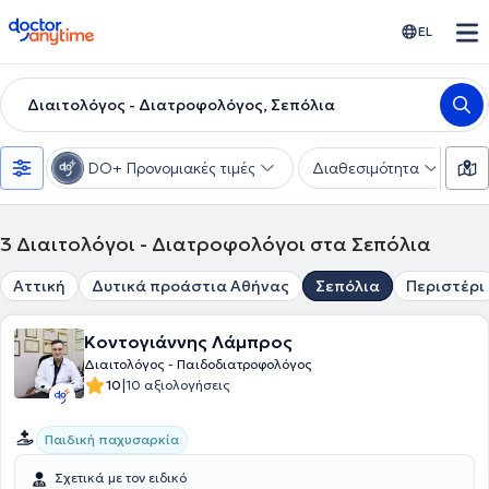
doctoranytime
EL
Διαιτολόγος - Διατροφολόγος, Σεπόλια
DO+ Προνομιακές τιμές
Διαθεσιμότητα
Υ
3
Διαιτολόγοι - Διατροφολόγοι στα Σεπόλια
Αττική
Δυτικά προάστια Αθήνας
Σεπόλια
Περιστέρι
Κοντογιάννης Λάμπρος
Διαιτολόγος - Παιδοδιατροφολόγος
|
10
10 αξιολογήσεις
Παιδική παχυσαρκία
Σχετικά με τον ειδικό