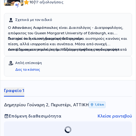
|
10
17 αξιολογήσεις
Σχετικά με τον ειδικό
Ο
Αθανάσιος Λιαρόπουλος
είναι Διαιτολόγος - Διατροφολόγος,
απόφοιτος του Queen Margaret University of Edinburgh, και
διατηρεί το δικό του γραφείο στο Περιστέρι.
Πιστεύει ότι η σωστή διατροφή δεν σημαίνει αυστηρούς κανόνες και
πίεση, αλλά ισορροπία και συνέπεια. Μέσα από συνεχή
εκπαίδευση και σεμινάρια (με ιδιαίτερη έμφαση στη διατροφή κατά
Δεν ψάχνουμε την τελειότητα. Χτίζουμε συνήθειες που κρατάνε!
την εγκυμοσύνη) στόχος του είναι να σε καθοδηγήσει με τρόπο
πρακτικό και εφαρμόσιμο στην καθημερινότητά σου.
Απλή επίσκεψη
Δες το κόστος
Γραφείο 1
Δημητρίου Γούναρη 2, Περιστέρι, ΑΤΤΙΚΗ
1,6 km
Επόμενη διαθεσιμότητα
Κλείσε ραντεβού