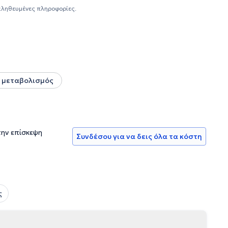
αι σταδιακή απώλεια σωματικού βάρους για τη θεραπεία
αληθευμένες πληροφορίες.
είναι η βελτίωση της διατροφικής συμπεριφοράς παιδιών και
 μεταβολισμός
την επίσκεψη
Συνδέσου για να δεις όλα τα κόστη
ς