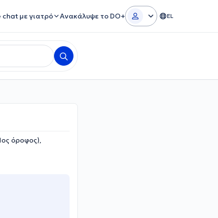
e chat με γιατρό
Ανακάλυψε το DO+
EL
1ος όροφος),