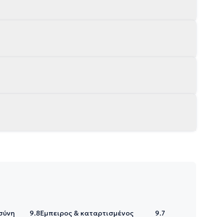
σύνη
9.8
Έμπειρος & καταρτισμένος
9.7