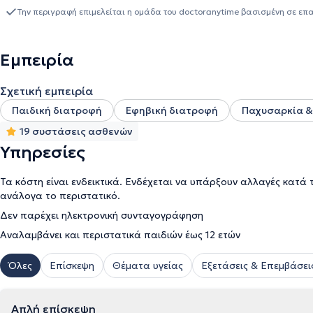
καλύπτουν κάθε ατομικευμένη ανάγκη. Δίνει έμφαση στη σωστή κ
Την περιγραφή επιμελείται η ομάδα του doctoranytime βασισμένη σε επ
της παχυσαρκίας σε άνδρες, γυναίκες και παιδιά και στόχος της 
εφήβων.
Εμπειρία
Σχετική εμπειρία
Παιδική διατροφή
Εφηβική διατροφή
Παχυσαρκία &
19 συστάσεις ασθενών
Υπηρεσίες
Τα κόστη είναι ενδεικτικά. Ενδέχεται να υπάρξουν αλλαγές κατά 
ανάλογα το περιστατικό.
Δεν παρέχει ηλεκτρονική συνταγογράφηση
Αναλαμβάνει και περιστατικά παιδιών έως 12 ετών
Όλες
Επίσκεψη
Θέματα υγείας
Εξετάσεις & Επεμβάσει
Απλή επίσκεψη