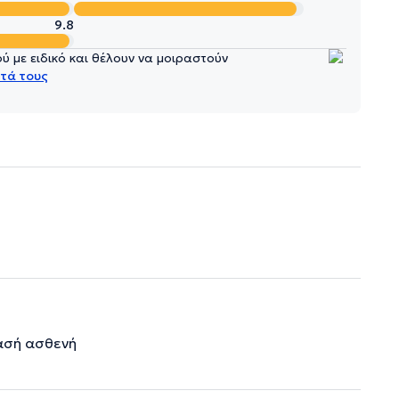
9.8
 με ειδικό και θέλουν να μοιραστούν
τά τους
τασή ασθενή