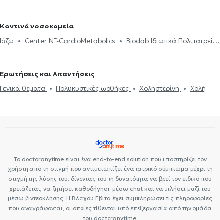
Δίαιτα και διατροφή
Διαβήτης
Χοληστερίνη
Χολή
Vegan διατροφή
Ευερέθιστο έντερο
Καρκίνος και διατροφή
Διατροφολόγοι στη Νέα Φιλαδέλφεια
Διαιτολόγοι -
Πολυκυστικές ωοθήκες
Αναιμία
Νεφρική ανεπάρκεια
Παχυσαρκία
Πολυκυστικές ωοθήκες
Διατροφολόγοι στο Πεδίον του Άρεως
Διαιτολόγοι -
Κοντινά νοσοκομεία
Χολή
Χοληστερίνη
Διατροφολόγοι στα Εξάρχεια
Διαιτολόγοι - Διατροφολόγοι στον
Ιάζω
Center NT-CardioMetabolics
Bioclab Ιδιωτικά Πολυιατρεία
Κορυδαλλό
Διαιτολόγοι - Διατροφολόγοι στο Κολωνάκι
Premedicare health clinic
Premedicare Health Clinic
Διαιτολόγοι - Διατροφολόγοι στον Περισσό
Διαιτολόγοι -
Ερωτήσεις και Απαντήσεις
Διατροφολόγοι στον Άγιο Δημήτριο
Διαιτολόγοι - Διατροφολόγοι
στο Σύνταγμα
Γενικά θέματα
Πολυκυστικές ωοθήκες
Χοληστερίνη
Χολή
Το doctoranytime είναι ένα end-to-end solution που υποστηρίζει τον
χρήστη από τη στιγμή που αντιμετωπίζει ένα ιατρικό σύμπτωμα μέχρι τη
στιγμή της λύσης του, δίνοντας του τη δυνατότητα να βρεί τον ειδικό που
χρειάζεται, να ζητήσει καθοδήγηση μέσω chat και να μιλήσει μαζί του
μέσω βιντεοκλήσης. Η Βλαχου Εβιτα έχει συμπληρώσει τις πληροφορίες
που αναγράφονται, οι οποίες τίθενται υπό επεξεργασία από την ομάδα
του doctoranytime.