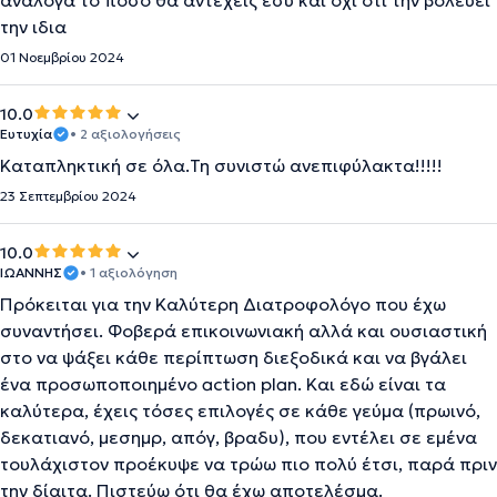
ανάλογα το πόσο θα αντέχεις εσυ και όχι ότι την βολεύει
την ιδια
01 Νοεμβρίου 2024
10.0
Ευτυχία
• 2 αξιολογήσεις
Καταπληκτική σε όλα.Τη συνιστώ ανεπιφύλακτα!!!!!
23 Σεπτεμβρίου 2024
10.0
ΙΩΑΝΝΗΣ
• 1 αξιολόγηση
Πρόκειται για την Καλύτερη Διατροφολόγο που έχω
συναντήσει. Φοβερά επικοινωνιακή αλλά και ουσιαστική
στο να ψάξει κάθε περίπτωση διεξοδικά και να βγάλει
ένα προσωποποιημένο action plan. Και εδώ είναι τα
καλύτερα, έχεις τόσες επιλογές σε κάθε γεύμα (πρωινό,
δεκατιανό, μεσημρ, απόγ, βραδυ), που εντέλει σε εμένα
τουλάχιστον προέκυψε να τρώω πιο πολύ έτσι, παρά πριν
την δίαιτα. Πιστεύω ότι θα έχω αποτελέσμα.