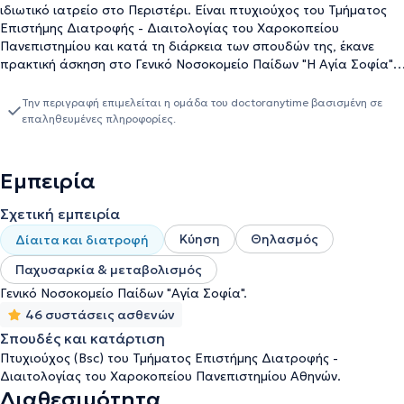
ιδιωτικό ιατρείο στο Περιστέρι. Είναι πτυχιούχος του Τμήματος
Επιστήμης Διατροφής - Διαιτολογίας του Χαροκοπείου
Πανεπιστημίου και κατά τη διάρκεια των σπουδών της, έκανε
πρακτική άσκηση στο Γενικό Νοσοκομείο Παίδων "Η Αγία Σοφία".
Έχει πραγματοποιήσει εκστρατείες ενημέρωσης, αλλά και ομιλίες,
τόσο για τη διατροφή στην τρίτη ηλικία σε όλα τα ΚΕΦΙ του
Την περιγραφή επιμελείται η ομάδα του doctoranytime βασισμένη σε
Δήμου Περιστερίου, όσο και για τη διατροφή στη βρεφική,
επαληθευμένες πληροφορίες.
παιδική και εφηβική ηλικία με ποικίλες παρουσιάσεις,
διαδραστικές ομιλίες σε ιδιωτικούς και δημόσιους παιδικούς
σταθμούς και σε σχολεία της Δυτικής Αττικής. Αντιμετωπίζει
Εμπειρία
καθημερινά περιστατικά παχυσαρκίας, εγκυμοσύνης, γαλουχίας,
παιδικής και εφηβικής διατροφής, νεφροπάθειας,
Σχετική εμπειρία
γαστρεντερολογικών διαταραχών, διαβήτη, παχυσαρκίας,
Κύηση
Θηλασμός
Δίαιτα και διατροφή
δυσλιπιδαιμιών και καρδιολογικών νόσων, ενώ στόχος της δεν
είναι μόνο η απώλεια σωματικού βάρους, αλλά η απόκτηση ενός
Παχυσαρκία & μεταβολισμός
υγιούς βάρους με μακροχρόνια διατήρηση του αποτελέσματος
Γενικό Νοσοκομείο Παίδων "Αγία Σοφία".
και με ταυτόχρονα πολλαπλά οφέλη για τον οργανισμό, με
46 συστάσεις ασθενών
απώτερο σκοπό την καλή υγεία. Με στόχο τη γνώση και τη διαρκή
ενημέρωση, λαμβάνει μέρος σε πανευρωπαϊκά αλλά και
Σπουδές και κατάρτιση
πανελλήνια συνέδρια και ημερίδες, που αφορούν το αντικείμενό
Πτυχιούχος (Bsc) του Τμήματος Επιστήμης Διατροφής -
της.
Διαιτολογίας του Χαροκοπείου Πανεπιστημίου Αθηνών.
Διαθεσιμότητα