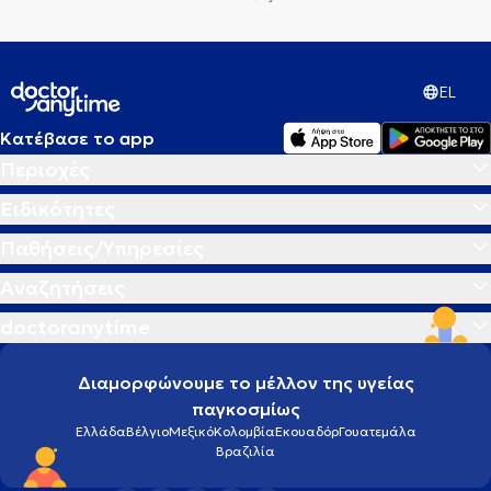
EL
Κατέβασε το app
Περιοχές
Ειδικότητες
Παθήσεις/Υπηρεσίες
Αναζητήσεις
doctoranytime
Διαμορφώνουμε το μέλλον της υγείας
παγκοσμίως
Ελλάδα
Βέλγιο
Μεξικό
Κολομβία
Εκουαδόρ
Γουατεμάλα
Βραζιλία