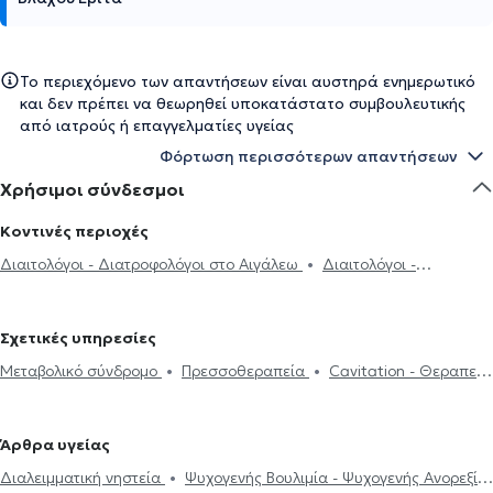
Το περιεχόμενο των απαντήσεων είναι αυστηρά ενημερωτικό
και δεν πρέπει να θεωρηθεί υποκατάστατο συμβουλευτικής
από ιατρούς ή επαγγελματίες υγείας
Φόρτωση περισσότερων απαντήσεων
Χρήσιμοι σύνδεσμοι
Κοντινές περιοχές
Διαιτολόγοι - Διατροφολόγοι στο Αιγάλεω
Διαιτολόγοι -
Διατροφολόγοι στα Σεπόλια
Διαιτολόγοι - Διατροφολόγοι στο
Ίλιον
Διαιτολόγοι - Διατροφολόγοι στον Κολωνό
Διαιτολόγοι -
Σχετικές υπηρεσίες
Διατροφολόγοι στα Κάτω Πατήσια
Διαιτολόγοι - Διατροφολόγοι
Μεταβολικό σύνδρομο
Πρεσσοθεραπεία
Cavitation - Θεραπεία
στην Πετρούπολη
Διαιτολόγοι - Διατροφολόγοι στο Γαλάτσι
για Κυτταρίτιδα
Διαλειμματική νηστεία
Διατροφή για
Διαιτολόγοι - Διατροφολόγοι στα Πατήσια
Διαιτολόγοι -
χοληστερίνη
Πρόγραμμα διατροφής
Ψυχογενής Βουλιμία -
Διατροφολόγοι στην Αγία Βαρβάρα
Διαιτολόγοι - Διατροφολόγοι
Άρθρα υγείας
Ψυχογενής Ανορεξία
Απώλεια βάρους
Δίαιτα και διατροφή
στην Αθήνα
Διαιτολόγοι - Διατροφολόγοι στα Πετράλωνα
Διαλειμματική νηστεία
Ψυχογενής Βουλιμία - Ψυχογενής Ανορεξία
Διατροφή για παιδιά
Αθλητική διατροφή
Online δίαιτα
Διαιτολόγοι - Διατροφολόγοι στην Κυψέλη
Διαιτολόγοι -