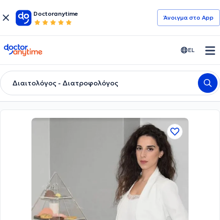
Doctoranytime
Άνοιγμα στο App
doctoranytime
EL
Διαιτολόγος - Διατροφολόγος