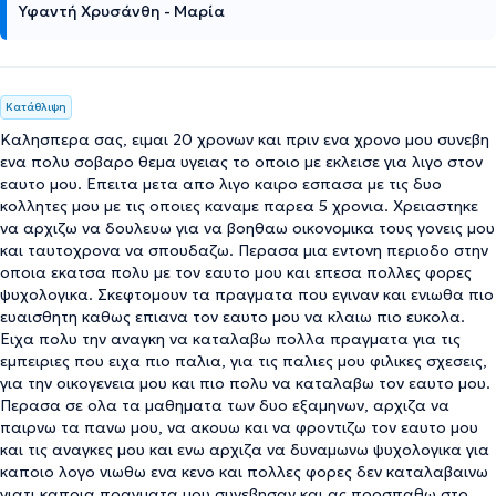
Υφαντή Χρυσάνθη - Μαρία
Κατάθλιψη
Καλησπερα σας, ειμαι 20 χρονων και πριν ενα χρονο μου συνεβη
ενα πολυ σοβαρο θεμα υγειας το οποιο με εκλεισε για λιγο στον
εαυτο μου. Επειτα μετα απο λιγο καιρο εσπασα με τις δυο
κολλητες μου με τις οποιες καναμε παρεα 5 χρονια. Χρειαστηκε
να αρχιζω να δουλευω για να βοηθαω οικονομικα τους γονεις μου
και ταυτοχρονα να σπουδαζω. Περασα μια εντονη περιοδο στην
οποια εκατσα πολυ με τον εαυτο μου και επεσα πολλες φορες
ψυχολογικα. Σκεφτομουν τα πραγματα που εγιναν και ενιωθα πιο
ευαισθητη καθως επιανα τον εαυτο μου να κλαιω πιο ευκολα.
Ειχα πολυ την αναγκη να καταλαβω πολλα πραγματα για τις
εμπειριες που ειχα πιο παλια, για τις παλιες μου φιλικες σχεσεις,
για την οικογενεια μου και πιο πολυ να καταλαβω τον εαυτο μου.
Περασα σε ολα τα μαθηματα των δυο εξαμηνων, αρχιζα να
παιρνω τα πανω μου, να ακουω και να φροντιζω τον εαυτο μου
και τις αναγκες μου και ενω αρχιζα να δυναμωνω ψυχολογικα για
καποιο λογο νιωθω ενα κενο και πολλες φορες δεν καταλαβαινω
γιατι καποια πραγματα μου συνεβησαν και ας προσπαθω στο