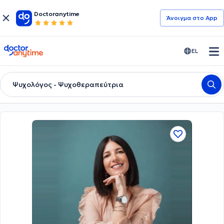
Doctoranytime
Άνοιγμα στο App
doctoranytime
EL
Ψυχολόγος - Ψυχοθεραπεύτρια