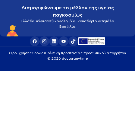
Διαμορφώνουμε το μέλλον της υγείας
παγκοσμίως
Ελλάδα
Βέλγιο
Μεξικό
Κολομβία
Εκουαδόρ
Γουατεμάλα
Βραζιλία
Οροι χρήσης
Cookies
Πολιτική προστασίας προσωπικού απορρήτου
© 2026 doctoranytime