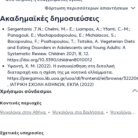
Φόρτωση περισσότερων απαντήσεων
Ακαδημαϊκές δημοσιεύσεις
Sergentanis ,T.N.; Chelmi, M.- E.; Liampas, A.; Yfanti, C.-M.;
Panagouli, E.; Vlachapadopoulou, E.; Michalacos, S.;
Bacopoulou, F.; Psaltopoulou, T.; Tsitsika, A. Vegeterian Diets
and Eating Disorders in Adolescents and Young Adults: Α
Systematic Review. Children 2021, 8, 12.
https://doi.org/10.3390/children8010012
Υφαντή, Χ. Μ. (2022). Η ενσυναίσθηση στη διπολική
διαταραχή και η σχέση της με νοητικά ελλείμματα.
https://pergamos.lib.uoa.gr/uoa/dl/frontend/el/browse/32220
, ΙΑΤΡΙΚΗ ΣΧΟΛΗ ΑΘΗΝΩΝ, ΕΚΠΑ (2022)
Χρήσιμοι σύνδεσμοι
Κοντινές περιοχές
Ψυχολόγοι στην Αθήνα
Ψυχολόγοι στα Βριλήσσια
Ψυχολόγοι
στην Αγία Παρασκευή
Ψυχολόγοι στον Γέρακα
Ψυχολόγοι στο
Μαρούσι
Ψυχολόγοι στα Μελίσσια
Ψυχολόγοι στον Χολαργό
Σχετικές υπηρεσίες
Ψυχολόγοι στη Φιλοθέη
Ψυχολόγοι στην Πεύκη
Ψυχολόγοι στο