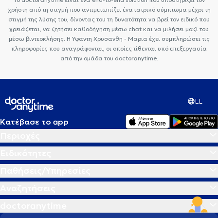
χρήστη από τη στιγμή που αντιμετωπίζει ένα ιατρικό σύμπτωμα μέχρι τη
στιγμή της λύσης του, δίνοντας του τη δυνατότητα να βρεί τον ειδικό που
χρειάζεται, να ζητήσει καθοδήγηση μέσω chat και να μιλήσει μαζί του
μέσω βιντεοκλήσης. Η Υφαντη Χρυσανθη - Μαρια έχει συμπληρώσει τις
πληροφορίες που αναγράφονται, οι οποίες τίθενται υπό επεξεργασία
από την ομάδα του doctoranytime.
EL
Κατέβασε το app
Περιοχές
Ειδικότητες
Παθήσεις/Υπηρεσίες
Αναζητήσεις
doctoranytime