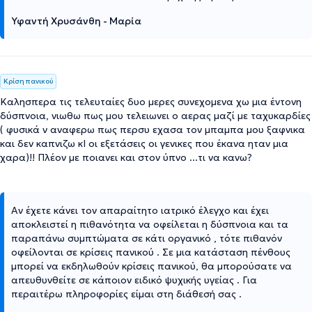
Υφαντή Χρυσάνθη - Μαρία
Κρίση πανικού
Καλησπερα τις τελευταίες δυο μερες συνεχομενα χω μια έντονη
δύσπνοια, νιωθω πως μου τελειωνει ο αερας μαζί με ταχυκαρδίες
( φυσικά ν αναφερω πως περσυ εχασα τον μπαμπα μου ξαφνικα
και δεν καπνιζω κΙ οι εξετάσεις οι γενικες που έκανα ηταν μια
χαρα)!! Πλέον με ποιανει και στον ύπνο ...τι να κανω?
Αν έχετε κάνει τον απαραίτητο ιατρικό έλεγχο και έχει
αποκλειστεί η πιθανότητα να οφείλεται η δύσπνοια και τα
παραπάνω συμπτώματα σε κάτι οργανικό , τότε πιθανόν
οφείλονται σε κρίσεις πανικού . Σε μια κατάσταση πένθους
μπορεί να εκδηλωθούν κρίσεις πανικού, θα μπορούσατε να
απευθυνθείτε σε κάποιον ειδικό ψυχικής υγείας . Για
περαιτέρω πληροφορίες είμαι στη διάθεσή σας .