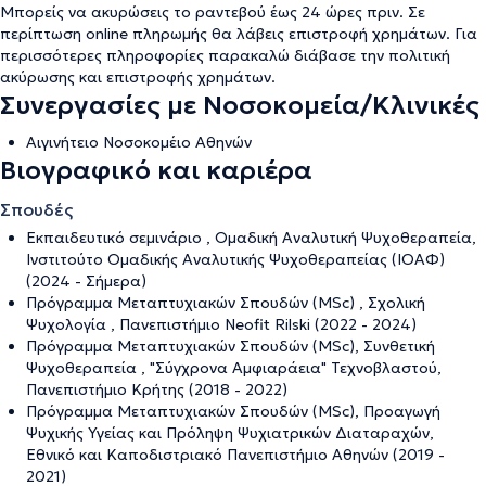
Μπορείς να ακυρώσεις το ραντεβού έως 24 ώρες πριν. Σε
περίπτωση online πληρωμής θα λάβεις επιστροφή χρημάτων. Για
περισσότερες πληροφορίες παρακαλώ διάβασε την
πολιτική
ακύρωσης και επιστροφής χρημάτων
.
Συνεργασίες με Νοσοκομεία/Κλινικές
Αιγινήτειο Νοσοκομέιο Αθηνών
Βιογραφικό και καριέρα
Σπουδές
Εκπαιδευτικό σεμινάριο , Ομαδική Αναλυτική Ψυχοθεραπεία,
Ινστιτούτο Ομαδικής Αναλυτικής Ψυχοθεραπείας (ΙΟΑΦ)
(2024 - Σήμερα)
Πρόγραμμα Μεταπτυχιακών Σπουδών (ΜSc) , Σχολική
Ψυχολογία , Πανεπιστήμιο Neofit Rilski (2022 - 2024)
Πρόγραμμα Μεταπτυχιακών Σπουδών (ΜSc), Συνθετική
Ψυχοθεραπεία , "Σύγχρονα Αμφιαράεια" Τεχνοβλαστού,
Πανεπιστήμιο Κρήτης (2018 - 2022)
Πρόγραμμα Μεταπτυχιακών Σπουδών (MSc), Προαγωγή
Ψυχικής Υγείας και Πρόληψη Ψυχιατρικών Διαταραχών,
Εθνικό και Καποδιστριακό Πανεπιστήμιο Αθηνών (2019 -
2021)