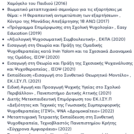
Χαμόγελο του Παιδιού (2016)
Βιωματικό μεταπτυχιακό σεμινάριο για τις εξαρτήσεις με
θέμα: « Η θεραπευτική αντιμετώπιση των εξαρτήσεων» ,
Κέντρο της Μονάδας Απεξάρτησης 18 ΑΝΩ (2017)
«Πρόγραμμα Επιμόρφωσης στη Σχολική Ψυχολογία» , Easy
Education (2019)
«Αξιολογική Ψυχοσωματική Συμβουλευτική» , ΕΚΠΑ (2020)
Εισαγωγή στη Θεωρία και Πράξη της Ομαδικής
Ψυχοθεραπείας κατά Ιrvin Yalom και τα Σχεσιακά Δυαναμικά
της Ομάδος, ΙΣΟΨ (2020)
Εισαγωγή στη Θεωρία και Πράξη της Σχεσιακής Ψυχανάλυσης
και Ψυχοθεραπείας , ΙΣΟΨ (2021)
Εκπαίδευση «Εισαγωγή στο Συνθετικό Θεωρητικό Μοντέλο» ,
ΕΚ.Ι.ΣΥ.Π. (2021)
Ειδική Αγωγή και Προαγωγή Ψυχικής Υγείας στο Σχολικό
Περιβάλλον» , Πανεπιστήμιο Δυτικής Αττικής (2021)
Διετής Μετεκπαιδευτική Επιμόρφωση του ΕΚ.Ι.ΣΥ.Π
«Δεξιότητες κσι Τεχνικές της Γνωσιακής Συμπεριφορικής
Ψυχοθεραπείας (ΓΣΨ)», ΨΝΑ «Δρομοκαΐτειο» (2022)
Μεταπτυχιακή Τετραετής Εκπαίδευση στη Συνθετική
Ψυχοθεραπεία, Τεχνοβλαστός Πανεπιστημίου Κρήτης
«Σύγχρονα Αμφιαράεια» (2022)