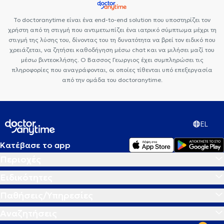
Το doctoranytime είναι ένα end-to-end solution που υποστηρίζει τον
χρήστη από τη στιγμή που αντιμετωπίζει ένα ιατρικό σύμπτωμα μέχρι τη
στιγμή της λύσης του, δίνοντας του τη δυνατότητα να βρεί τον ειδικό που
χρειάζεται, να ζητήσει καθοδήγηση μέσω chat και να μιλήσει μαζί του
μέσω βιντεοκλήσης. Ο Βασσος Γεωργιος έχει συμπληρώσει τις
πληροφορίες που αναγράφονται, οι οποίες τίθενται υπό επεξεργασία
από την ομάδα του doctoranytime.
EL
Κατέβασε το app
Περιοχές
Ειδικότητες
Παθήσεις/Υπηρεσίες
Αναζητήσεις