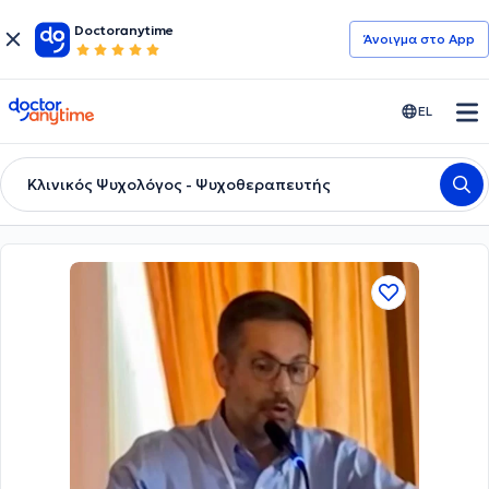
Doctoranytime
Άνοιγμα στο App
doctoranytime
EL
Κλινικός Ψυχολόγος - Ψυχοθεραπευτής