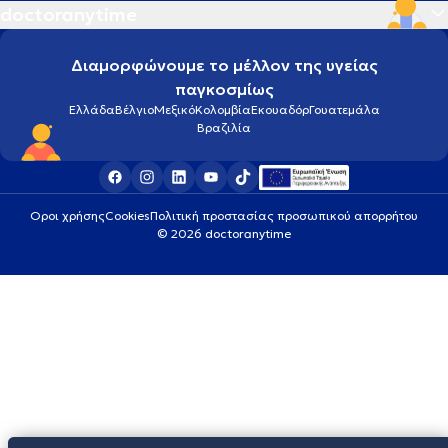
doctoranytime
Διαμορφώνουμε το μέλλον της υγείας
παγκοσμίως
Ελλάδα
Βέλγιο
Μεξικό
Κολομβία
Εκουαδόρ
Γουατεμάλα
Βραζιλία
Οροι χρήσης
Cookies
Πολιτική προστασίας προσωπικού απορρήτου
© 2026 doctoranytime