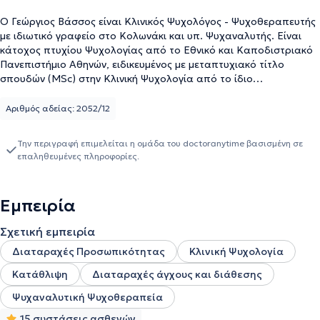
O Γεώργιος Βάσσος είναι Κλινικός Ψυχολόγος - Ψυχοθεραπευτής
με ιδιωτικό γραφείο στο Κολωνάκι και υπ. Ψυχαναλυτής. Είναι
κάτοχος πτυχίου Ψυχολογίας από το Εθνικό και Καποδιστριακό
Πανεπιστήμιο Αθηνών, ειδικευμένος με μεταπτυχιακό τίτλο
σπουδών (MSc) στην Κλινική Ψυχολογία από το ίδιο
Πανεπιστήμιο. Έχει επιπροσθέτως εκπαιδευτεί σε προγράμματα
που αφορούν την κλινική παρέμβαση στην ψυχική υγεία, την
Αριθμός αδείας: 2052/12
ψυχανάλυση και την ψυχαναλυτική ψυχοθεραπεία στην Αθήνα
και τη Θεσσαλονίκη, όπως επίσης σε εκπαιδευτικά προγράμματα
Την περιγραφή επιμελείται η ομάδα του doctoranytime βασισμένη σε
σχετικά με την ψυχοπαθολογία και την ψυχοδιαγνωστική
επαληθευμένες πληροφορίες.
αξιολόγηση προσωπικότητας, ψυχικών και νοητικών λειτουργιών
ενηλίκων και ανηλίκων των τμημάτων Ιατρικής και Ψυχολογίας του
Πανεπιστημίου Αθηνών. Διαθέτει πιστοποιημένη επιμόρφωση στη
Εμπειρία
χρήση διάφορων ψυχομετρικών εργαλείων και έχει πλούσια
κλινική εμπειρία αναφορικά με δυσκολίες διαχείρισης σχέσεων
Σχετική εμπειρία
και συναισθήματος, καταθλιπτικές διαταραχές, ζητήματα που
σχετίζονται με την προσωπικότητα, άγχος κ.α. σε δημόσιες και
Διαταραχές Προσωπικότητας
Κλινική Ψυχολογία
ιδιωτικές δομές. Είναι Επιστημονικός Υπεύθυνος της Κινητής
Κατάθλιψη
Διαταραχές άγχους και διάθεσης
Μονάδας Βορειοανατολικών Κυκλάδων της Ε.Π.Α.Ψ.Υ., μέλος του
Πανελλήνιου Δικτύου Κινητών Μονάδων, ενώ στο παρελθόν έχει
Ψυχαναλυτική Ψυχοθεραπεία
εργαστεί σε διάφορες δημόσιες αλλά και ιδιωτικές δομές ψυχικής
15 συστάσεις ασθενών