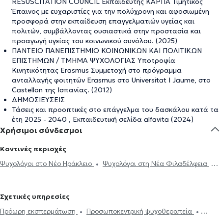
RESUSCITATION COUNCIL Εκπαιδευτής ΚΑΡΠΑ Τιμητικός
Έπαινος με ευχαριστίες για την πολύχρονη και αφοσιωμένη
προσφορά στην εκπαίδευση επαγγελματιών υγείας και
πολιτών, συμβάλλοντας ουσιαστικά στην προστασία και
προαγωγή υγείας του κοινωνικού συνόλου. (2025)
ΠΑΝΤΕΙΟ ΠΑΝΕΠΙΣΤΗΜΙΟ ΚΟΙΝΩΝΙΚΩΝ ΚΑΙ ΠΟΛΙΤΙΚΩΝ
ΕΠΙΣΤΗΜΩΝ / ΤΜΗΜΑ ΨΥΧΟΛΟΓΙΑΣ Υποτροφία
Κινητικότητας Erasmus Συμμετοχή στο πρόγραμμα
ανταλλαγής φοιτητών Erasmus στο Universitat I Jaume, στο
Castellon της Ισπανίας. (2012)
ΔΗΜΟΣΙΕΥΣΕΙΣ
Τάσεις και προοπτικές στο επάγγελμα του δασκάλου κατά τα
έτη 2025 - 2040 , Εκπαιδευτική σελίδα alfavita (2024)
Χρήσιμοι σύνδεσμοι
Κοντινές περιοχές
Ψυχολόγοι στο Νέο Ηράκλειο
Ψυχολόγοι στη Νέα Φιλαδέλφεια
Ψυχολόγοι στον Περισσό
Ψυχολόγοι στη Μεταμόρφωση
Ψυχολόγοι στο Γαλάτσι
Ψυχολόγοι στο Ηράκλειο Κρήτης
Σχετικές υπηρεσίες
Ψυχολόγοι στη Νέα Χαλκηδόνα
Ψυχολόγοι στη Φιλοθέη
Πρόωρη εκσπερμάτωση
Προσωποκεντρική ψυχοθεραπεία
Ψυχολόγοι στα Άνω Πατήσια
Ψυχολόγοι στην Πεύκη
Ψυχολόγοι