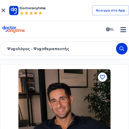
Doctoranytime
Άνοιγμα στο App
doctoranytime
EL
Ψυχολόγος - Ψυχοθεραπευτής