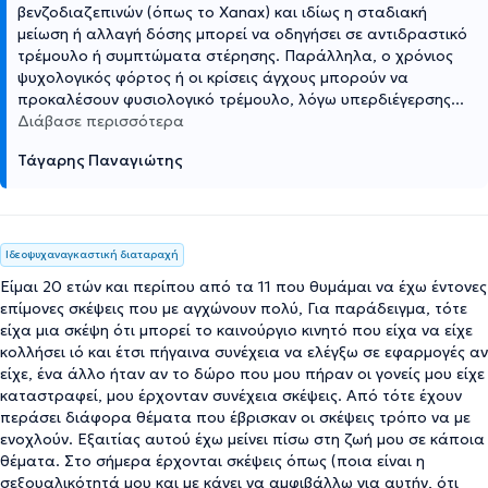
βενζοδιαζεπινών (όπως το Xanax) και ιδίως η σταδιακή
μείωση ή αλλαγή δόσης μπορεί να οδηγήσει σε αντιδραστικό
τρέμουλο ή συμπτώματα στέρησης. Παράλληλα, ο χρόνιος
ψυχολογικός φόρτος ή οι κρίσεις άγχους μπορούν να
προκαλέσουν φυσιολογικό τρέμουλο, λόγω υπερδιέγερσης
...
Διάβασε περισσότερα
Τάγαρης Παναγιώτης
Ιδεοψυχαναγκαστική διαταραχή
Είμαι 20 ετών και περίπου από τα 11 που θυμάμαι να έχω έντονες
επίμονες σκέψεις που με αγχώνουν πολύ, Για παράδειγμα, τότε
είχα μια σκέψη ότι μπορεί το καινούργιο κινητό που είχα να είχε
κολλήσει ιό και έτσι πήγαινα συνέχεια να ελέγξω σε εφαρμογές αν
είχε, ένα άλλο ήταν αν το δώρο που μου πήραν οι γονείς μου είχε
καταστραφεί, μου έρχονταν συνέχεια σκέψεις. Από τότε έχουν
περάσει διάφορα θέματα που έβρισκαν οι σκέψεις τρόπο να με
ενοχλούν. Εξαιτίας αυτού έχω μείνει πίσω στη ζωή μου σε κάποια
θέματα. Στο σήμερα έρχονται σκέψεις όπως (ποια είναι η
σεξουαλικότητά μου και με κάνει να αμφιβάλλω για αυτήν, ότι