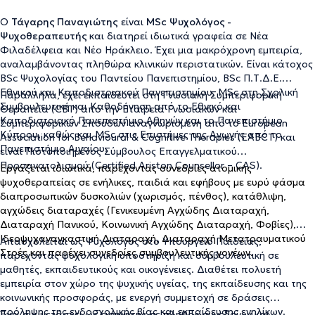
Ο
Τάγαρης Παναγιώτης
είναι
MSc
Ψυχολόγος -
Ψυχοθεραπευτής
και διατηρεί ιδιωτικά γραφεία σε Νέα
Φιλαδέλφεια και Νέο Ηράκλειο. Έχει μια μακρόχρονη εμπειρία,
αναλαμβάνοντας πληθώρα κλινικών περιστατικών. Είναι κάτοχος
BSc Ψυχολογίας του Παντείου Πανεπιστημίου, BSc Π.Τ.Δ.Ε.
Εθνικού και Καποδιστριακού Πανεπιστημίου, MSc στη Σχολική
Παράλληλα, έχει εκπαιδευτεί στη Γνωσιακή Συμπεριφορική
Συμβουλευτική και Καθοδήγηση από το Εθνικό και
Θεραπεία (CBT) από την Εταιρεία Γνωσιακών και
Καποδιστριακό Πανεπιστήμιο Αθηνών και το Πανεπιστήμιο
Συμπεριφορικών Σπουδών αναγνωρισμένη από το European
Κύπρου, καθώς και MSc στις Επιστήμες της Αγωγής από το
Association for Behavioural & Cognitive Therapies (EABCT) και
Πανεπιστήμιο Αιγαίου.
είναι Πιστοποιημένος Σύμβουλος Επαγγελματικού
Προσανατολισμού (Certified Ariston Counsellor – CAS).
Εργάζεται ιδιωτικά, παρέχοντας συνεδρίες ατομικής
ψυχοθεραπείας σε ενήλικες, παιδιά και εφήβους με ευρύ φάσμα
διαπροσωπικών δυσκολιών (χωρισμός, πένθος), κατάθλιψη,
αγχώδεις διαταραχές (Γενικευμένη Αγχώδης Διαταραχή,
Διαταραχή Πανικού, Κοινωνική Αγχώδης Διαταραχή, Φοβίες),
Ιδεοψυχαναγκαστική Διαταραχή, Διαταραχή Μετατραυματικού
Απασχολείται ως Ψυχολόγος στο Υπουργείο Παιδείας,
Στρές και παρέχει συνεδρίες συμβουλευτικής γονέων.
παρέχοντας ψυχολογική υποστήριξη και συμβουλευτική σε
μαθητές, εκπαιδευτικούς και οικογένειες. Διαθέτει πολυετή
εμπειρία στον χώρο της ψυχικής υγείας, της εκπαίδευσης και της
κοινωνικής προσφοράς, με ενεργή συμμετοχή σε δράσεις
πρόληψης της ενδοσχολικής βίας και εκπαίδευσης ενηλίκων.
Έχει συμμετάσχει ως εισηγητής σε πλήθος συνεδρίων και