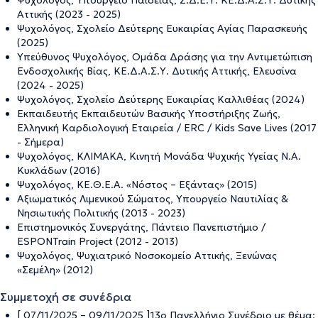
Ψυχολόγος, Υπουργείο Παιδείας, Σ.Δ.Ε.Υ. ΚΕ.Δ.Α.Σ.Υ. Δυτικής
Αττικής (2023 - 2025)
Ψυχολόγος, Σχολείο Δεύτερης Ευκαιρίας Αγίας Παρασκευής
(2025)
Υπεύθυνος Ψυχολόγος, Ομάδα Δράσης για την Αντιμετώπιση
Ενδοσχολικής Βίας, ΚΕ.Δ.Α.Σ.Υ. Δυτικής Αττικής, Ελευσίνα
(2024 - 2025)
Ψυχολόγος, Σχολείο Δεύτερης Ευκαιρίας Καλλιθέας (2024)
Εκπαιδευτής Εκπαιδευτών Βασικής Υποστήριξης Ζωής,
Ελληνική Καρδιολογική Εταιρεία / ERC / Kids Save Lives (2017
- Σήμερα)
Ψυχολόγος, ΚΛΙΜΑΚΑ, Κινητή Μονάδα Ψυχικής Υγείας Ν.Α.
Κυκλάδων (2016)
Ψυχολόγος, ΚΕ.Θ.Ε.Α. «Νόστος – Εξάντας» (2015)
Αξιωματικός Λιμενικού Σώματος, Υπουργείο Ναυτιλίας &
Νησιωτικής Πολιτικής (2013 - 2023)
Επιστημονικός Συνεργάτης, Πάντειο Πανεπιστήμιο /
ESPONTrain Project (2012 - 2013)
Ψυχολόγος, Ψυχιατρικό Νοσοκομείο Αττικής, Ξενώνας
«Σεμέλη» (2012)
Συμμετοχή σε συνέδρια
[ 07/11/2025 – 09/11/2025 ]13ο Πανελλήνιο Συνέδριο με θέμα: