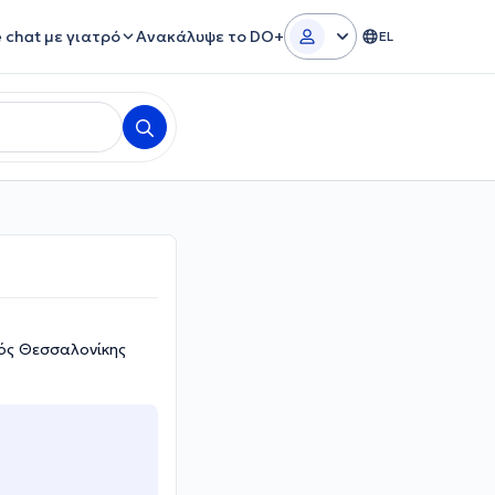
e chat με γιατρό
Ανακάλυψε το DO+
EL
ός Θεσσαλονίκης