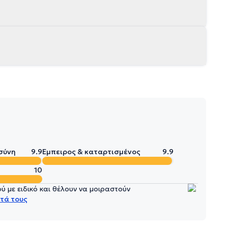
σύνη
9.9
Έμπειρος & καταρτισμένος
9.9
10
 με ειδικό και θέλουν να μοιραστούν
τά τους