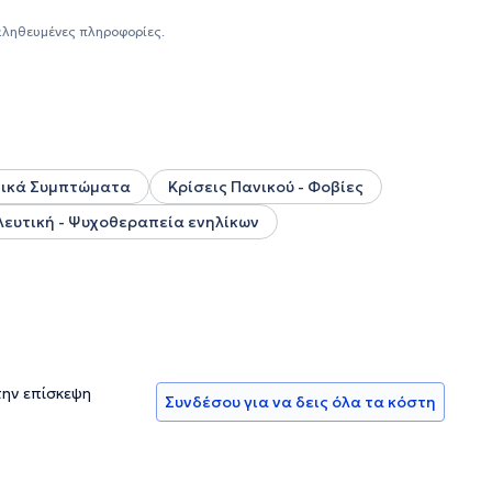
συνεχή κατάρτιση και την κατάλληλη ανταπόκριση στις
γελματική υποστήριξη σε ενήλικες και εφήβους.Η
αληθευμένες πληροφορίες.
ριστικά της επαγγελματικής της ταυτότητας.
ικά Συμπτώματα
Κρίσεις Πανικού - Φοβίες
ευτική - Ψυχοθεραπεία ενηλίκων
την επίσκεψη
Συνδέσου για να δεις όλα τα κόστη