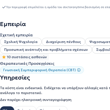
Θεραπείας Εξαρτημένων Ατόμων - ΚΕΘΕΑ Στροφή.Με γνώμονα τη 
ψυχολογικές ανάγκες των ανθρώπων, προσφέρει από το 2019 επαγ
Την περιγραφή επιμελείται η ομάδα του doctoranytime βασισμένη σε επ
συνέπεια, ο σεβασμός και η συνεργατικότητα αποτελούν χαρακτη
Εμπειρία
Σχετική εμπειρία
Σχολική Ψυχολογία
Διαχείριση πένθους
Ψυχοσωματ
Προσωπική ανάπτυξη και προβλήματα σχέσεων
Συμβουλ
10 συστάσεις ασθενών
Θεραπευτικές Προσεγγίσεις
Γνωσιακή Συμπεριφορική Θεραπεία (CBT)
Υπηρεσίες
Τα κόστη είναι ενδεικτικά. Ενδέχεται να υπάρξουν αλλαγές κατά 
ανάλογα το περιστατικό.
Δεν παρέχει ηλεκτρονική συνταγογράφηση