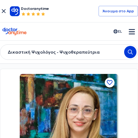
Doctoranytime
Άνοιγμα στο App
doctoranytime
EL
Δικαστική Ψυχολόγος - Ψυχοθεραπεύτρια