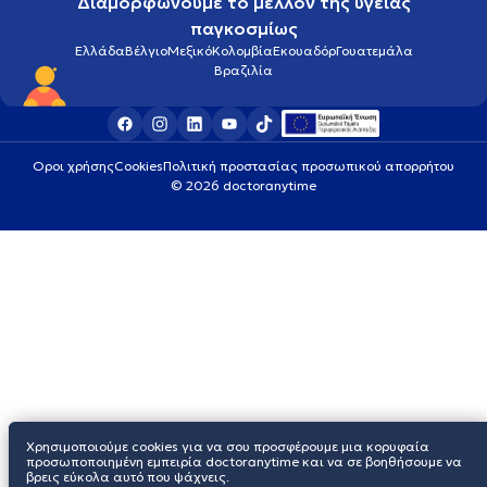
Διαμορφώνουμε το μέλλον της υγείας
παγκοσμίως
Ελλάδα
Βέλγιο
Μεξικό
Κολομβία
Εκουαδόρ
Γουατεμάλα
Βραζιλία
Οροι χρήσης
Cookies
Πολιτική προστασίας προσωπικού απορρήτου
© 2026 doctoranytime
Χρησιμοποιούμε cookies για να σου προσφέρουμε μια κορυφαία
προσωποποιημένη εμπειρία doctoranytime και να σε βοηθήσουμε να
βρεις εύκολα αυτό που ψάχνεις.