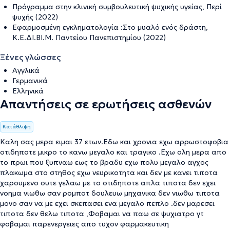
Πρόγραμμα στην κλινική συμβουλευτική ψυχικής υγείας, Περί
ψυχής (2022)
Εφαρμοσμένη εγκληματολογία :Στο μυαλό ενός δράστη,
Κ.Ε.ΔΙ.ΒΙ.Μ. Παντείου Πανεπιστημίου (2022)
Ξένες γλώσσες
Αγγλικά
Γερμανικά
Ελληνικά
Απαντήσεις σε ερωτήσεις ασθενών
Κατάθλιψη
Καλη σας μερα ειμαι 37 ετων.Εδω και χρονια εχω αρρωστοφοβια
οτιδηποτε μικρο το κανω μεγαλο και τραγικο .Εχω ολη μερα απο
το πρωι που ξυπναω εως το βραδυ εχω πολυ μεγαλο αγχος
πλακωμα στο στηθος εχω νευρικοτητα και δεν με κανει τιποτα
χαρουμενο ουτε γελαω με το οτιδηποτε απλα τιποτα δεν εχει
νοημα νιωθω σαν ρομποτ δουλευω μηχανικα δεν νιωθω τιποτα
μονο σαν να με εχει σκεπασει ενα μεγαλο πεπλο .δεν μαρεσει
τιποτα δεν θελω τιποτα ,Φοβαμαι να παω σε ψυχιατρο γτ
φοβαμαι παρενεργειες απο τυχον φαρμακευτικη