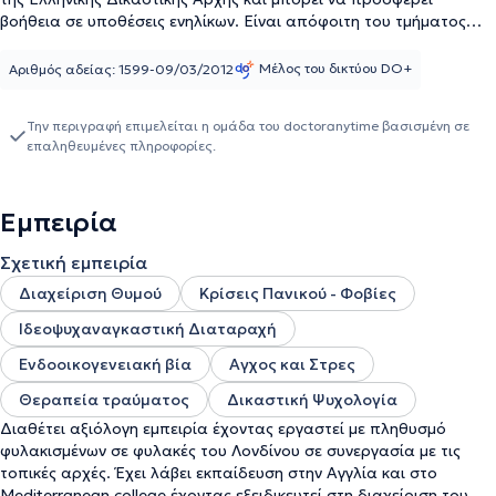
βοήθεια σε υποθέσεις ενηλίκων. Είναι απόφοιτη του τμήματος
Ψυχολογίας του Παντείου Πανεπιστημίου Κοινωνικών και
Πολιτικών Επιστημών με μεταπτυχιακές σπουδές στη Δικαστική
Μέλος του δικτύου DO+
Αριθμός αδείας: 1599-09/03/2012
ψυχολογία (MSc in Forensic Psychology) στο University of
Bedfordshire. Διαθέτει αξιόλογη εμπειρία έχοντας εργαστεί σε
Την περιγραφή επιμελείται η ομάδα του doctoranytime βασισμένη σε
αρκετές δομές και οργανισμούς στην Ελλάδα και το εξωτερικό
επαληθευμένες πληροφορίες.
και εργάστηκε ως Ψυχοθεραπεύτρια και βοηθός ψυχολόγου σε
θεραπευτικές ομάδες στήριξης ευπαθών ομάδων καθώς και σε
φυλακές και κέντρα αποκατάστασης πρώην κρατουμένων σε
Εμπειρία
Ελλάδα, Γερμανία και Αγγλία, παρέχοντας υποστήριξη και
βοήθεια στις ευάλωτες αυτές ομάδες. Η ψυχοθεραπευτική
Σχετική εμπειρία
μέθοδος που χρησιμοποιείται είναι η Γνωσιακή Συμπεριφορική
Θεραπεία (Cognitive Behavioral Therapy, CBT). Οι συνεδρίες
Διαχείριση Θυμού
Κρίσεις Πανικού - Φοβίες
μπορούν να διεξαχθούν και στα αγγλικά. Sessions can also be
Ιδεοψυχαναγκαστική Διαταραχή
held in English.
Ενδοοικογενειακή βία
Αγχος και Στρες
Θεραπεία τραύματος
Δικαστική Ψυχολογία
Διαθέτει αξιόλογη εμπειρία έχοντας εργαστεί με πληθυσμό
φυλακισμένων σε φυλακές του Λονδίνου σε συνεργασία με τις
τοπικές αρχές. Έχει λάβει εκπαίδευση στην Αγγλία και στο
Mediterranean college έχοντας εξειδικευτεί στη διαχείριση του