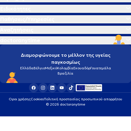
Ειδικότητες
Παθήσεις/Υπηρεσίες
Αναζητήσεις
doctoranytime
Διαμορφώνουμε το μέλλον της υγείας
παγκοσμίως
Ελλάδα
Βέλγιο
Μεξικό
Κολομβία
Εκουαδόρ
Γουατεμάλα
Βραζιλία
Οροι χρήσης
Cookies
Πολιτική προστασίας προσωπικού απορρήτου
© 2026 doctoranytime