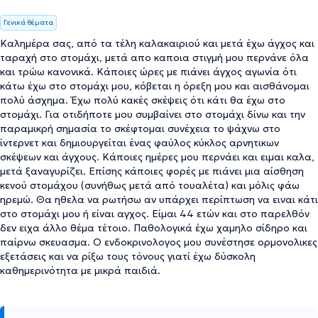
Γενικά θέματα
Καλημέρα σας, από τα τέλη καλακαιριού και μετά έχω άγχος και
ταραχή στο στομάχι, μετά απο καποια στιγμή μου περνάνε όλα
και τρώω κανονικά. Κάποιες ώρες με πιάνει άγχος αγωνία ότι
κάτω έχω στο στομάχι μου, κόβεται η όρεξη μου και αισθάνομαι
πολύ άσχημα. Έχω πολύ κακές σκέψεις ότι κάτι θα έχω στο
στομάχι. Για οτιδήποτε μου συμβαίνει στο στομάχι δίνω και την
παραμικρή σημασία το σκέφτομαι συνέχεια το ψάχνω στο
ίντερνετ και δημιουργείται ένας φαύλος κύκλος αρνητικων
σκέψεων και άγχους. Κάποιες ημέρες μου περνάει και ειμαι καλα,
μετά ξαναγυρίζει. Επίσης κάποιες φορές με πιάνει μια αίσθηση
κενού στομάχου (συνήθως μετά από τουαλέτα) και μόλις φάω
ηρεμώ. Θα ηθελα να ρωτήσω αν υπάρχει περίπτωση να ειναι κάτι
στο στομάχι μου ή είναι αγχος. Είμαι 44 ετών και στο παρελθόν
δεν ειχα άλλο θέμα τέτοιο. Παθολογικά έχω χαμηλο σίδηρο και
παίρνω σκευασμα. Ο ενδοκρινολογος μου συνέστησε ορμονολικες
εξετάσεις και να ρίξω τους τόνους γιατί έχω δύσκολη
καθημερινότητα με μικρά παιδιά.