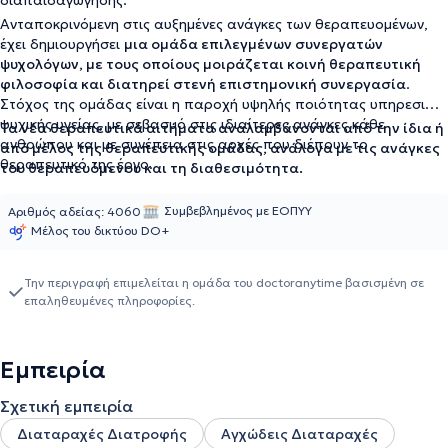
διαπαιδαγώγησης.
Ανταποκρινόμενη στις αυξημένες ανάγκες των θεραπευομένων,
έχει δημιουργήσει
μια ομάδα επιλεγμένων συνεργατών
ψυχολόγων, με τους οποίους μοιράζεται κοινή θεραπευτική
φιλοσοφία και διατηρεί στενή επιστημονική συνεργασία
.
Στόχος της ομάδας είναι η παροχή υψηλής ποιότητας υπηρεσιών
ψυχικής υγείας, με σεβασμό στις ιδιαίτερες ανάγκες κάθε
Τα νέα θεραπευτικά αιτήματα αναλαμβάνονται από την ίδια ή
ανθρώπου και με συνέπεια στις αρχές που διέπουν το
από μέλος της θεραπευτικής ομάδας, ανάλογα με τις ανάγκες
θεραπευτικό της έργο.
του θεραπευόμενου και τη διαθεσιμότητα.
Συμβεβλημένος με ΕΟΠΥΥ
Αριθμός αδείας: 4060
Μέλος του δικτύου DO+
Την περιγραφή επιμελείται η ομάδα του doctoranytime βασισμένη σε
επαληθευμένες πληροφορίες.
Εμπειρία
Σχετική εμπειρία
Διαταραχές Διατροφής
Αγχώδεις Διαταραχές