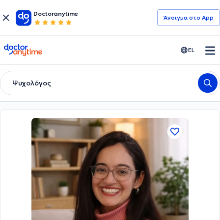
Doctoranytime
Άνοιγμα στο App
doctoranytime
EL
Ψυχολόγος