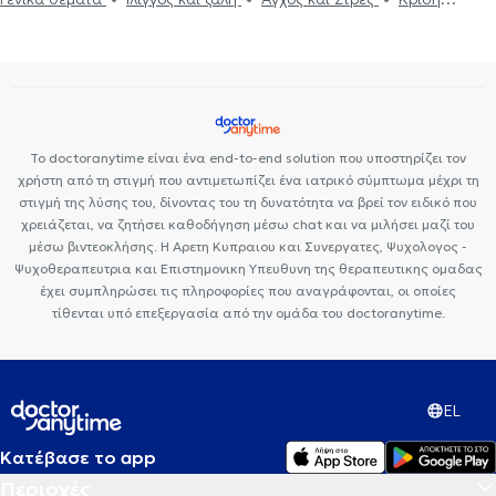
πανικού
Κατάθλιψη
Θεραπεία ζεύγους
Εθισμός
Αυτισμός
Το doctoranytime είναι ένα end-to-end solution που υποστηρίζει τον
χρήστη από τη στιγμή που αντιμετωπίζει ένα ιατρικό σύμπτωμα μέχρι τη
στιγμή της λύσης του, δίνοντας του τη δυνατότητα να βρεί τον ειδικό που
χρειάζεται, να ζητήσει καθοδήγηση μέσω chat και να μιλήσει μαζί του
μέσω βιντεοκλήσης. Η Αρετη Κυπραιου και Συνεργατες, Ψυχολογος -
Ψυχοθεραπευτρια και Επιστημονικη Υπευθυνη της θεραπευτικης ομαδας
έχει συμπληρώσει τις πληροφορίες που αναγράφονται, οι οποίες
τίθενται υπό επεξεργασία από την ομάδα του doctoranytime.
EL
Κατέβασε το app
Περιοχές