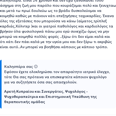
Καλησπέρα. Ειναι 24 χρόνων και δεν έχω ξανανιώσει τόσο
άσχημα στη ζωή μου παρόλο που κουράζομαι πολύ και ξενυχταω
και μετά τω πρωί δουλεύω ως το βράδυ δυσκολεύομαι να
κοιμηθώ καθώς με πιάνουν κάτι επεξηγήσεις ταχυκαρδίες. Έκανα
όλες της εξετάσεις που μπορούσα να κάνω (αίματος,τρίπλεξ
καρδιάς,Χόλντερ )και οι γιατροί παθολόγος και καρδιολόγος τα
βρήκαν όλα φυσιολογικά πάνω μου εγώ συνεχίζω όμως να μην
μπορώ να κοιμηθώ πολλές φορές ..ξέρω ότι δεν είμαι καλά και
ότι κάτι δεν πάει καλά με την υγεία μου και δεν ξέρω τι ακριβώς
είναι αυτό..Αν μπορεί να βοηθήσει κάποιος με κάποιο τρόπο.
Καλησπέρα σας 🙂
Εφόσον έχετε ολοκληρώσει τον απαραίτητο ιατρικό έλεγχο,
τότε Θα σας πρότεινα να επισκεφτείτε κάποιον ψυχολόγο
για να συζητήσετε όσα σας απασχολούν.
Αρετή Κυπραίου και Συνεργάτες, Ψυχολόγος -
Ψυχοθεραπεύτρια και Επιστημονική Υπεύθυνη της
θεραπευτικής ομάδας