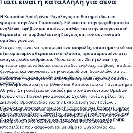
Γιατί είναι η κατάλληλη για σένα
Η Κυπραίου Αρετή είναι Ψυχολόγος και διατηρεί ιδιωτικό
γραφείο στην Αγία Παρασκευή. Ειδικεύεται στην
ψυχοθεραπεία
ενηλίκων, εφήβων και παιδιών, καθώς και στην οικογενειακή
θεραπεία, τη συμβουλευτική ζεύγους και τον συντονισμό
ομάδων γονέων
.
Στόχος της είναι να προσφέρει ένα
ασφαλές, υποστηρικτικό και
εξατομικευμένο θεραπευτικό πλαίσιο, προσαρμοσμένο στις
ανάγκες κάθε ανθρώπου
. Μέσα από την 25ετή κλινική της
εμπειρία έχει συνοδεύσει εκατοντάδες ενήλικες, εφήβους, παιδιά,
ζευγάρια και οικογένειες στην αντιμετώπιση δυσκολιών, στην
επεξεργασία τραυματικών εμπειριών και στην προσωπική τους
Σπούδασε
Ψυχολογία
και ολοκλήρωσε μεταπτυχιακές σπουδές
ανάπτυξη.
στη
Συμβουλευτική
στο Εθνικό και Καποδιστριακό Πανεπιστήμιο
Αθηνών. Στη συνέχεια εκπαιδεύτηκε στον
Συντονισμό Ομάδων
Γονέων
στον Πανελλήνιο Σύνδεσμο Σχολών Γονέων, μέλος της
Διεθνούς Ομοσπονδίας για την Εκπαίδευση των Γονέων
(Federation Internationale pour l' Education des Parents), με τον
Έχει πραγματοποιήσει ομιλίες και σεμινάρια για γονείς, εφήβους
οποίο συνεργάζεται. Επιπλέον, έχει εκπαιδευτεί στην Αναλυτική
και εκπαιδευτικούς, ενώ έχει αρθρογραφήσει στον έντυπο και
Ομαδική Ψυχοθεραπεία και στην τραυματοθεραπεία EMDR.
ηλεκτρονικό τύπο και έχει συνεργαστεί επιστημονικά με
ιστοσελίδες που ασχολούνται με θέματα ψυχολογίας και