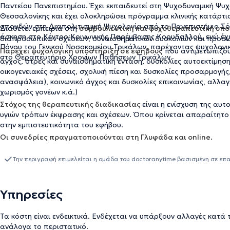
Παντείου Πανεπιστημίου. Έχει εκπαιδευτεί στη Ψυχοδυναμική Ψυχ
Θεσσαλονίκης και έχει ολοκληρώσει πρόγραμμα κλινικής κατάρτι
σπουδών στη Διαπολιτισμική Ψυχολογία από το Πανεπιστήμιο Σόφι
Διαθέτει εμπειρία στη
συμβουλευτική και ψυχοθεραπευτική υπο
άσκηση στο Κέντρο Κοινωνικής Παρέμβασης Κορυδαλλού, ενώ έχει
διαπροσωπικών σχέσεων, συναισθηματικών δυσκολιών και προσω
Πόνου του Γενικού Νοσοκομείου Τρικάλων, παρέχοντας ψυχολογικ
Παρέχει ψυχολογική υποστήριξη σε εφήβους
που αντιμετωπίζου
στο Θεραπευτήριο Χρονίων Παθήσεων Τρικάλων.
άγχος, στρες και συναισθηματική ένταση, δυσκολίες αυτοεκτίμησ
οικογενειακές σχέσεις, σχολική πίεση και δυσκολίες προσαρμογή
ανασφάλεια), κοινωνικό άγχος και δυσκολίες επικοινωνίας, αλλαγ
χωρισμός γονέων κ.ά.)
Στόχος της θεραπευτικής διαδικασίας
είναι η ενίσχυση της αυ
υγιών τρόπων έκφρασης και σχέσεων. Όπου κρίνεται απαραίτητο
στην εμπιστευτικότητα του εφήβου.
Οι συνεδρίες πραγματοποιούνται στη Γλυφάδα και online.
Την περιγραφή επιμελείται η ομάδα του doctoranytime βασισμένη σε επ
Υπηρεσίες
Τα κόστη είναι ενδεικτικά. Ενδέχεται να υπάρξουν αλλαγές κατά 
ανάλογα το περιστατικό.