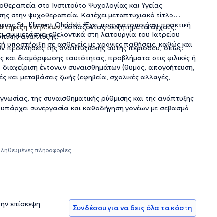
οθεραπεία στο Ινστιτούτο Ψυχολογίας και Υγείας
σης στην ψυχοθεραπεία. Κατέχει μεταπτυχιακό τίτλο
ας St. Kliment Ohridski. Έχει πραγματοποιήσει πρακτική
στήριξη ενηλίκων
, εστιάζοντας σε ζητήματα άγχους,
 συμμετάσχει εθελοντικά στη λειτουργία του Ιατρείου
πικής ανάπτυξης.
ή υποστήριξη σε ασθενείς με χρόνιες παθήσεις, καθώς και
ν προκλήσεις της αναπτυξιακής αυτής περιόδου, όπως:
ης και διαμόρφωσης ταυτότητας, προβλήματα στις φιλικές ή
ς, διαχείριση έντονων συναισθημάτων (θυμός, απογοήτευση,
ές και μεταβάσεις ζωής (εφηβεία, σχολικές αλλαγές,
τογνωσίας, της συναισθηματικής ρύθμισης και της ανάπτυξης
 υπάρχει συνεργασία και καθοδήγηση γονέων με σεβασμό
αληθευμένες πληροφορίες.
την επίσκεψη
Συνδέσου για να δεις όλα τα κόστη