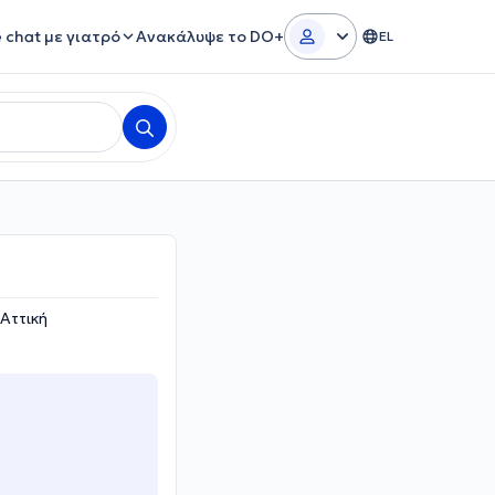
e chat με γιατρό
Ανακάλυψε το DO+
EL
Αττική