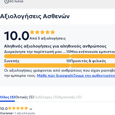
60 λεπτά
Αξιολογήσεις Ασθενών
10.0
Από 5 αξιολογήσεις
Αληθινές αξιολογήσεις για αληθινούς ανθρώπους
Διερεύνησε την περίπτωσή μου σε βάθος
10
Μου ενέπνευσε εμπιστο
Συνεπής
10
Προσιτός & φιλικός
Οι αξιολογήσεις γράφονται από ανθρώπους που είχαν ραντεβού
την εμπειρία τους.
Μάθε πώς διασφαλίζουμε την αυθεντικότη
Όλες (5)
Θετικές (5)
Ουδέτερες (0)
Αρνητικές (0)
10.0
Ourania
• 1 αξιολόγηση