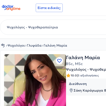
doctoranytime
Είστε ειδικός;
Ψυχολόγοι
Γλυφάδα
Γαλάνη Μαρία
Γαλάνη Μαρία
BSc, MSc
Ψυχολόγος - Ψυχοθε
|
10.0
5 αξιολογήσεις
Διεύθυνση
Σάκη Καράγιωργα 87