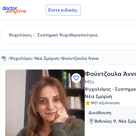
doctoranytime
Είστε ειδικός;
Ψυχολόγοι
Νέα Σμύρνη
Φούντζουλα Άννα
Φούντζουλα Άνν
MSc
Ψυχολόγος - Συστημι
Νέα Σμύρνη
|
10
1 αξιολόγηση
Διεύθυνση
Βιθυνίας 9, Νέα Σμύ