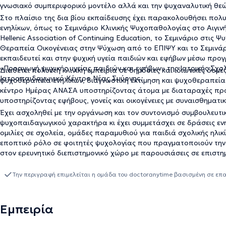
γνωσιακό συμπεριφορικό μοντέλο αλλά και την ψυχαναλυτική θε
Στο πλαίσιο της δια βίου εκπαίδευσης έχει παρακολουθήσει πολ
ενηλίκων, όπως το Σεμινάριο Κλινικής Ψυχοπαθολογίας στο Αιγιν
Hellenic Association of Continuing Education, το Σεμινάριο στις
Θεραπεία Οικογένειας στην Ψύχωση από το ΕΠΙΨΥ και το Σεμινά
εκπαιδευτεί και στην ψυχική υγεία παιδιών και εφήβων μέσω π
«Προαγωγή ψυχικής υγείας παιδιών και εφήβων» της Ιατρικής Σχο
Διαθέτει πολυετή κλινική εμπειρία σε δημόσιες και ιδιωτικές δομ
Ιατροπαιδαγωγικό Κέντρο Νέας Σμύρνης.
ψυχοθεραπεία ενηλίκων, διαγνωστική εκτίμηση και ψυχοθεραπεί
κέντρο Ημέρας ΑΝΑΣΑ υποστηρίζοντας άτομα με διαταραχές πρό
υποστηρίζοντας εφήβους, γονείς και οικογένειες με συναισθηματικ
Έχει ασχοληθεί με την οργάνωση και τον συντονισμό συμβουλευτ
ψυχοπαιδαγωγικού χαρακτήρα κι έχει συμμετάσχει σε δράσεις εν
ομιλίες σε σχολεία, ομάδες παραμυθιού για παιδιά σχολικής ηλικ
εποπτικό ρόλο σε φοιτητές ψυχολογίας που πραγματοποιούν την
στον ερευνητικό διεπιστημονικό χώρο με παρουσιάσεις σε επιστη
Διαταραχών Πρόσληψης Τροφής, το 9ο Συνέδριο της Ευρωπαϊκής 
Συνέδριο Ψυχιατρικής Παιδιού κι Εφήβου κ.ά.
Την περιγραφή επιμελείται η ομάδα του doctoranytime βασισμένη σε επ
Εμπειρία