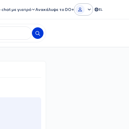
e chat με γιατρό
Ανακάλυψε το DO+
EL