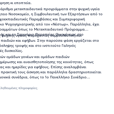
ώρηση κι εποπτεία.
υάριθμα μετεκπαιδευτικά προγράμματα στην ψυχική υγεία
ήτειο Νοσοκομείο, η Συμβουλευτική των Εξαρτήσεων από το
 Ψυχοεκπαιδευτικές Παρεμβάσεις και Συμπεριφορική
ριο Ψυχογηριατρικής από τον «Νέστωρ». Παράλληλα, έχει
ρογραμμάτων όπως το Μετεκπαιδευτικό Πρόγραμμα
λής και το Σεμινάριο Θεραπείας Οικογένειας στο
ές ψυχικής υγείας παρέχοντας συμβουλευτική και
α παιδιών και εφήβων. Στην παρούσα φάση εργάζεται στο
σληψης τροφής και στο ινστιτούτο Γαληνός
ές δυσκολίες.
ικών ομάδων γονέων και ομάδων παιδιών
ημέρωσης και ευαισθητοποίησης της κοινότητας, όπως
ίας και ημερίδες για εφήβους. Επίσης αναλαμβάνει
 πρακτική τους άσκηση και παράλληλα δραστηριοποιείται
μονικά συνέδρια, όπως το 1ο Πανελλήνιο Συνέδριο
Εταιρείας Οικογενειακής Θεραπείας, το 13ο Πανελλήνιο
αληθευμένες πληροφορίες.