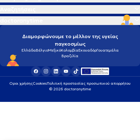
Αναζητήσεις
doctoranytime
Διαμορφώνουμε το μέλλον της υγείας
παγκοσμίως
Ελλάδα
Βέλγιο
Μεξικό
Κολομβία
Εκουαδόρ
Γουατεμάλα
Βραζιλία
Οροι χρήσης
Cookies
Πολιτική προστασίας προσωπικού απορρήτου
© 2026 doctoranytime