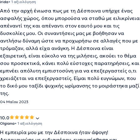
irida
• 1 αξιολόγηση
Από την αρχή ένιωσα πως με τη Δέσποινα υπήρχε ένας
ασφαλής χώρος, όπου μπορούσα να σταθώ με ειλικρίνεια
απέναντί της και απέναντι στον εαυτό μου και τις
δυσκολίες μου. Οι συναντήσεις μας με βοήθησαν να
αντλήσω δύναμη ώστε να προχωρήσω σε αλλαγές που με
τρόμαζαν, αλλά είχα ανάγκη. Η Δέσποινα είναι
εξαιρετική, είναι εύκολο να της μιλήσεις, ακούει το θέμα
σου προσεκτικά, κάνει πολύ εύστοχες παρατηρήσεις, και
εμπνέει απόλυτη εμπιστοσύνη για να επεξεργαστείς ο,τι
χρειάζεται να επεξεργαστείς. Είμαι πολύ ευγνώμων, που
το δικό μου ταξίδι ψυχικής ωρίμανσης το μοιράστηκα μαζί
της.
04 Μαΐου 2023
10.0
Olgiana
• 1 αξιολόγηση
Η εμπειρία μου με την Δέσποινα ήταν άψογη!
Λειτουργούσε με ενδιαφέρον, ενσυναίσθηση και