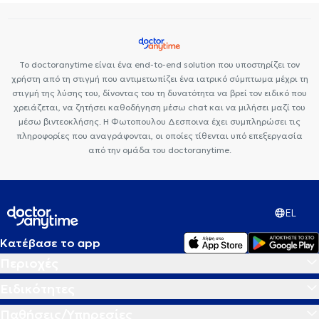
Το doctoranytime είναι ένα end-to-end solution που υποστηρίζει τον
χρήστη από τη στιγμή που αντιμετωπίζει ένα ιατρικό σύμπτωμα μέχρι τη
στιγμή της λύσης του, δίνοντας του τη δυνατότητα να βρεί τον ειδικό που
χρειάζεται, να ζητήσει καθοδήγηση μέσω chat και να μιλήσει μαζί του
μέσω βιντεοκλήσης. Η Φωτοπουλου Δεσποινα έχει συμπληρώσει τις
πληροφορίες που αναγράφονται, οι οποίες τίθενται υπό επεξεργασία
από την ομάδα του doctoranytime.
EL
Κατέβασε το app
Περιοχές
Ειδικότητες
Παθήσεις/Υπηρεσίες