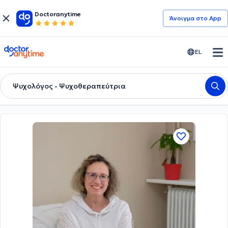
Doctoranytime
Άνοιγμα στο App
doctoranytime
EL
Ψυχολόγος - Ψυχοθεραπεύτρια