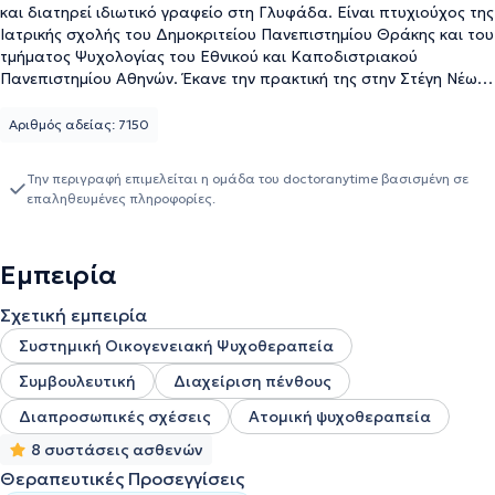
και διατηρεί ιδιωτικό γραφείο στη Γλυφάδα. Είναι πτυχιούχος της
Ιατρικής σχολής του Δημοκριτείου Πανεπιστημίου Θράκης και του
τμήματος Ψυχολογίας του Εθνικού και Καποδιστριακού
Πανεπιστημίου Αθηνών. Έκανε την πρακτική της στην Στέγη Νέων,
των Παιδικών Χωριών SOS. Ειδικεύτηκε στο μοντέλο της
Συστημικής Οικογενειακής Θεραπείας στο Εργαστήριο
Αριθμός αδείας: 7150
Διερεύνησης Ανθρώπινων Σχέσεων και είναι μέλος της Ελληνικής
Εταιρείας Συστημικής Θεραπείας (ΕΛ.Ε.ΣΥ.Θ.). Πραγματοποιεί
Την περιγραφή επιμελείται η ομάδα του doctoranytime βασισμένη σε
ατομικές συνεδρίες σε ενήλικες και εφήβους, ομαδικές συνεδρίες,
επαληθευμένες πληροφορίες.
συνεδρίες ζεύγους και οικογένειας.
Εμπειρία
Σχετική εμπειρία
Συστημική Οικογενειακή Ψυχοθεραπεία
Συμβουλευτική
Διαχείριση πένθους
Διαπροσωπικές σχέσεις
Ατομική ψυχοθεραπεία
8 συστάσεις ασθενών
Θεραπευτικές Προσεγγίσεις