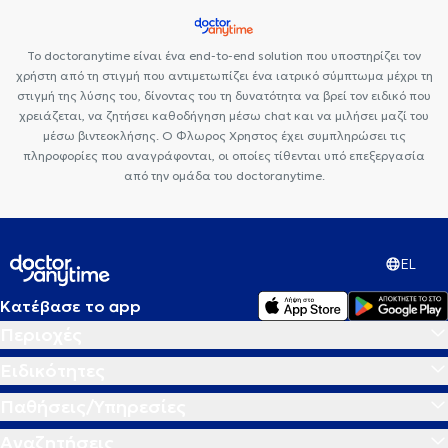
Το doctoranytime είναι ένα end-to-end solution που υποστηρίζει τον
χρήστη από τη στιγμή που αντιμετωπίζει ένα ιατρικό σύμπτωμα μέχρι τη
στιγμή της λύσης του, δίνοντας του τη δυνατότητα να βρεί τον ειδικό που
χρειάζεται, να ζητήσει καθοδήγηση μέσω chat και να μιλήσει μαζί του
μέσω βιντεοκλήσης. Ο Φλωρος Χρηστος έχει συμπληρώσει τις
πληροφορίες που αναγράφονται, οι οποίες τίθενται υπό επεξεργασία
από την ομάδα του doctoranytime.
EL
Κατέβασε το app
Περιοχές
Ειδικότητες
Παθήσεις/Υπηρεσίες
Αναζητήσεις