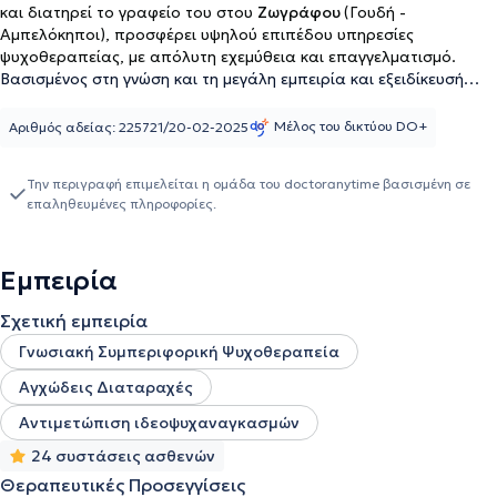
και διατηρεί το γραφείο του στου
Ζωγράφου
(Γουδή -
Αμπελόκηποι), προσφέρει υψηλού επιπέδου υπηρεσίες
ψυχοθεραπείας, με απόλυτη εχεμύθεια και επαγγελματισμό.
Βασισμένος στη γνώση και τη μεγάλη εμπειρία και εξειδίκευσή
του, ο κ.
Φλώρος Θ. Χρήστος
μπορεί να συνεργαστεί μαζί σας
για την αποτελεσματική αντιμετώπιση διαφόρων θεμάτων
Μέλος του δικτύου DO+
Αριθμός αδείας: 225721/20-02-2025
ψυχολογικής φύσεως, που δυσχεραίνουν την καθημερινότητά
σας. Ο κ. Χρήστος Φλώρος ξεκίνησε τις σπουδές του στο Πάντειο
Την περιγραφή επιμελείται η ομάδα του doctoranytime βασισμένη σε
Πανεπιστήμιο και συνέχισε τις σπουδές του στην Ψυχολογία, με
επαληθευμένες πληροφορίες.
μεταπτυχιακούς τίτλους σπουδών στην ψυχολογία της υγείας
(MSc in Health Psychology) με διάκριση από το Πανεπιστήμιο
Cardiif και UH Hatfield του Ηνωμένου Βασιλείου, ενώ είναι
Εμπειρία
καταχωρημένος ως
MSc Ψυχολόγος
και κάτοχος άδειας
ασκήσεως επαγγέλματος ψυχολόγου στην Ελλάδα. Είναι
Σχετική εμπειρία
μετεκπαιδευθείς στη Γνωσιακή Συμπεριφορική Ψυχοθεραπεία στο
Κέντρο Εφαρμοσμένης Ψυχοθεραπείας και Συμβουλευτικής
Γνωσιακή Συμπεριφορική Ψυχοθεραπεία
(μέλος του British Association for counseling and psychotherapy),
Αγχώδεις Διαταραχές
καθώς και στη Κλινική Ψυχοπαθολογία στο Αιγινήτειο
Νοσοκομείο και την Ελληνική ψυχιατρική εταιρεία (Basic and
Αντιμετώπιση ιδεοψυχαναγκασμών
Advanced) με διάκριση. Επιπροσθέτως, αποπεράτωσε με άριστα
το μετεκπαιδευτικό πρόγραμμα εξειδίκευσης του
24 συστάσεις ασθενών
Καποδιστριακού Πανεπιστήμιου Αθηνών «Ιατρική Ψυχολογία»,
Θεραπευτικές Προσεγγίσεις