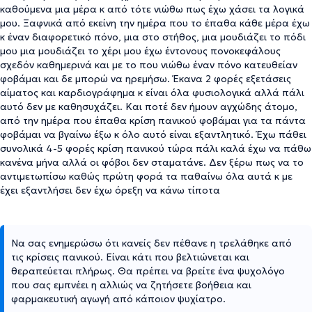
καθούμενα μια μέρα κ από τότε νιώθω πως έχω χάσει τα λογικά
μου. Ξαφνικά από εκείνη την ημέρα που το έπαθα κάθε μέρα έχω
κ έναν διαφορετικό πόνο, μια στο στήθος, μια μουδιάζει το πόδι
μου μια μουδιάζει το χέρι μου έχω έντονους πονοκεφάλους
σχεδόν καθημερινά και με το που νιώθω έναν πόνο κατευθείαν
φοβάμαι και δε μπορώ να ηρεμήσω. Έκανα 2 φορές εξετάσεις
αίματος και καρδιογράφημα κ είναι όλα φυσιολογικά αλλά πάλι
αυτό δεν με καθησυχάζει. Και ποτέ δεν ήμουν αγχώδης άτομο,
από την ημέρα που έπαθα κρίση πανικού φοβάμαι για τα πάντα
φοβάμαι να βγαίνω έξω κ όλο αυτό είναι εξαντλητικό. Έχω πάθει
συνολικά 4-5 φορές κρίση πανικού τώρα πάλι καλά έχω να πάθω
κανένα μήνα αλλά οι φόβοι δεν σταματάνε. Δεν ξέρω πως να το
αντιμετωπίσω καθώς πρώτη φορά τα παθαίνω όλα αυτά κ με
έχει εξαντλήσει δεν έχω όρεξη να κάνω τίποτα
Να σας ενημερώσω ότι κανείς δεν πέθανε η τρελάθηκε από
τις κρίσεις πανικού. Είναι κάτι που βελτιώνεται και
θεραπεύεται πλήρως. Θα πρέπει να βρείτε ένα ψυχολόγο
που σας εμπνέει η αλλιώς να ζητήσετε βοήθεια και
φαρμακευτική αγωγή από κάποιον ψυχίατρο.