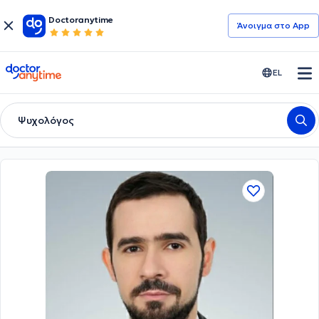
Doctoranytime
Άνοιγμα στο App
doctoranytime
EL
Ψυχολόγος