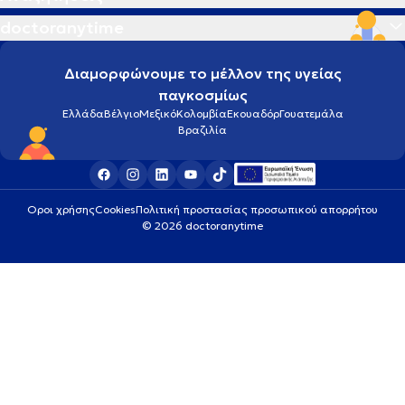
doctoranytime
Διαμορφώνουμε το μέλλον της υγείας
παγκοσμίως
Ελλάδα
Βέλγιο
Μεξικό
Κολομβία
Εκουαδόρ
Γουατεμάλα
Βραζιλία
Οροι χρήσης
Cookies
Πολιτική προστασίας προσωπικού απορρήτου
© 2026 doctoranytime