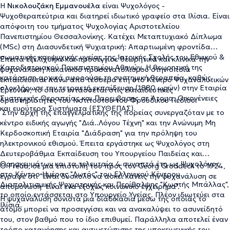
Η
Νικολουζάκη Εμμανουέλα
είναι Ψυχολόγος -
Ψυχοθεραπεύτρια και διατηρεί ιδιωτικό γραφείο στα Ιλίσια. Είναι
απόφοιτη του τμήματος Ψυχολογίας Αριστοτελείου
Πανεπιστημίου Θεσσαλονίκης. Κατέχει Μεταπτυχιακό Δίπλωμα
(MSc) στη Διασυνδετική Ψυχιατρική: Απαρτιωμένη φροντίδα
σωματικής και ψυχικής υγείας της Ιατρικής Σχολής του Εθνικού &
Έπειτα εξελίχθηκε και προσέγγισε θεωρητικά και κλινικά την
Καποδιστριακού Πανεπιστημίου Αθηνών. Η θεωρητική της
ψυχανάλυση λακανικού προσανατολισμού στην οποία
κατάρτιση αρχικά αφορούσε τη συστημική θεραπεία, καθώς
εκπαιδεύεται πάνω από τέσσερα έτη στο Κέντρο Ψυχαναλυτικών
ολοκλήρωσε την τετραετή εκπαίδευση (1880 ωρών) στην Εταιρία
Ερευνών, το οποίο εντάσσεται στις εκπαιδευτικές
Συστημικής Θεραπείας και Παρεμβασης σε Άτομα, Οικογένειες
δραστηριότητες του Ινστιτούτου του Φροϋδικού Πεδίου.
και ευρύτερα Συστήματα (ΕΣΥΘΕΠΑΣ).
Στην αρχή της επαγγελματικής της πορείας συνεργαζόταν με το
κέντρο ειδικής αγωγής "Διά..Λόγου Τέχνη" και την Ανώνυμη Μη
Κερδοσκοπική Εταιρία "Διάδραση" για την πρόληψη του
ηλεκτρονικού εθισμού. Έπειτα εργάστηκε ως Ψυχολόγος στη
Δευτεροβάθμια Εκπαίδευση του Υπουργείου Παιδείας και
Θρησκευμάτων και τα τελευταία 4 συναπτά έτη ως Ψυχολόγος
Ο Freud, σε μια επιστολή του προς τον Georg Groddeck το 1924,
στο Κέντρο Ημέρας "Λωτός" του Ελληνικού Κέντρου
έγραφε ότι "είναι δύσκολο να ασκεί κάνεις την ψυχανάλυση σε
Διαπολιτισμικής Ψυχιατρικής και Περίθαλψης "Κωστής Μπάλλας",
απομόνωση· είναι ένα εξόχως κοινωνικό εγχείρημα".
το οποίο εντάσσεται στο Υπουργείο Υγείας. Πλέον ιδιωτεύει στα
Η ψυχανάλυση συνιστά μια διαδικασία μέσω της οποίας το
Ιλίσια.
άτομο μπορεί να προσεγγίσει και να ανακαλύψει το ασυνείδητό
του, στον βαθμό που το ίδιο επιθυμεί. Παράλληλα αποτελεί έναν
τρόπο κατανόησης και αντιμετώπισης της υποκειμενικής του