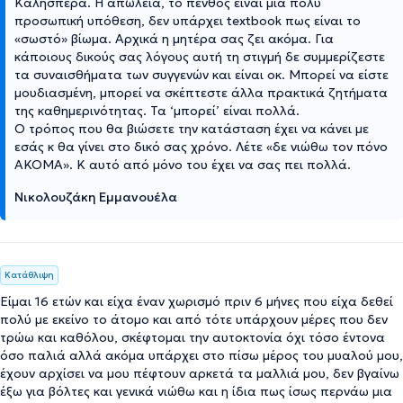
Καλησπέρα. Η απώλεια, το πένθος είναι μια πολύ
προσωπική υπόθεση, δεν υπάρχει textbook πως είναι το
«σωστό» βίωμα. Αρχικά η μητέρα σας ζει ακόμα. Για
κάποιους δικούς σας λόγους αυτή τη στιγμή δε συμμερίζεστε
τα συναισθήματα των συγγενών και είναι οκ. Μπορεί να είστε
μουδιασμένη, μπορεί να σκέπτεστε άλλα πρακτικά ζητήματα
της καθημερινότητας. Τα ‘μπορεί’ είναι πολλά.
Ο τρόπος που θα βιώσετε την κατάσταση έχει να κάνει με
εσάς κ θα γίνει στο δικό σας χρόνο. Λέτε «δε νιώθω τον πόνο
ΑΚΟΜΑ». Κ αυτό από μόνο του έχει να σας πει πολλά.
Νικολουζάκη Εμμανουέλα
Κατάθλιψη
Είμαι 16 ετών και είχα έναν χωρισμό πριν 6 μήνες που είχα δεθεί
πολύ με εκείνο το άτομο και από τότε υπάρχουν μέρες που δεν
τρώω και καθόλου, σκέφτομαι την αυτοκτονία όχι τόσο έντονα
όσο παλιά αλλά ακόμα υπάρχει στο πίσω μέρος του μυαλού μου,
έχουν αρχίσει να μου πέφτουν αρκετά τα μαλλιά μου, δεν βγαίνω
έξω για βόλτες και γενικά νιώθω και η ίδια πως ίσως περνάω μια