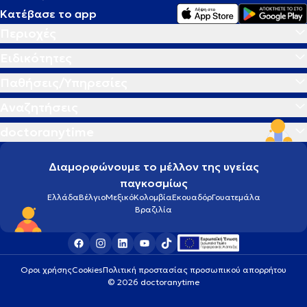
Κατέβασε το app
Περιοχές
Ειδικότητες
Παθήσεις/Υπηρεσίες
Αναζητήσεις
doctoranytime
Διαμορφώνουμε το μέλλον της υγείας
παγκοσμίως
Ελλάδα
Βέλγιο
Μεξικό
Κολομβία
Εκουαδόρ
Γουατεμάλα
Βραζιλία
Οροι χρήσης
Cookies
Πολιτική προστασίας προσωπικού απορρήτου
© 2026 doctoranytime