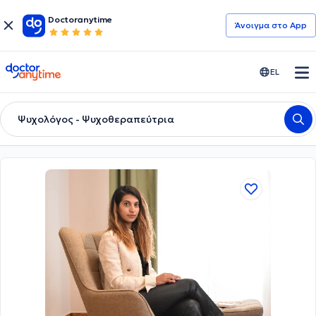
Doctoranytime
Άνοιγμα στο App
doctoranytime
EL
Ψυχολόγος - Ψυχοθεραπεύτρια