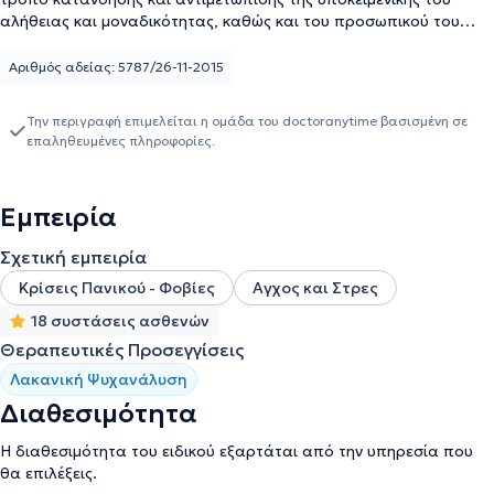
αλήθειας και μοναδικότητας, καθώς και του προσωπικού του
συμπτώματος, το οποίο επαναλαμβάνεται. Ο ψυχαναλυτής δεν
παρέχει έτοιμες λύσεις ούτε καθοδηγεί τον αναλυόμενο. Η ηθική
Αριθμός αδείας: 5787/26-11-2015
της ψυχανάλυσης έγκειται ακριβώς στη διατήρηση, εκ μέρους του
ψυχαναλυτή, της ευθύνης του ερωτήματος, της αμφιβολίας και
Την περιγραφή επιμελείται η ομάδα του doctoranytime βασισμένη σε
της συνεχούς αναδιατύπωσης, χωρίς την προσφυγή σε καμία
επαληθευμένες πληροφορίες.
μορφή αυθεντίας. Συνεπώς στην ψυχαναλυτική διαδικασία είναι ο
ίδιος ο αναλυόμενος που «καθοδηγεί» τη θεραπεία, καθώς
παρακινείται από το ασυνείδητό του να εκφράσει όσα αγνοεί για
Εμπειρία
τον εαυτό του.
Σχετική εμπειρία
Κρίσεις Πανικού - Φοβίες
Αγχος και Στρες
18 συστάσεις ασθενών
Θεραπευτικές Προσεγγίσεις
Λακανική Ψυχανάλυση
Διαθεσιμότητα
Η διαθεσιμότητα του ειδικού εξαρτάται από την υπηρεσία που
θα επιλέξεις.