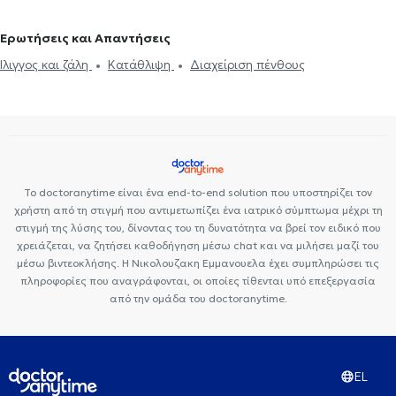
Premedicare Health Clinic
Ιάζω
Bioclab Ιδιωτικά Πολυιατρεία
Ερωτήσεις και Απαντήσεις
Ίλιγγος και ζάλη
Κατάθλιψη
Διαχείριση πένθους
Το doctoranytime είναι ένα end-to-end solution που υποστηρίζει τον
χρήστη από τη στιγμή που αντιμετωπίζει ένα ιατρικό σύμπτωμα μέχρι τη
στιγμή της λύσης του, δίνοντας του τη δυνατότητα να βρεί τον ειδικό που
χρειάζεται, να ζητήσει καθοδήγηση μέσω chat και να μιλήσει μαζί του
μέσω βιντεοκλήσης. Η Νικολουζακη Εμμανουελα έχει συμπληρώσει τις
πληροφορίες που αναγράφονται, οι οποίες τίθενται υπό επεξεργασία
από την ομάδα του doctoranytime.
EL