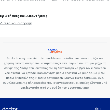
Διατροφολόγοι στην Αργυρούπολη
Διαιτολόγοι - Διατροφολόγοι
Premedicare Health Clinic
Bioclab Ιδιωτικά Πολυιατρεία
στην Πλατεία Μαβίλη
Διαιτολόγοι - Διατροφολόγοι στο Μοσχάτο
Ερωτήσεις και Απαντήσεις
Διαιτολόγοι - Διατροφολόγοι στου Ζωγράφου
Δίαιτα και διατροφή
Το doctoranytime είναι ένα end-to-end solution που υποστηρίζει τον
χρήστη από τη στιγμή που αντιμετωπίζει ένα ιατρικό σύμπτωμα μέχρι τη
στιγμή της λύσης του, δίνοντας του τη δυνατότητα να βρεί τον ειδικό που
χρειάζεται, να ζητήσει καθοδήγηση μέσω chat και να μιλήσει μαζί του
μέσω βιντεοκλήσης. Η make eat happen Ιωαννα Παπαδοπουλου έχει
συμπληρώσει τις πληροφορίες που αναγράφονται, οι οποίες τίθενται υπό
επεξεργασία από την ομάδα του doctoranytime.
EL