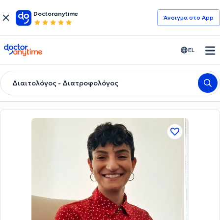
Doctoranytime
Άνοιγμα στο App
doctoranytime
EL
Διαιτολόγος - Διατροφολόγος