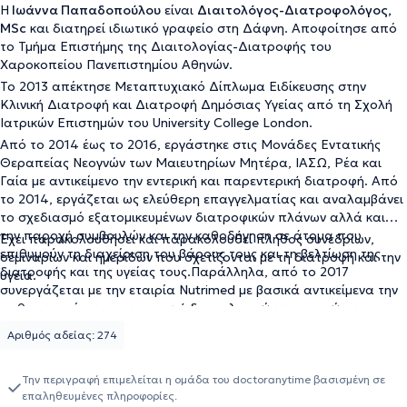
Η
Ιωάννα Παπαδοπούλου
είναι
Διαιτολόγος-Διατροφολόγος,
MSc
και διατηρεί ιδιωτικό γραφείο στη Δάφνη. Αποφοίτησε από
το Τμήμα Επιστήμης της Διαιτολογίας-Διατροφής του
Χαροκοπείου Πανεπιστημίου Αθηνών.
Το 2013 απέκτησε Μεταπτυχιακό Δίπλωμα Ειδίκευσης στην
Κλινική Διατροφή και Διατροφή Δημόσιας Υγείας από τη Σχολή
Ιατρικών Επιστημών του University College London.
Από το 2014 έως το 2016, εργάστηκε στις Μονάδες Εντατικής
Θεραπείας Νεογνών των Μαιευτηρίων Μητέρα, ΙΑΣΩ, Ρέα και
Γαία με αντικείμενο την εντερική και παρεντερική διατροφή. Από
το 2014, εργάζεται ως ελεύθερη επαγγελματίας και αναλαμβάνει
το σχεδιασμό εξατομικευμένων διατροφικών πλάνων αλλά και
την παροχή συμβουλών και την καθοδήγηση σε άτομα που
Έχει παρακολουθήσει και παρακολουθεί πλήθος συνεδρίων,
επιθυμούν τη διαχείριση του βάρους τους και τη βελτίωση της
σεμιναρίων και ημερίδων που σχετίζονται με τη διατροφή και την
διατροφής και της υγείας τους.Παράλληλα, από το 2017
υγεία.
συνεργάζεται με την εταιρία Nutrimed με βασικά αντικείμενα την
αρθρογραφία και την παροχή διαιτολογικών υπηρεσιών και
συμβουλευτικής σε εταιρίες.
Αριθμός αδείας: 274
Την περιγραφή επιμελείται η ομάδα του doctoranytime βασισμένη σε
επαληθευμένες πληροφορίες.