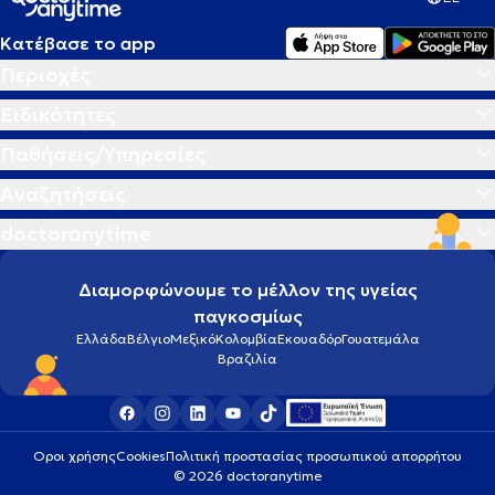
Κατέβασε το app
Περιοχές
Ειδικότητες
Παθήσεις/Υπηρεσίες
Αναζητήσεις
doctoranytime
Διαμορφώνουμε το μέλλον της υγείας
παγκοσμίως
Ελλάδα
Βέλγιο
Μεξικό
Κολομβία
Εκουαδόρ
Γουατεμάλα
Βραζιλία
Οροι χρήσης
Cookies
Πολιτική προστασίας προσωπικού απορρήτου
© 2026 doctoranytime