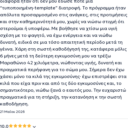
διαφορά ήταν ότι δεν μου έδωσε ποτέ μια
“τυποποιημένη-template” διατροφή. Το πρόγραμμα ήταν
απόλυτα προσαρμοσμένο στις ανάγκες, στις προτιμήσεις
και στην καθημερινότητά μου, χωρίς να νιώσω στιγμή ότι
στερούμαι ή υποφέρω. Με βοήθησε να χτίσω μια υγιή
σχέση με το φαγητό, να έχω ενέργεια και να νιώθω
δυνατή, ειδικά σε μια τόσο απαιτητική περίοδο μετά τη
γέννα. Χάρη στη σωστή καθοδήγησή της, κατάφερα μόλις
6 μήνες μετά τη δεύτερη εγκυμοσύνη μου να τρέξω
Μαραθώνιο 42 χιλιόμετρα, νιώθοντας υγιής, δυνατή και
πραγματικά περήφανη για το σώμα μου. Σήμερα δεν έχω
χάσει μόνο τα κιλά της εγκυμοσύνης· έχω επιστρέψει στα
κιλά που είχα πριν και από τις δύο εγκυμοσύνες και, το
σημαντικότερο, νιώθω ξανά ο εαυτός μου. Την ευχαριστώ
πραγματικά για τη στήριξη, την κατανόηση κ την σωστή
καθοδήγηση.
21 Μαΐου 2026
10.0