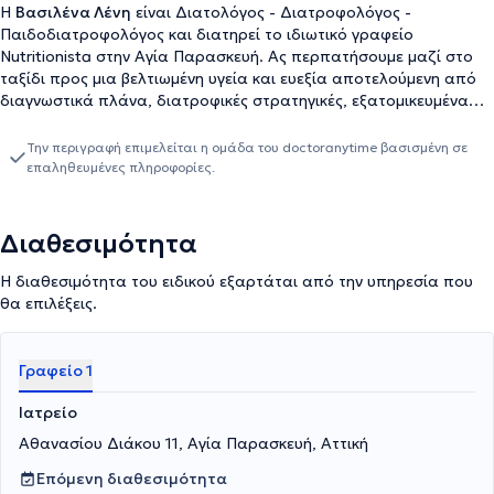
Η
Βασιλένα Λένη
είναι Διατολόγος - Διατροφολόγος -
Παιδοδιατροφολόγος και διατηρεί το ιδιωτικό γραφείο
Nutritionista στην Αγία Παρασκευή. Ας περπατήσουμε μαζί στο
ταξίδι προς μια βελτιωμένη υγεία και ευεξία αποτελούμενη από
διαγνωστικά πλάνα, διατροφικές στρατηγικές, εξατομικευμένα
σχέδια διατροφής, ανάλυση σύστασης σώματος, διαχείριση
βάρους, διενέργεια τεστ διατροφογενετικής, μέτρηση βασικού
Την περιγραφή επιμελείται η ομάδα του doctoranytime βασισμένη σε
μεταβολισμού. Ασχολείται με διατροφικές διαταραχές,
επαληθευμένες πληροφορίες.
οικογενειακή διατροφή, συναισθηματική υπερφαγία, διατροφή
για αθλητές, εγκύους και θηλάζουσες, προγράμματα 3η Ηλικίας
και εξειδικεύεται στην παιδική παχυσαρκία. Τέλος, παρέχει οnline
Διαθεσιμότητα
διατροφή, webinars, σεμινάρια, εκπαίδευση και υποστήριξη.
Η διαθεσιμότητα του ειδικού εξαρτάται από την υπηρεσία που
θα επιλέξεις.
Γραφείο 1
Ιατρείο
Αθανασίου Διάκου 11, Αγία Παρασκευή, Αττική
Επόμενη διαθεσιμότητα