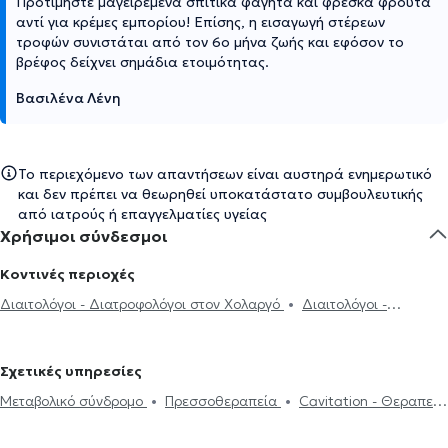
Προτιμήστε μαγειρεμένα σπιτικά φαγητά και φρέσκα φρούτα
αντί για κρέμες εμπορίου! Επίσης, η εισαγωγή στέρεων
τροφών συνιστάται από τον 6ο μήνα ζωής και εφόσον το
βρέφος δείχνει σημάδια ετοιμότητας.
Βασιλένα Λένη
Το περιεχόμενο των απαντήσεων είναι αυστηρά ενημερωτικό
και δεν πρέπει να θεωρηθεί υποκατάστατο συμβουλευτικής
από ιατρούς ή επαγγελματίες υγείας
Χρήσιμοι σύνδεσμοι
Κοντινές περιοχές
Διαιτολόγοι - Διατροφολόγοι στον Χολαργό
Διαιτολόγοι -
Διατροφολόγοι στο Χαλάνδρι
Διαιτολόγοι - Διατροφολόγοι στα
Βριλήσσια
Διαιτολόγοι - Διατροφολόγοι στα Γλυκά Νερά
Σχετικές υπηρεσίες
Διαιτολόγοι - Διατροφολόγοι στο Νέο Ψυχικό
Διαιτολόγοι -
Μεταβολικό σύνδρομο
Πρεσσοθεραπεία
Cavitation - Θεραπεία
Διατροφολόγοι στην Παλλήνη
Διαιτολόγοι - Διατροφολόγοι στα
για Κυτταρίτιδα
Διαλειμματική νηστεία
Διατροφή για
Μελίσσια
Διαιτολόγοι - Διατροφολόγοι στο Μαρούσι