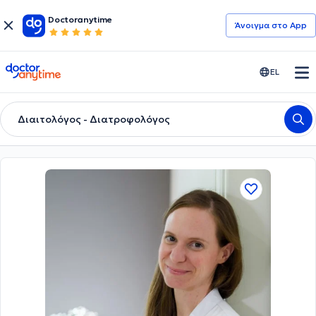
Doctoranytime
Άνοιγμα στο App
doctoranytime
EL
Διαιτολόγος - Διατροφολόγος