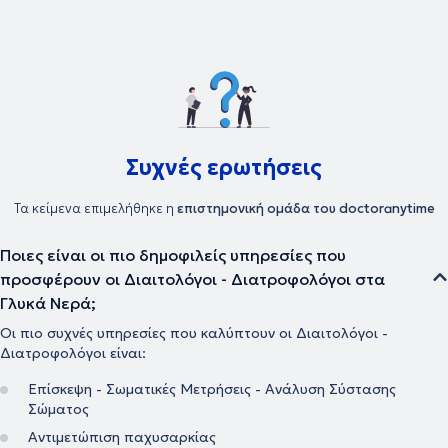
περιστατικών. Μαζί με την ομάδα της και με κύριο γνώμονα πάντα
τη διαφορετικότητα των ανθρώπων και των αναγκών τους,
εξατομικεύει τις οδηγίες της διατροφής και της άσκησής τους και
προσπαθεί μέσα από τη σωστή καθοδήγηση να τους εκπαιδεύσει
έτσι ώστε να υιοθετήσουν ένα πιο υγιεινό τρόπο διατροφής τον
οποίο και θα διατηρήσουν για πιο μεγάλο χρονικό διάστημα.
Συχνές ερωτήσεις
Τα κείμενα επιμελήθηκε η
επιστημονική ομάδα του doctoranytime
Ποιες είναι οι πιο δημοφιλείς υπηρεσίες που
προσφέρουν οι Διαιτολόγοι - Διατροφολόγοι στα
Γλυκά Νερά;
Οι πιο συχνές υπηρεσίες που καλύπτουν οι Διαιτολόγοι -
Διατροφολόγοι είναι:
Επίσκεψη - Σωματικές Μετρήσεις - Ανάλυση Σύστασης
Σώματος
Αντιμετώπιση παχυσαρκίας