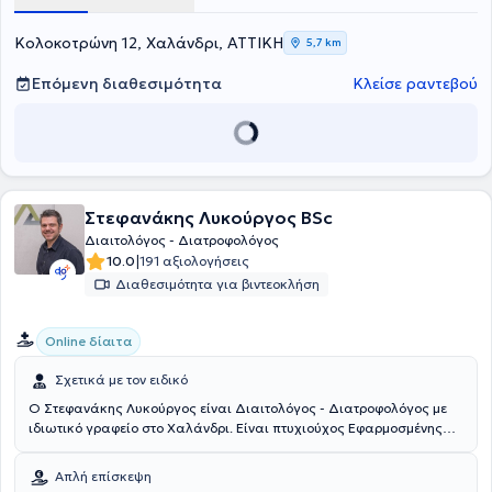
αναλαμβάνει κάθε άνθρωπο που θέλει να χαρίσει στον εαυτό του
ευεξία στο πλαίσιο μιας υγιέστερης διατροφής και
καθημερινότητας.
Κολοκοτρώνη 12, Χαλάνδρι, ΑΤΤΙΚΗ
5,7 km
Επόμενη διαθεσιμότητα
Κλείσε ραντεβού
Στεφανάκης Λυκούργος BSc
Διαιτολόγος - Διατροφολόγος
|
10.0
191 αξιολογήσεις
Διαθεσιμότητα για βιντεοκλήση
Online δίαιτα
Σχετικά με τον ειδικό
Ο Στεφανάκης Λυκούργος είναι Διαιτολόγος - Διατροφολόγος με
ιδιωτικό γραφείο στο Χαλάνδρι. Είναι πτυχιούχος Εφαρμοσμένης
Διαιτολογίας του Canterbury Christ Church University και
διαπιστευμένος μέλος με ISAK level 1, αφού ολοκλήρωσε το
Απλή επίσκεψη
εκπαιδευτικό πρόγραμμα του International Society for the