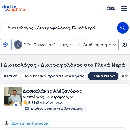
doctoranytime
EL
Διαιτολόγος - Διατροφολόγος, Γλυκά Νερά
DO+ Προνομιακές τιμές
Διαθεσιμότητα
Υ
1
Διαιτολόγος - Διατροφολόγος στα Γλυκά Νερά
Αττική
Ανατολικά προάστια Αθήνας
Γλυκά Νερά
Κάν
Δασκαλάκης Αλέξανδρος
Διαιτολόγος - Διατροφολόγος
|
9.9
45 αξιολογήσεις
Διαθεσιμότητα για βιντεοκλήση
Δίαιτα και διατροφή