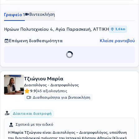
Βιντεοκλήση
Γραφείο 1
Ηρώων Πολυτεχνείου 4, Αγία Παρασκευή, ΑΤΤΙΚΗ
3,6 km
Επόμενη διαθεσιμότητα
Κλείσε ραντεβού
Τζιώγιου Μαρία
Διαιτολόγος - Διατροφολόγος
|
9.9
45 αξιολογήσεις
Διαθεσιμότητα για βιντεοκλήση
Δίαιτα και διατροφή
Σχετικά με την ειδικό
Η
Μαρία Τζιώγιου
είναι Διαιτολόγος – Διατροφολόγος, υπεύθυνη
του διαιτολογικού τμήματος του Ιατρικού Κέντρου Αθηνών (Κλινική