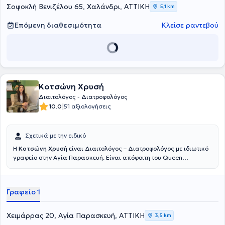
Σοφοκλή Βενιζέλου 65, Χαλάνδρι, ΑΤΤΙΚΗ
5,1 km
Επόμενη διαθεσιμότητα
Κλείσε ραντεβού
Κοτσώνη Χρυσή
Διαιτολόγος - Διατροφολόγος
|
10.0
51 αξιολογήσεις
Σχετικά με την ειδικό
Η
Κοτσώνη Χρυσή
είναι Διαιτολόγος – Διατροφολόγος με ιδιωτικό
γραφείο στην Αγία Παρασκευή. Είναι απόφοιτη του Queen
Margaret University of Edinburgh. Είναι ενεργό μέλος της ΕΔΔΕ
(Ένωση Διαιτολόγων – Διατροφολόγων Ελλάδος) και του ΠΔΣ
(Πανελλήνιος Διαιτολογικός Σύλλογος). Έχει εκπαιδευτεί στο
Γραφείο 1
πλαίσιο πρακτικής άσκησης στο Γενικό Νοσοκομείο Αθηνών
«Αλεξάνδρα», στο Μαιευτήριο «Έλενα Βενιζέλου» και στο Ιατρικό
Αθηνών. Ως Διαιτολόγος παρακολουθεί και συμμετέχει σε διάφορα
Χειμάρρας 20, Αγία Παρασκευή, ΑΤΤΙΚΗ
3,5 km
εκπαιδευτικά προγράμματα και σεμινάρια με σκοπό την συνεχή