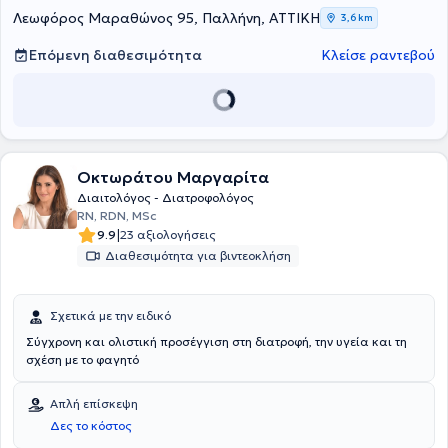
ενημέρωση στις εξελίξεις του κλάδου και πραγματοποιεί ομιλίες σε
Λεωφόρος Μαραθώνος 95, Παλλήνη, ΑΤΤΙΚΗ
3,6 km
δήμους, σχολεία, παιδικά ιδρύματα και αθλητικά σωματεία και
συνεντεύξεις στην τηλεόραση και το youtube με θέμα τη διατροφή.
Επόμενη διαθεσιμότητα
Κλείσε ραντεβού
Τέλος, είναι μέλος της Ένωσης Διαιτολόγων Διατροφολόγων
Ελλάδος και του Πανελληνίου Συλλόγου Διαιτολόγων -
Διατροφολόγων.
Οκτωράτου Μαργαρίτα
Διαιτολόγος - Διατροφολόγος
RN, RDN, MSc
|
9.9
23 αξιολογήσεις
Διαθεσιμότητα για βιντεοκλήση
Σχετικά με την ειδικό
Σύγχρονη και ολιστική προσέγγιση στη διατροφή, την υγεία και τη
σχέση με το φαγητό
Απλή επίσκεψη
Δες το κόστος