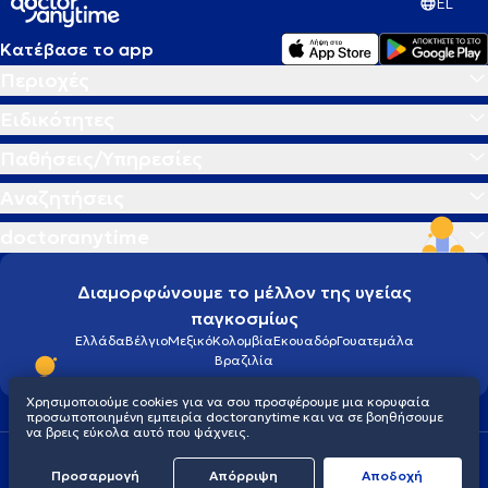
EL
Κατέβασε το app
Περιοχές
Ειδικότητες
Παθήσεις/Υπηρεσίες
Αναζητήσεις
doctoranytime
Διαμορφώνουμε το μέλλον της υγείας
παγκοσμίως
Ελλάδα
Βέλγιο
Μεξικό
Κολομβία
Εκουαδόρ
Γουατεμάλα
Βραζιλία
Χρησιμοποιούμε cookies για να σου προσφέρουμε μια κορυφαία
προσωποποιημένη εμπειρία doctoranytime και να σε βοηθήσουμε
να βρεις εύκολα αυτό που ψάχνεις.
Οροι χρήσης
Cookies
Πολιτική προστασίας προσωπικού απορρήτου
Προσαρμογή
Απόρριψη
Aποδοχή
© 2026 doctoranytime