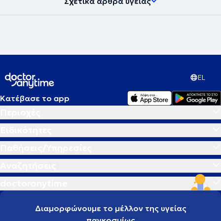
Σχετικά άρθρα υγείας
επαγγελματική εξειδίκευση στις διατροφικές διαταραχές
(ανορεξία, βουλιμία) και την παχυσαρκία από το Εθνικό Κέντρο
Διατροφικών Διαταραχών του Ηνωμένου Βασιλείου (Master
Practitioner in Eating Disorders from National Centre of Eating
Disorders.Από το 2010 είναι Προϊσταμένη του Διαιτολογικού
Τμήματος του ‘Mediterraneo’ Hospital στην Γλυφάδα.Στην Κλινική
‘Mediterraneo’ είναι υπεύθυνη για τα νοσηλευόμενους ασθενείς
όλης της κλινικής του παθολογικού, νεφρολογικού,
EL
γαστρεντερολογικού, χειρουργικού,καρδιολογιού,
καρδιοχειρουργικού τμήματος, της Μονάδας Εντατικής θεραπείας
και Βαριατρικής παχυσαρκίας για Έλληνες και Διεθνείς ασθενείς.
Κατέβασε το app
Περιοχές
Ειδικότητες
Παθήσεις/Υπηρεσίες
Αναζητήσεις
doctoranytime
Διαμορφώνουμε το μέλλον της υγείας
παγκοσμίως