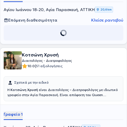
Αγίου Ιωάννου 18-20, Αγία Παρασκευή, ΑΤΤΙΚΗ
20,6 km
Επόμενη διαθεσιμότητα
Κλείσε ραντεβού
Κοτσώνη Χρυσή
Διαιτολόγος - Διατροφολόγος
|
10.0
51 αξιολογήσεις
Σχετικά με την ειδικό
Η
Κοτσώνη Χρυσή
είναι Διαιτολόγος – Διατροφολόγος με ιδιωτικό
γραφείο στην Αγία Παρασκευή. Είναι απόφοιτη του Queen
Margaret University of Edinburgh. Είναι ενεργό μέλος της ΕΔΔΕ
(Ένωση Διαιτολόγων – Διατροφολόγων Ελλάδος) και του ΠΔΣ
(Πανελλήνιος Διαιτολογικός Σύλλογος). Έχει εκπαιδευτεί στο
Γραφείο 1
πλαίσιο πρακτικής άσκησης στο Γενικό Νοσοκομείο Αθηνών
«Αλεξάνδρα», στο Μαιευτήριο «Έλενα Βενιζέλου» και στο Ιατρικό
Αθηνών. Ως Διαιτολόγος παρακολουθεί και συμμετέχει σε διάφορα