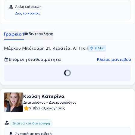
για Διαιτολόγους» και «Πέρα από τα όρια της δίαιτας» του Κέντρου
Απλή επίσκεψη
Ψυχικών Εφαρμογών (ΚΕ.Ψ.ΕΦ.), με σκοπό την ολιστική προσέγγιση
Δες το κόστος
του κάθε ατόμου.
Βιντεοκλήση
Γραφείο 1
Μάρκου Μπότσαρη 21, Κερατέα, ΑΤΤΙΚΗ
9,6 km
Επόμενη διαθεσιμότητα
Κλείσε ραντεβού
Κιούση Κατερίνα
Διαιτολόγος - Διατροφολόγος
|
9.9
52 αξιολογήσεις
Δίαιτα και διατροφή
Σχετικά με την ειδικό