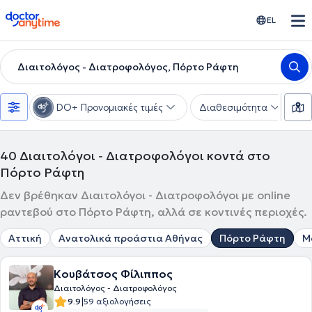
doctoranytime
EL
Διαιτολόγος - Διατροφολόγος, Πόρτο Ράφτη
DO+ Προνομιακές τιμές
Διαθεσιμότητα
Υ
40
Διαιτολόγοι - Διατροφολόγοι κοντά στο
Πόρτο Ράφτη
Δεν βρέθηκαν Διαιτολόγοι - Διατροφολόγοι με online
ραντεβού στο Πόρτο Ράφτη, αλλά σε κοντινές περιοχές.
Αττική
Ανατολικά προάστια Αθήνας
Πόρτο Ράφτη
Μ
Κουβάτσος Φίλιππος
Διαιτολόγος - Διατροφολόγος
|
9.9
59 αξιολογήσεις