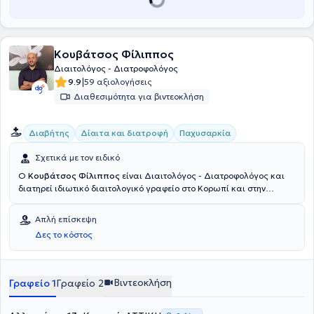
ομιλίες συλλόγων και αρθρογραφεί σε μια σειρά από επιστημονικά
περιοδικά και websites.
Κουβάτσος Φίλιππος
Διαιτολόγος - Διατροφολόγος
|
9.9
59 αξιολογήσεις
Διαθεσιμότητα για βιντεοκλήση
Διαβήτης
Δίαιτα και διατροφή
Παχυσαρκία
Σχετικά με τον ειδικό
Ο
Κουβάτσος Φίλιππος
είναι Διαιτολόγος - Διατροφολόγος και
διατηρεί ιδιωτικό διαιτολογικό γραφείο στο Κορωπί και στην
Δάφνη. Παράλληλα, είναι Επιστημονικός συνεργάτης του Κέντρου
Εναλλακτικών Θεραπειών MTS στη Λαμία και του του Διατροφικού
Απλή επίσκεψη
Κέντρου του Δήμου Παλαιού Φαλήρου, ενώ παρακολουθεί
Δες το κόστος
περιστατικά εξ αποστάσεως σε όλη την Ελλάδα (Σύρος, Θήβα,
Κρήτη, Βόλο, Λαμία) και στο εξωτερικό (Κύπρος, Αμερική, Ντουμπάι,
Γερμανία). Σπούδασε Επιστήμη Διαιτολογίας και Διατροφής στο
Χαροκόπειο Πανεπιστήμιο και έχει εκπαιδευτεί στη Δυτική και
Βιντεοκλήση
Γραφείο 1
Γραφείο 2
Κινεζική βοτανοθεραπεία, στην Ιπποκράτειο Διατροφή αλλά και στο
Βελονισμό στην Ακαδημία Αρχαίας Ελληνικής και Κινέζικης