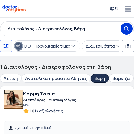
doctoranytime
EL
Διαιτολόγος - Διατροφολόγος, Βάρη
DO+ Προνομιακές τιμές
Διαθεσιμότητα
Υ
1
Διαιτολόγος - Διατροφολόγος στη Βάρη
Αττική
Ανατολικά προάστια Αθήνας
Βάρη
Βάρκιζα
Κόρμη Σοφία
Διαιτολόγος - Διατροφολόγος
MSc
|
10
19 αξιολογήσεις
Σχετικά με την ειδικό