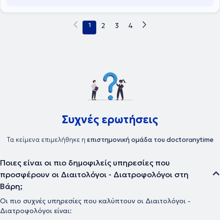
ανάγκες και το ιατρικό ιστορικό κάθε ατόμου. Εξειδικεύεται στην
παιδική και εφηβική διατροφή, στη διατροφική διαχείριση του
σακχαρώδη διαβήτη, στην κλινική διαιτολογία, στη διατροφική
1
2
3
4
συμβουλευτική, καθώς και στην αντιμετώπιση της παχυσαρκίας
όσο και στη ρύθμιση του μεταβολισμού. Παράλληλα, ασχολείται με
τη διατροφή και την άσκηση, υποστηρίζοντας άτομα που επιθυμούν
βελτίωση της σύστασης του σώματός τους και της συνολικής τους
υγείας, μέσα από μια επιστημονικά τεκμηριωμένη προσέγγιση.
Στόχος του είναι η διαμόρφωση ρεαλιστικών και βιώσιμων
διατροφικών συνηθειών προσαρμοσμένων στον τρόπο ζωής κάθε
ανθρώπου, με έμφαση στην διατροφική εκπαίδευση, την πρόληψη
και τη μακροχρόνια διατήρηση των αποτελεσμάτων.
Συχνές ερωτήσεις
Τα κείμενα επιμελήθηκε η
επιστημονική ομάδα του doctoranytime
Ποιες είναι οι πιο δημοφιλείς υπηρεσίες που
προσφέρουν οι Διαιτολόγοι - Διατροφολόγοι στη
Βάρη;
Οι πιο συχνές υπηρεσίες που καλύπτουν οι Διαιτολόγοι -
Διατροφολόγοι είναι: