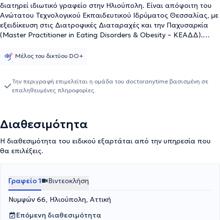
διατηρεί ιδιωτικό γραφείο στην Ηλιούπολη. Είναι απόφοιτη του
Ανώτατου Τεχνολογικού Εκπαιδευτικού Ιδρύματος Θεσσαλίας, με
εξειδίκευση στις Διατροφικές Διαταραχές και την Παχυσαρκία
(Master Practitioner in Eating Disorders & Obesity – ΚΕΑΔΔ).
Κατά την ολοκλήρωση των σπουδών της πραγματοποίησε την
πρακτική της άσκηση στο Γενικό Νοσοκομείο Τρικάλων,
Μέλος του δικτύου DO+
αποκτώντας πολύτιμη κλινική εμπειρία. Έχει παρακολουθήσει
πολυάριθμα σεμινάρια και ημερίδες γύρω από την κλινική
Την περιγραφή επιμελείται η ομάδα του doctoranytime βασισμένη σε
διατροφή, την παιδική παχυσαρκία και τη διαχείριση σωματικού
επαληθευμένες πληροφορίες.
βάρους. Παρέχει εξατομικευμένα προγράμματα διατροφής με
στόχο την προαγωγή της υγείας και την ουσιαστική βελτίωση της
ποιότητας ζωής.
Διαθεσιμότητα
Η διαθεσιμότητα του ειδικού εξαρτάται από την υπηρεσία που
θα επιλέξεις.
Γραφείο 1
Βιντεοκλήση
Νυμφών 66, Ηλιούπολη, Αττική
Επόμενη διαθεσιμότητα