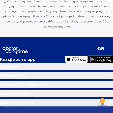
χρήστη από τη στιγμή που αντιμετωπίζει ένα ιατρικό σύμπτωμα μέχρι τη
στιγμή της λύσης του, δίνοντας του τη δυνατότητα να βρεί τον ειδικό που
χρειάζεται, να ζητήσει καθοδήγηση μέσω chat και να μιλήσει μαζί του
μέσω βιντεοκλήσης. Η Αποτα Ευδοκια έχει συμπληρώσει τις πληροφορίες
που αναγράφονται, οι οποίες τίθενται υπό επεξεργασία από την ομάδα
του doctoranytime.
EL
Κατέβασε το app
Περιοχές
Ειδικότητες
Παθήσεις/Υπηρεσίες
Αναζητήσεις
doctoranytime