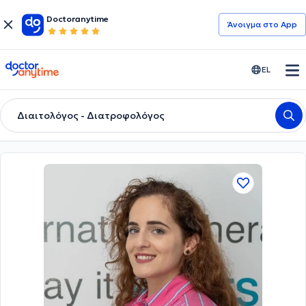
Doctoranytime
Άνοιγμα στο App
doctoranytime
EL
Διαιτολόγος - Διατροφολόγος