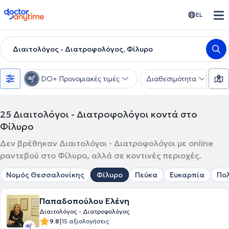
doctoranytime
EL
Διαιτολόγος - Διατροφολόγος, Φίλυρο
DO+ Προνομιακές τιμές
Διαθεσιμότητα
Υ
25
Διαιτολόγοι - Διατροφολόγοι κοντά στο
Φίλυρο
Δεν βρέθηκαν Διαιτολόγοι - Διατροφολόγοι με online
ραντεβού στο Φίλυρο, αλλά σε κοντινές περιοχές.
Νομός Θεσσαλονίκης
Φίλυρο
Πεύκα
Ευκαρπία
Πο
Παπαδοπούλου Ελένη
Διαιτολόγος - Διατροφολόγος
|
9.8
15 αξιολογήσεις