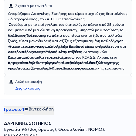
Σχετικά με τον ειδικό
Ονομάζομαι Δαργκίνης Σωτήρης και είμαι πτυχιούχος διαιτολόγος
- διατροφολόγος , του Α.Τ.Ε.Ι Θεσσαλονίκης.
Συνδέομαι με το επάγγελμα του διαιτολόγου πάνω από 25 χρόνια
και μέσα από μια ολιστική προσέγγιση, υπηρετώ με αφοσίωση τον
κλάδο της διατροφής.
Η διατροφή μέσα από τα μάτια μου, είναι ένα ταξίδι που αλλάζει
ζωές, είσαι μοναδικός/ή και αξίζεις εξατομικευμένη καθοδήγηση
για να πετύχεις τους στόχους σου. Για αυτό είμαι εγώ εδώ,
Η ανάγκη μου για συνεχή εξέλιξη με οδήγησε στην εξειδίκευση στη
συνοδοιπόρος σου σε όλο αυτό το ταξίδι.
Διατροφική και Ψυχολογική Αντιμετώπιση Διατροφικών
Διαταραχών και Παχυσαρκίας μέσω του ΚΕΑΔΔ. Ακόμη, έχω
Πώς μπορούμε να συνεργαστούμε;
παρακολουθήσει επιμορφωτικά σεμινάρια κλινικής διατροφής,
Πραγματοποιώ διαιτολογικές συνεδρίες τόσο δια ζώσης στο
νοσηλευόμενων ασθενών, μεταβολομικής και κλινικής εφαρμογής
γραφείο μου (Εγνατίας 90) όσο και διαδικτυακά.
σε αυτοάνοσα και χρόνια νοσήματα και έχω καταρτιστεί στην
αθλητική διατροφή και στον ωτοβελονισμό. Μέσα από την
Απλή επίσκεψη
κατάρτισή μου στον ωτοβελονισμό στοχεύω στην διαχείριση του
Δες το κόστος
στρες, της πείνας και του μεταβολισμού. Τέλος, έχω
παρακολουθήσει πληθώρα σεμιναρίων σχετικά με το μικροβίωμα
και τον διαβήτη.
Βιντεοκλήση
Γραφείο 1
ΔΑΡΓΚΙΝΗΣ ΣΩΤΗΡΙΟΣ
Εγνατία 96 (2ος όροφος), Θεσσαλονίκη, ΝΟΜΟΣ
ΘΕΣΣΑΛΟΝΙΚΗΣ