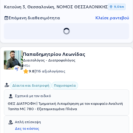
ποιότητα ζωής τους μέσω της διατροφής.
Κατούνη 3, Θεσσαλονίκη, ΝΟΜΟΣ ΘΕΣΣΑΛΟΝΙΚΗΣ
9,0 km
Επόμενη διαθεσιμότητα
Κλείσε ραντεβού
Παπαδημητρίου Λεωνίδας
Διαιτολόγος - Διατροφολόγος
MSc
|
9.8
116 αξιολογήσεις
Δίαιτα και διατροφή
Παχυσαρκία
Σχετικά με τον ειδικό
ΘΕΣ ΔΙΑΤΡΟΦΗ | Τμηματική Λιπομέτρηση με τον κορυφαίο Αναλυτή
Tanita MC 780 - Εξατομικευμένα Πλάνα
Απλή επίσκεψη
Δες το κόστος