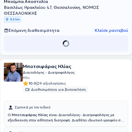
Μπούμπα Αποστολία
τρόπο έχει καταφέρει να νιώθει κανείς ότι η συνεδρία
πραγματοποιείται απο κοντά! Μότο της είναι "Ακόμα και οι μικρές
Βασιλέως Ηρακλείου 47, Θεσσαλονίκη, ΝΟΜΟΣ
αλλαγές είναι μεγάλη πρόοδος. Ο καθένας έχει τον ρυθμό του! "
ΘΕΣΣΑΛΟΝΙΚΗΣ
9,5 km
Επόμενη διαθεσιμότητα
Κλείσε ραντεβού
Μποτσιφάρας Ηλίας
Διαιτολόγος - Διατροφολόγος
MSc
|
10.0
29 αξιολογήσεις
Διαθεσιμότητα για βιντεοκλήση
Σχετικά με τον ειδικό
Ο
Μποτσιφάρας Ηλίας
είναι Διαιτολόγος- Διατροφολόγος με
εξειδίκευση στην αθλητική διατροφή. Διαθέτει ιδιωτικό γραφείο στο
κέντρο υγείας NOUS THERAPY CENTER στο κέντρο της
Θεσσαλονίκης. Είναι καθηγητής στα ΙΕΚ ΑΛΦΑ Θεσσαλονίκης στον