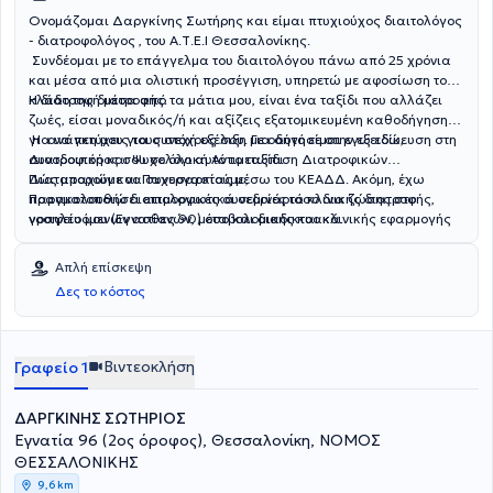
Ονομάζομαι Δαργκίνης Σωτήρης και είμαι πτυχιούχος διαιτολόγος
- διατροφολόγος , του Α.Τ.Ε.Ι Θεσσαλονίκης.
Συνδέομαι με το επάγγελμα του διαιτολόγου πάνω από 25 χρόνια
και μέσα από μια ολιστική προσέγγιση, υπηρετώ με αφοσίωση τον
κλάδο της διατροφής.
Η διατροφή μέσα από τα μάτια μου, είναι ένα ταξίδι που αλλάζει
ζωές, είσαι μοναδικός/ή και αξίζεις εξατομικευμένη καθοδήγηση
για να πετύχεις τους στόχους σου. Για αυτό είμαι εγώ εδώ,
Η ανάγκη μου για συνεχή εξέλιξη με οδήγησε στην εξειδίκευση στη
συνοδοιπόρος σου σε όλο αυτό το ταξίδι.
Διατροφική και Ψυχολογική Αντιμετώπιση Διατροφικών
Διαταραχών και Παχυσαρκίας μέσω του ΚΕΑΔΔ. Ακόμη, έχω
Πώς μπορούμε να συνεργαστούμε;
παρακολουθήσει επιμορφωτικά σεμινάρια κλινικής διατροφής,
Πραγματοποιώ διαιτολογικές συνεδρίες τόσο δια ζώσης στο
νοσηλευόμενων ασθενών, μεταβολομικής και κλινικής εφαρμογής
γραφείο μου (Εγνατίας 90) όσο και διαδικτυακά.
σε αυτοάνοσα και χρόνια νοσήματα και έχω καταρτιστεί στην
αθλητική διατροφή και στον ωτοβελονισμό. Μέσα από την
Απλή επίσκεψη
κατάρτισή μου στον ωτοβελονισμό στοχεύω στην διαχείριση του
Δες το κόστος
στρες, της πείνας και του μεταβολισμού. Τέλος, έχω
παρακολουθήσει πληθώρα σεμιναρίων σχετικά με το μικροβίωμα
και τον διαβήτη.
Βιντεοκλήση
Γραφείο 1
ΔΑΡΓΚΙΝΗΣ ΣΩΤΗΡΙΟΣ
Εγνατία 96 (2ος όροφος), Θεσσαλονίκη, ΝΟΜΟΣ
ΘΕΣΣΑΛΟΝΙΚΗΣ
9,6 km