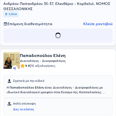
Ανδρέου Παπανδρέου 35-37, Ελευθέριο - Κορδελιό, ΝΟΜΟΣ
ΘΕΣΣΑΛΟΝΙΚΗΣ
3,8 km
Επόμενη διαθεσιμότητα
Κλείσε ραντεβού
Παπαδοπούλου Ελένη
Διαιτολόγος - Διατροφολόγος
|
9.8
15 αξιολογήσεις
Σχετικά με την ειδικό
Η
Παπαδοπούλου Ελένη
είναι Διαιτολόγος - Διατροφολόγος με
ιδιωτικό διαιτολογικό γραφείο στον Εύοσμο της Θεσσαλονίκης.
Είναι πτυχιούχος Διαιτολογίας και Διατροφής του Ανώτατου
Τεχνολογικού Εκπαιδευτικού Ιδρύματος Θεσσαλονίκης. Στο πλαίσιο
Απλή επίσκεψη
συνεχούς επιμόρφωσης, έχει συμμετάσχει ενεργά σε σεμινάρια,
Δες το κόστος
συνέδρια διαιτολογίας, διατροφολογίας και αισθητικής. Στο
ιδιωτικό της γραφείο παρέχει εξατομικευμένα προγράμματα