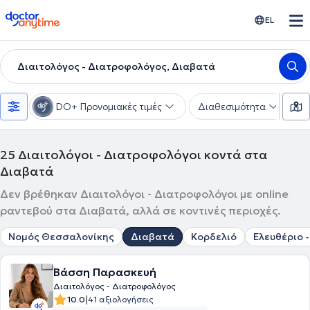
doctoranytime
EL
Διαιτολόγος - Διατροφολόγος, Διαβατά
DO+ Προνομιακές τιμές
Διαθεσιμότητα
Υ
25
Διαιτολόγοι - Διατροφολόγοι κοντά στα
Διαβατά
Δεν βρέθηκαν Διαιτολόγοι - Διατροφολόγοι με online
ραντεβού στα Διαβατά, αλλά σε κοντινές περιοχές.
Νομός Θεσσαλονίκης
Διαβατά
Κορδελιό
Ελευθέριο 
Βάσση Παρασκευή
Διαιτολόγος - Διατροφολόγος
|
10.0
41 αξιολογήσεις