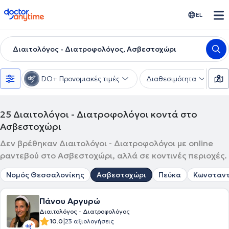
doctoranytime
EL
Διαιτολόγος - Διατροφολόγος, Ασβεστοχώρι
DO+ Προνομιακές τιμές
Διαθεσιμότητα
Υ
25
Διαιτολόγοι - Διατροφολόγοι κοντά στο
Ασβεστοχώρι
Δεν βρέθηκαν Διαιτολόγοι - Διατροφολόγοι με online
ραντεβού στο Ασβεστοχώρι, αλλά σε κοντινές περιοχές.
Νομός Θεσσαλονίκης
Ασβεστοχώρι
Πεύκα
Κωνσταντ
Πάνου Αργυρώ
Διαιτολόγος - Διατροφολόγος
|
10.0
23 αξιολογήσεις