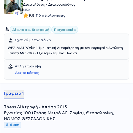
καρδιακή ανεπάρκεια. Παρακολουθεί συστηματικά επιστημονικά
Διαιτολόγος - Διατροφολόγος
συνέδρια και ημερίδες διατροφής, επενδύοντας διαρκώς στη
MSc
συνεχή επαγγελματική της εξέλιξη. Η προσέγγισή της είναι
|
9.8
116 αξιολογήσεις
εξατομικευμένη, επιστημονικά τεκμηριωμένη και επικεντρωμένη στη
βιώσιμη αλλαγή συνηθειών, χωρίς στερητικές δίαιτες, με στόχο μια
ισορροπημένη και υγιή σχέση με το φαγητό. Αν επιθυμείτε να
Δίαιτα και διατροφή
Παχυσαρκία
αποκτήσετε τις γνώσεις και τα εργαλεία ώστε να τρέφεστε υγιεινά,
με συνειδητότητα και αυτονομία, βρίσκεστε στο κατάλληλο μέρος.
Σχετικά με τον ειδικό
ΘΕΣ ΔΙΑΤΡΟΦΗ | Τμηματική Λιπομέτρηση με τον κορυφαίο Αναλυτή
Tanita MC 780 - Εξατομικευμένα Πλάνα
Απλή επίσκεψη
Δες το κόστος
Γραφείο 1
Thess ΔΙΑτροφή - Από το 2013
Εγνατίας 100 (Στάση Μετρό ΑΓ. Σοφία), Θεσσαλονίκη,
ΝΟΜΟΣ ΘΕΣΣΑΛΟΝΙΚΗΣ
6,8 km