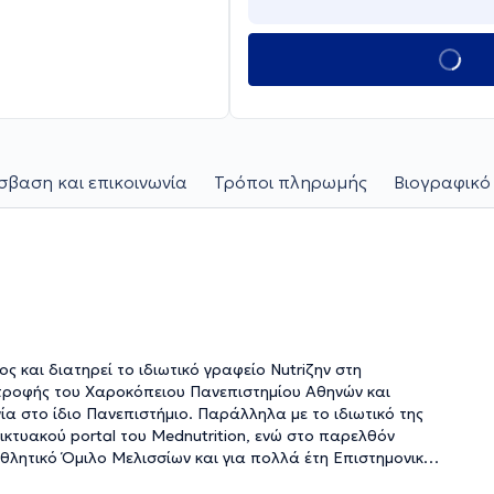
βαση και επικοινωνία
Τρόποι πληρωμής
Βιογραφικό
ς και διατηρεί το ιδιωτικό γραφείο Nutriζην στη
ατροφής του Χαροκόπειου Πανεπιστημίου Αθηνών και
ία στο ίδιο Πανεπιστήμιο. Παράλληλα με το ιδιωτικό της
κτυακού portal του Mednutrition, ενώ στο παρελθόν
λητικό Όμιλο Μελισσίων και για πολλά έτη Επιστημονικός
ιου Πανεπιστημίου Αθηνών. Επιπρόσθετα, αξίζει να