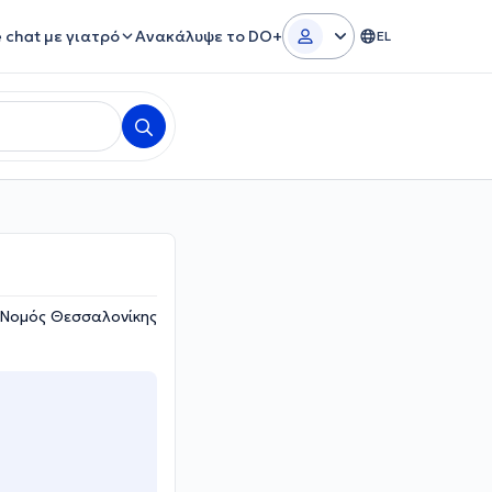
e chat με γιατρό
Ανακάλυψε το DO+
EL
 Νομός Θεσσαλονίκης