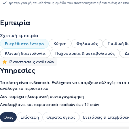
αναφερθεί, πως ολοκλήρωσε την πρακτική της άσκηση στα μεγαλ
Την περιγραφή επιμελείται η ομάδα του doctoranytime βασισμένη σε επ
"Τζάνειο" και "Γ. Γεννηματάς", το Νοσοκομείο Παίδων "Αγία Σοφί
το ΚΑΤ. Τέλος, στο γραφείο της παρέχει υπηρεσίες υψηλής ποιότητας στο χώρο τη
ιδιαιτερότητες, στο πρόγραμμα της καθημερινότητας αλλά και σ
Εμπειρία
πρόγραμμα διατροφής που ανταποκρίνεται καλύτερα στις ανάγκε
Σχετική εμπειρία
Κύηση
Θηλασμός
Παιδική δ
Ευερέθιστο έντερο
Κλινική διαιτολογία
Παχυσαρκία & μεταβολισμός
Δ
17 συστάσεις ασθενών
Υπηρεσίες
Τα κόστη είναι ενδεικτικά. Ενδέχεται να υπάρξουν αλλαγές κατά 
ανάλογα το περιστατικό.
Δεν παρέχει ηλεκτρονική συνταγογράφηση
Αναλαμβάνει και περιστατικά παιδιών έως 12 ετών
Όλες
Επίσκεψη
Θέματα υγείας
Εξετάσεις & Επεμβάσει