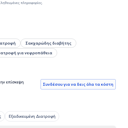
ύτερα νοσοκομεία της Αθήνας, όπως το Γενικό Νοσοκομείο
αληθευμένες πληροφορίες.
α", το Γενικό Νοσοκομείο Νοσημάτων Θώρακος "Σωτηρία" και
ς διατροφής και με σεβασμό στις ατομικές
το προσωπικό γούστο του καθενός, διαμορφώνει το
ς του καθενός.
ιατροφή
Σακχαρώδης διαβήτης
ιατροφή για νεφροπάθεια
την επίσκεψη
Συνδέσου για να δεις όλα τα κόστη
ς
Εξειδικευμένη Διατροφή