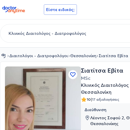
doctoranytime
Είστε ειδικός;
Διαιτολόγοι - Διατροφολόγοι
Θεσσαλονίκη
Σιατίτσα Εβίτα
Σιατίτσα Εβίτα
MSc
Κλινικός Διαιτολόγος
Θεσσαλονίκη
|
10
17 αξιολογήσεις
Διεύθυνση
Λέοντος Σοφού 2, Θ
Θεσσαλονίκης