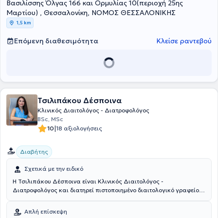
Βασιλίσσης Όλγας 166 και Ορμυλίας 10(περιοχή 25ης
βασίζεται στην αντιοξειδωτική και στην μεσογειακή διατροφή.
Επίσης, εξειδικεύονται στη διατροφική υποστήριξη χρόνιων και
Μαρτίου) , Θεσσαλονίκη, ΝΟΜΟΣ ΘΕΣΣΑΛΟΝΙΚΗΣ
αυτοάνοσων νοσημάτων, όπου μέσω της διατροφής καλύπτονται
1,5 km
όλες οι θρεπτικές ανάγκες του οργανισμού βοηθώντας έτσι
συμπληρωματικά στην θεραπεία ασθενειών.
Επόμενη διαθεσιμότητα
Κλείσε ραντεβού
Τσιλιπάκου Δέσποινα
Κλινικός Διαιτολόγος - Διατροφολόγος
BSc, MSc
|
10
18 αξιολογήσεις
Διαβήτης
Σχετικά με την ειδικό
Η Τσιλιπάκου Δέσποινα είναι Κλινικός Διαιτολόγος -
Διατροφολόγος και διατηρεί πιστοποιημένο διαιτολογικό γραφείο
από το 2015 στη Θεσσαλονίκη. Είναι απόφοιτη του τμήματος
Διατροφής – Διαιτολογίας του Αλεξάνδρειου Τεχνολογικού
Απλή επίσκεψη
Εκπαιδευτικού Ιδρύματος Θεσσαλονίκης. Και τελειόφοιτη του