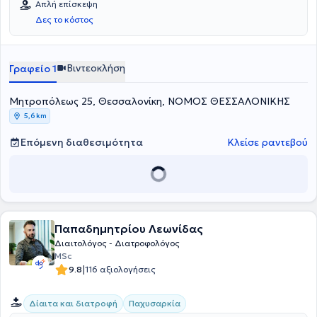
Απλή επίσκεψη
ανορεξία, την παχυσαρκία, τον σακχαρώδη διαβήτη και το
μακροπρόθεσμα.
εντέρου (IBS), νόσου Crohn, παιδικής και εφηβικής διατροφής,
Δες το κόστος
σύνδρομο ευερέθιστου εντέρου.
διατροφής εγκυμοσύνης και θηλασμού, αθλητικής διατροφής,
καθώς και vegetarian και vegan διατροφής.
Βιντεοκλήση
Γραφείο 1
Μητροπόλεως 25, Θεσσαλονίκη, ΝΟΜΟΣ ΘΕΣΣΑΛΟΝΙΚΗΣ
5,6 km
Επόμενη διαθεσιμότητα
Κλείσε ραντεβού
Παπαδημητρίου Λεωνίδας
Διαιτολόγος - Διατροφολόγος
MSc
|
9.8
116 αξιολογήσεις
Δίαιτα και διατροφή
Παχυσαρκία