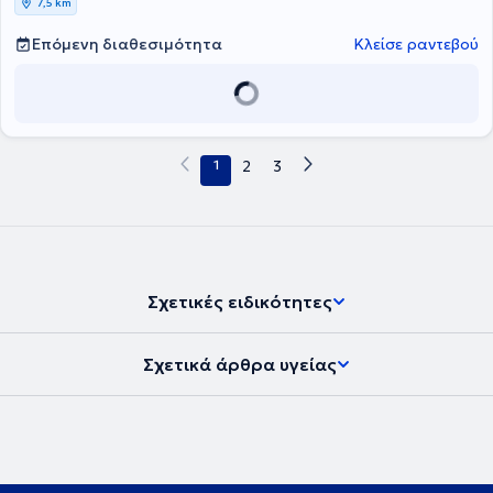
7,5 km
πρόγραμμα διατροφής το οποίο θα είναι εφαρμοσμένο στις
προσωπικές σας ανάγκες και θα σας καλύπτει πλήρως
Επόμενη διαθεσιμότητα
Κλείσε ραντεβού
παρέχοντάς σας όλα τα θρεπτικά συστατικά που χρειάζεστε για να
λειτουργήσει σωστά ο οργανισμός σας! Οποιοσδήποτε και αν είναι
ο διατροφικός σας στόχος εμείς έχουμε την λύση και τα εργαλεία
για να τον πετύχουμε!
1
2
3
Σχετικές ειδικότητες
Σχετικά άρθρα υγείας