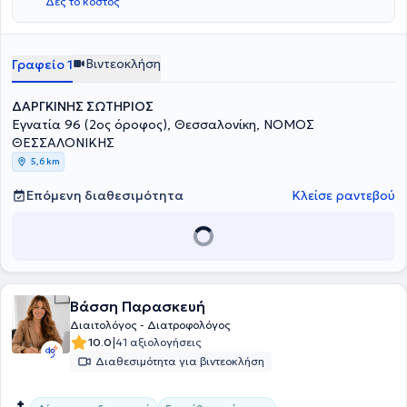
Δες το κόστος
στρες, της πείνας και του μεταβολισμού. Τέλος, έχω
παρακολουθήσει πληθώρα σεμιναρίων σχετικά με το μικροβίωμα
και τον διαβήτη.
Βιντεοκλήση
Γραφείο 1
ΔΑΡΓΚΙΝΗΣ ΣΩΤΗΡΙΟΣ
Εγνατία 96 (2ος όροφος), Θεσσαλονίκη, ΝΟΜΟΣ
ΘΕΣΣΑΛΟΝΙΚΗΣ
5,6 km
Επόμενη διαθεσιμότητα
Κλείσε ραντεβού
Βάσση Παρασκευή
Διαιτολόγος - Διατροφολόγος
|
10.0
41 αξιολογήσεις
Διαθεσιμότητα για βιντεοκλήση