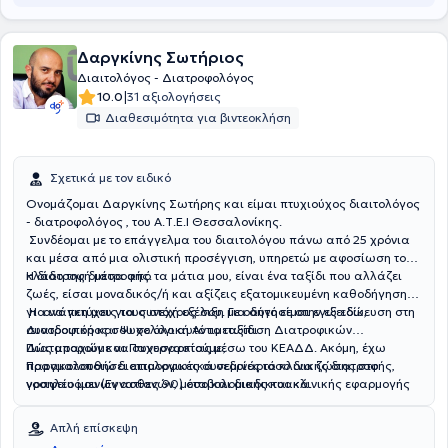
Δαργκίνης Σωτήριος
Διαιτολόγος - Διατροφολόγος
|
10.0
31 αξιολογήσεις
Διαθεσιμότητα για βιντεοκλήση
Σχετικά με τον ειδικό
Ονομάζομαι Δαργκίνης Σωτήρης και είμαι πτυχιούχος διαιτολόγος
- διατροφολόγος , του Α.Τ.Ε.Ι Θεσσαλονίκης.
Συνδέομαι με το επάγγελμα του διαιτολόγου πάνω από 25 χρόνια
και μέσα από μια ολιστική προσέγγιση, υπηρετώ με αφοσίωση τον
κλάδο της διατροφής.
Η διατροφή μέσα από τα μάτια μου, είναι ένα ταξίδι που αλλάζει
ζωές, είσαι μοναδικός/ή και αξίζεις εξατομικευμένη καθοδήγηση
για να πετύχεις τους στόχους σου. Για αυτό είμαι εγώ εδώ,
Η ανάγκη μου για συνεχή εξέλιξη με οδήγησε στην εξειδίκευση στη
συνοδοιπόρος σου σε όλο αυτό το ταξίδι.
Διατροφική και Ψυχολογική Αντιμετώπιση Διατροφικών
Διαταραχών και Παχυσαρκίας μέσω του ΚΕΑΔΔ. Ακόμη, έχω
Πώς μπορούμε να συνεργαστούμε;
παρακολουθήσει επιμορφωτικά σεμινάρια κλινικής διατροφής,
Πραγματοποιώ διαιτολογικές συνεδρίες τόσο δια ζώσης στο
νοσηλευόμενων ασθενών, μεταβολομικής και κλινικής εφαρμογής
γραφείο μου (Εγνατίας 90) όσο και διαδικτυακά.
σε αυτοάνοσα και χρόνια νοσήματα και έχω καταρτιστεί στην
αθλητική διατροφή και στον ωτοβελονισμό. Μέσα από την
Απλή επίσκεψη
κατάρτισή μου στον ωτοβελονισμό στοχεύω στην διαχείριση του