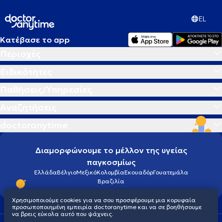
EL
Κατέβασε το app
Περιοχές
Ειδικότητες
Παθήσεις/Υπηρεσίες
Αναζητήσεις
doctoranytime
Διαμορφώνουμε το μέλλον της υγείας
παγκοσμίως
Ελλάδα
Βέλγιο
Μεξικό
Κολομβία
Εκουαδόρ
Γουατεμάλα
Βραζιλία
Χρησιμοποιούμε cookies για να σου προσφέρουμε μια κορυφαία
προσωποποιημένη εμπειρία doctoranytime και να σε βοηθήσουμε
να βρεις εύκολα αυτό που ψάχνεις.