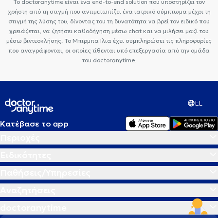
Το doctoranytime είναι ένα end-to-end solution που υποστηρίζει τον
χρήστη από τη στιγμή που αντιμετωπίζει ένα ιατρικό σύμπτωμα μέχρι τη
στιγμή της λύσης του, δίνοντας του τη δυνατότητα να βρεί τον ειδικό που
χρειάζεται, να ζητήσει καθοδήγηση μέσω chat και να μιλήσει μαζί του
μέσω βιντεοκλήσης. Το Μπιρμπα Ιλια έχει συμπληρώσει τις πληροφορίες
που αναγράφονται, οι οποίες τίθενται υπό επεξεργασία από την ομάδα
του doctoranytime.
EL
Κατέβασε το app
Περιοχές
Ειδικότητες
Παθήσεις/Υπηρεσίες
Αναζητήσεις
doctoranytime