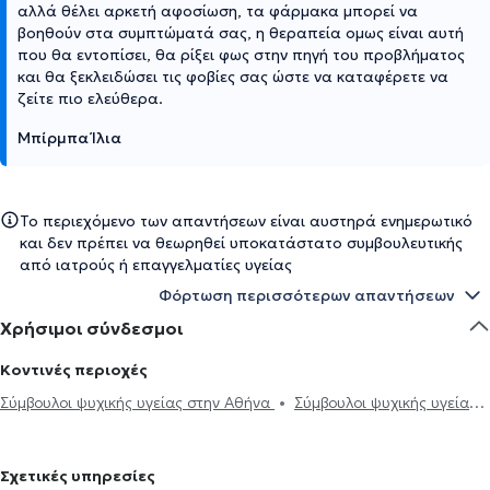
αλλά θέλει αρκετή αφοσίωση, τα φάρμακα μπορεί να
βοηθούν στα συμπτώματά σας, η θεραπεία ομως είναι αυτή
που θα εντοπίσει, θα ρίξει φως στην πηγή του προβλήματος
και θα ξεκλειδώσει τις φοβίες σας ώστε να καταφέρετε να
ζείτε πιο ελεύθερα.
Μπίρμπα Ίλια
Το περιεχόμενο των απαντήσεων είναι αυστηρά ενημερωτικό
και δεν πρέπει να θεωρηθεί υποκατάστατο συμβουλευτικής
από ιατρούς ή επαγγελματίες υγείας
Φόρτωση περισσότερων απαντήσεων
Χρήσιμοι σύνδεσμοι
Κοντινές περιοχές
Σύμβουλοι ψυχικής υγείας στην Αθήνα
Σύμβουλοι ψυχικής υγείας
στους Αμπελόκηπους
Σύμβουλοι ψυχικής υγείας στην Πανόρμου
Σύμβουλοι ψυχικής υγείας στα Εξάρχεια
Σύμβουλοι ψυχικής υγείας
Σχετικές υπηρεσίες
στην Πλατεία Μαβίλη
Σύμβουλοι ψυχικής υγείας στη Νέα φιλοθέη