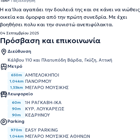
Toni
• 1 αξιολόγηση
Η κα Ίλια αγαπάει την δουλειά της και σε κάνει να νιώθεις
οικεία και όμορφα από την πρώτη συνεδρία. Με έχει
βοηθήσει πολυ και την συνιστώ ανεπιφύλακτα.
04 Σεπτεμβρίου 2025
Πρόσβαση και επικοινωνία
Διεύθυνση
Κάλβου 110 και Πλατυπόδη Βάρδα, Γκύζη, Αττική
Μετρό
ΑΜΠΕΛΌΚΗΠΟΙ
650m
ΠΑΝΌΡΜΟΥ
1,04km
ΜΈΓΑΡΟ ΜΟΥΣΙΚΉΣ
1,33km
Λεωφορείο
1Η ΡΑΓΚΑΒΗ-ΙΚΑ
60m
ΚΥΡ. ΛΟΥΚΑΡΕΩΣ
90m
ΚΕΔΡΗΝΟΥ
90m
Parking
EASY PARKING
970m
ΜΕΓΆΡΟ ΜΟΥΣΙΚΉΣ ΑΘΗΝΏΝ
1,04km