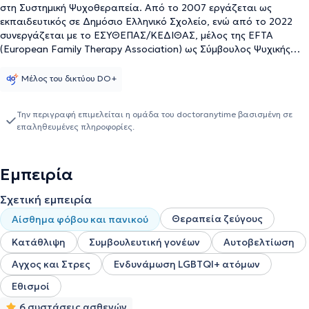
στη Συστημική Ψυχοθεραπεία. Από το 2007 εργάζεται ως
εκπαιδευτικός σε Δημόσιο Ελληνικό Σχολείο, ενώ από το 2022
συνεργάζεται με το ΕΣΥΘΕΠΑΣ/ΚΕΔΙΘΑΣ, μέλος της ΕFTA
(European Family Therapy Association) ως Σύμβουλος Ψυχικής
Υγείας, προσφέροντας στήριξη σε εφήβους, ενήλικες και
ζευγάρια. Σπούδασε Αγγλική Φιλολογία στο Εθνικό και
Μέλος του δικτύου DO+
Καποδιστριακό Πανεπιστήμιο Αθηνών και συνέχισε τις σπουδές
της στο Warwick University στην Αγγλία, όπου ολοκλήρωσε
Την περιγραφή επιμελείται η ομάδα του doctoranytime βασισμένη σε
μεταπτυχιακό στις Πολιτιστικές Σπουδές. Από το 2020 έως το
επαληθευμένες πληροφορίες.
2024 φοίτησε στο Κέντρο Διερεύνησης της Βελτίωσης και
Θεραπείας Ανθρωπίνων Συστημάτων της Εταιρείας Συστημικής
Θεραπείας και Παρέμβασης ΕΣΥΘΕΠΑΣ, όπου ειδικεύεται στη
Εμπειρία
Συστημική και Οικογενειακή Ψυχοθεραπεία. Οι συνεδρίες γίνονται
στα Ελληνικά ή Αγγλικά, όπως επίσης και online κατόπιν
Σχετική εμπειρία
συνεννόησης.
Θεραπεία ζεύγους
Αίσθημα φόβου και πανικού
Κατάθλιψη
Συμβουλευτική γονέων
Αυτοβελτίωση
Αγχος και Στρες
Ενδυνάμωση LGBTQI+ ατόμων
Εθισμοί
6 συστάσεις ασθενών