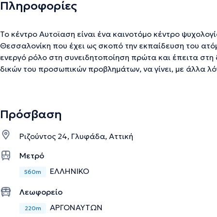
Πληροφορίες
Το κέντρο Αυτοϊαση είναι ένα καινοτόμο κέντρο ψυχολογί
Θεσσαλονίκη που έχει ως σκοπό την εκπαίδευση του ατό
ενεργό ρόλο στη συνειδητοποίηση πρώτα και έπειτα στη 
δικών του προσωπικών προβλημάτων, να γίνει, με άλλα λ
του. Πρόκειται για μια ολιστική προσέγγιση των καθημερ
τόσο στη σωματική όσο και στην ψυχική υπόσταση του ατ
αποτελεί η γνωσιακή προσέγγιση σε συνδυασμό με τις κα
Πρόσβαση
Βιοανάδρασης και Νευροανάδρασης Το επιστημονικό πρ
αποτελείται από ψυχολόγους πλήρως καταρτισμένες στη
Ριζούντος 24, Γλυφάδα, Αττική
θεραπευτικών μεθόδων. Οι ψυχολόγοι του κέντρου Αυτοϊ
απαραίτητα εργαλεία και τις γνώσεις ώστε να βοηθήσουν
Μετρό
ομοιόσταση και την ψυχική και σωματική ισορροπία του.
ΕΛΛΗΝΙΚΟ
560m
ένα σωματικό σύμπτωμα, που πάντοτε οφείλεται σε μια αιτ
βρίσκεται στο δυσλειτουργικό τρόπο ερμηνείας μιας κατ
Λεωφορείο
μας “ειδοποιεί”, γνωστοποιώντας μας πως ο τρόπος που
ΑΡΓΟΝΑΥΤΩΝ
προκαλεί προβλήματα στη συνολική ισορροπία μας. Επαν
220m