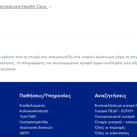
emedicare Health Clinic
ν χρήστη από τη στιγμή που αντιμετωπίζει ένα ιατρικό σύμπτωμα μέχρι τη στιγμ
εοκλήσης. Οι πληροφορίες του συγκεκριμένου προφίλ έχουν συλλεχθεί από αξ
ranytime.
Παθήσεις/Υπηρεσίες
Αναζητήσεις
Κονδυλώματα
Βιντεοκλήση με γιατρό
Κολονοσκόπηση
Γιατροί ΠΕΔΥ - ΕΟΠΥΥ
Τεστ ΠΑΠ
Οικογενειακοί γιατροί
Γαστρεντερίτιδα
Όνομα γιατρού – επαγγ
Λεύκανση δοντιών
Όλες οι περιοχές
ΔΕΠΥ
Όλες οι ειδικότητες