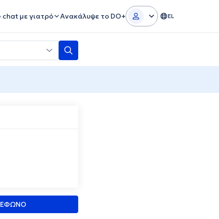
e chat με γιατρό
Ανακάλυψε το DO+
EL
ΛΕΦΩΝΟ