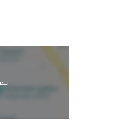
 να έχει λόγο ύπαρξης,
ευμένες πληροφορίες.
άρτη