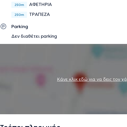
δυσλειτουργικές αυτές ερμηνείες, παύει και το σύμπτωμα
ΑΦΕΤΗΡΙΑ
250m
επομένως εξαφανίζεται.
ΤΡΑΠΕΖΑ
250m
Parking
Την περιγραφή επιμελείται η ομάδα του doctoranytime βασισμένη σε επαληθ
Δεν διαθέτει parking
Κάνε κλικ εδώ για να δεις τον χ