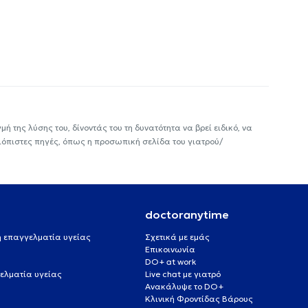
ή της λύσης του, δίνοντάς του τη δυνατότητα να βρεί ειδικό, να
ιόπιστες πηγές, όπως η προσωπική σελίδα του γιατρού/
doctoranytime
 ή επαγγελματία υγείας
Σχετικά με εμάς
Επικοινωνία
DO+ at work
ελματία υγείας
Live chat με γιατρό
Ανακάλυψε το DO+
Κλινική Φροντίδας Βάρους