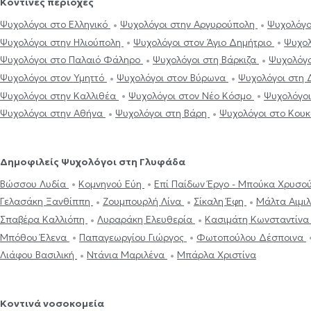
Κοντινές περιοχές
Ψυχολόγοι στο Ελληνικό
Ψυχολόγοι στην Αργυρούπολη
Ψυχολόγο
Ψυχολόγοι στην Ηλιούπολη
Ψυχολόγοι στον Άγιο Δημήτριο
Ψυχολ
Ψυχολόγοι στο Παλαιό Φάληρο
Ψυχολόγοι στη Βάρκιζα
Ψυχολόγο
Ψυχολόγοι στον Υμηττό
Ψυχολόγοι στον Βύρωνα
Ψυχολόγοι στη
Ψυχολόγοι στην Καλλιθέα
Ψυχολόγοι στον Νέο Κόσμο
Ψυχολόγοι
Ψυχολόγοι στην Αθήνα
Ψυχολόγοι στη Βάρη
Ψυχολόγοι στο Κου
Δημοφιλείς Ψυχολόγοι στη Γλυφάδα
Βώσσου Λυδία
Κομνηνού Εύη
Επί Παίδων Έργο - Μπούκα Χρυσο
Γελασάκη Ξανθίππη
Ζουμπουρλή Λίνα
Σίκαλη Έφη
Μάλτα Αιμι
Σπαβέρα Καλλιόπη
Λυραράκη Ελευθερία
Κασιμάτη Κωνσταντίν
Μπόθου Έλενα
Παπαγεωργίου Γιώργος
Φωτοπούλου Δέσποινα
Λιάφου Βασιλική
Ντάνια Μαριλένα
Μπάρλα Χριστίνα
Κοντινά νοσοκομεία