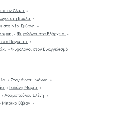
ι στον Άλιμο
όγοι στη Βούλα
ι στη Νέα Σμύρνη
 Δάφνη
Ψυχολόγοι στα Εξάρχεια
 στο Παγκράτι
κάκι
Ψυχολόγοι στον Ευαγγελισμό
ύλα
Στογιάννου Ιωάννα
λία
Γαλάνη Μαρία
α
Αδαμοπούλου Ελένη
Μπάικα Bίβιαν