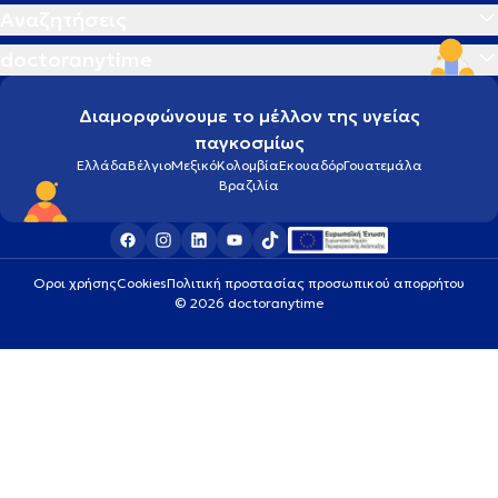
Αναζητήσεις
doctoranytime
Διαμορφώνουμε το μέλλον της υγείας
παγκοσμίως
Ελλάδα
Βέλγιο
Μεξικό
Κολομβία
Εκουαδόρ
Γουατεμάλα
Βραζιλία
Οροι χρήσης
Cookies
Πολιτική προστασίας προσωπικού απορρήτου
© 2026 doctoranytime