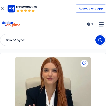
Doctoranytime
Άνοιγμα στο App
doctoranytime
EL
Ψυχολόγος