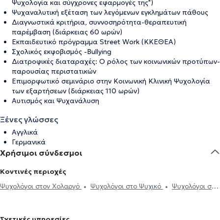
Ψυχολογία και σύγχρονες εφαρμογές της")
Ψυχαναλυτική εξέταση των λεγόμενων εγκλημάτων πάθους
Διαγνωστικά κριτήρια, συννοσηρότητα-θεραπευτική
παρέμβαση (διάρκειας 60 ωρών)
Εκπαιδευτικό πρόγραμμα Street Work (ΚΚΕΘΕΑ)
Σχολικός εκφοβισμός -Bullying
Διατροφικές διαταραχές: Ο ρόλος των κοινωνικών προτύπων-
παρουσίας περιστατικών
Επιμορφωτικό σεμινάριο στην Κοινωνική Κλινική Ψυχολογία
των εξαρτήσεων (διάρκειας 110 ωρών)
Αυτισμός και Ψυχανάλυση
Ξένες γλώσσες
Αγγλικά
Γερμανικά
Χρήσιμοι σύνδεσμοι
Κοντινές περιοχές
Ψυχολόγοι στον Χολαργό
Ψυχολόγοι στο Ψυχικό
Ψυχολόγοι στο
Χαλάνδρι
Ψυχολόγοι στου Παπάγου
Ψυχολόγοι στο Νέο
Ηράκλειο
Ψυχολόγοι στον Ερυθρό Σταυρό
Ψυχολόγοι στην
Σχετικές υπηρεσίες