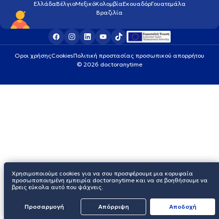
Ελλάδα
Βέλγιο
Μεξικό
Κολομβία
Εκουαδόρ
Γουατεμάλα
Βραζιλία
Οροι χρήσης
Cookies
Πολιτική προστασίας προσωπικού απορρήτου
© 2026 doctoranytime
Χρησιμοποιούμε cookies για να σου προσφέρουμε μια κορυφαία
προσωποποιημένη εμπειρία doctoranytime και να σε βοηθήσουμε να
βρεις εύκολα αυτό που ψάχνεις.
Προσαρμογή
Απόρριψη
Aποδοχή