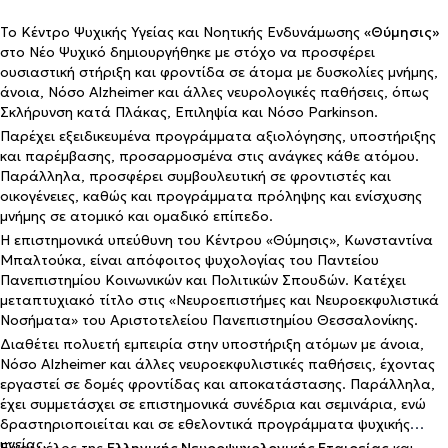
Το Κέντρο Ψυχικής Υγείας και Νοητικής Ενδυνάμωσης
«Θύμησις»
στο Νέο Ψυχικό δημιουργήθηκε με στόχο να προσφέρει
ουσιαστική στήριξη και φροντίδα σε άτομα με δυσκολίες μνήμης,
άνοια, Νόσο Alzheimer και άλλες νευρολογικές παθήσεις, όπως
Σκλήρυνση κατά Πλάκας, Επιληψία και Νόσο Parkinson.
Παρέχει εξειδικευμένα προγράμματα αξιολόγησης, υποστήριξης
και παρέμβασης, προσαρμοσμένα στις ανάγκες κάθε ατόμου.
Παράλληλα, προσφέρει συμβουλευτική σε φροντιστές και
οικογένειες, καθώς και προγράμματα πρόληψης και ενίσχυσης
μνήμης σε ατομικό και ομαδικό επίπεδο.
Η επιστημονικά υπεύθυνη του Κέντρου «Θύμησις», Κωνσταντίνα
Μπαλτούκα, είναι απόφοιτος ψυχολογίας του Παντείου
Πανεπιστημίου Κοινωνικών και Πολιτικών Σπουδών. Κατέχει
μεταπτυχιακό τίτλο στις «Νευροεπιστήμες και Νευροεκφυλιστικά
Νοσήματα» του Αριστοτελείου Πανεπιστημίου Θεσσαλονίκης.
Διαθέτει πολυετή εμπειρία στην υποστήριξη ατόμων με άνοια,
Νόσο Alzheimer και άλλες νευροεκφυλιστικές παθήσεις, έχοντας
εργαστεί σε δομές φροντίδας και αποκατάστασης. Παράλληλα,
έχει συμμετάσχει σε επιστημονικά συνέδρια και σεμινάρια, ενώ
δραστηριοποιείται και σε εθελοντικά προγράμματα ψυχικής
υγείας.